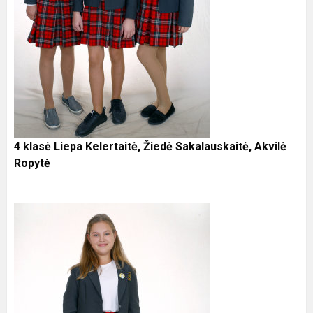
4 klasė Liepa Kelertaitė, Žiedė Sakalauskaitė, Akvilė
Ropytė