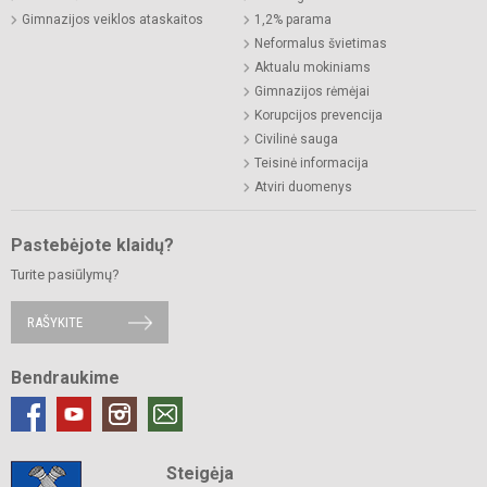
Gimnazijos veiklos ataskaitos
1,2% parama
Neformalus švietimas
Aktualu mokiniams
Gimnazijos rėmėjai
Korupcijos prevencija
Civilinė sauga
Teisinė informacija
Atviri duomenys
Pastebėjote klaidų?
Turite pasiūlymų?
RAŠYKITE
Bendraukime
Steigėja