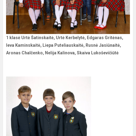
1 klasė Urtė Šatinskaitė, Urtė Kerbelytė, Edgaras Gritėnas,
Ieva Kaminskaitė, Liepa Puteliauskaitė, Rusnė Jasiūnaitė,
Aronas Chalčenko, Nelija Kalinova, Skaiva Lukoševičiūtė