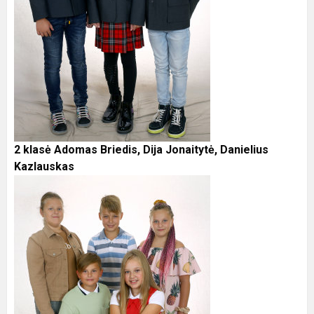
2 klasė Adomas Briedis, Dija Jonaitytė, Danielius
Kazlauskas