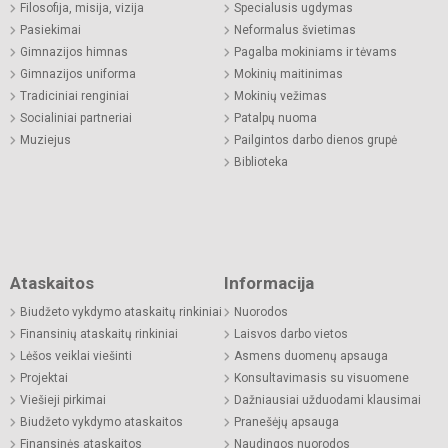
Filosofija, misija, vizija
Specialusis ugdymas
Pasiekimai
Neformalus švietimas
Gimnazijos himnas
Pagalba mokiniams ir tėvams
Gimnazijos uniforma
Mokinių maitinimas
Tradiciniai renginiai
Mokinių vežimas
Socialiniai partneriai
Patalpų nuoma
Muziejus
Pailgintos darbo dienos grupė
Biblioteka
Ataskaitos
Informacija
Biudžeto vykdymo ataskaitų rinkiniai
Nuorodos
Finansinių ataskaitų rinkiniai
Laisvos darbo vietos
Lėšos veiklai viešinti
Asmens duomenų apsauga
Projektai
Konsultavimasis su visuomene
Viešieji pirkimai
Dažniausiai užduodami klausimai
Biudžeto vykdymo ataskaitos
Pranešėjų apsauga
Finansinės ataskaitos
Naudingos nuorodos