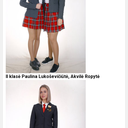
II klasė Paulina Lukoševičiūtė, Akvilė Ropytė