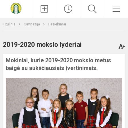
Paieška
Men
Titulinis
Gimnazija
Pasiekimai
2019-2020 mokslo lyderiai
Mokiniai, kurie 2019-2020 mokslo metus
baigė su aukščiausiais įvertinimais.