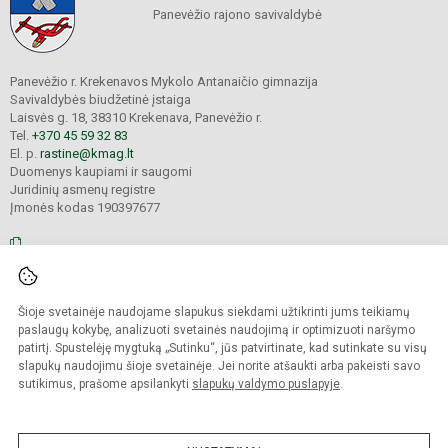
Panevėžio rajono savivaldybė
Panevėžio r. Krekenavos Mykolo Antanaičio gimnazija
Savivaldybės biudžetinė įstaiga
Laisvės g. 18, 38310 Krekenava, Panevėžio r.
Tel.
+370 45 59 32 83
El. p.
rastine@kmag.lt
Duomenys kaupiami ir saugomi
Juridinių asmenų registre
Įmonės kodas 190397677
© 2026. Panevėžio r. Krekenavos Mykolo Antanaičio gimnazija. Visos teisės
Šioje svetainėje naudojame slapukus siekdami užtikrinti jums teikiamų
saugomos.
Kopijuoti turinį be raštiško gimnazijos sutikimo griežtai draudžiama.
paslaugų kokybę, analizuoti svetainės naudojimą ir optimizuoti naršymo
patirtį. Spustelėję mygtuką „Sutinku“, jūs patvirtinate, kad sutinkate su visų
Prieinamumo paraiška
Slapukų valdymas
slapukų naudojimu šioje svetainėje. Jei norite atšaukti arba pakeisti savo
sutikimus, prašome apsilankyti
slapukų valdymo puslapyje
.
Sumanus būdas atnaujinti
mokyklos interneto
svetainę