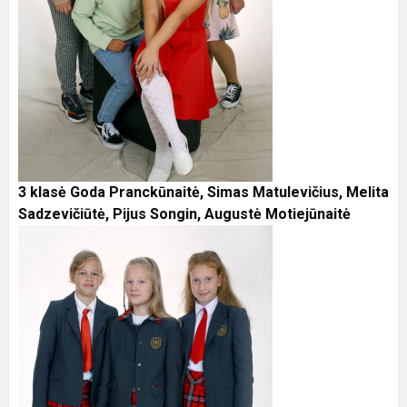
3 klasė Goda Pranckūnaitė, Simas Matulevičius, Melita
Sadzevičiūtė, Pijus Songin, Augustė Motiejūnaitė