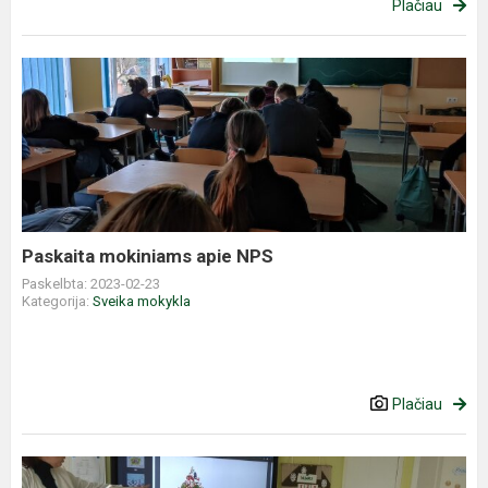
Plačiau
Paskaita
mokiniams
apie
NPS
Paskaita mokiniams apie NPS
Paskelbta: 2023-02-23
Kategorija:
Sveika mokykla
Plačiau
Mokymų