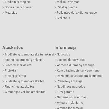
Tradiciniai renginiai
Mokinių vežimas
Socialiniai partneriai
Patalpų nuoma
Muziejus
Pailgintos darbo dienos grupė
Biblioteka
Ataskaitos
Informacija
Biudžeto vykdymo ataskaitų rinkiniai
Nuorodos
Finansinių ataskaitų rinkiniai
Laisvos darbo vietos
Lėšos veiklai viešinti
Asmens duomenų apsauga
Projektai
Konsultavimasis su visuomene
Viešieji pirkimai
Dažniausiai užduodami klausimai
Biudžeto vykdymo ataskaitos
Pranešėjų apsauga
Finansinės ataskaitos
Naudingos nuorodos
Gimnazijos veiklos ataskaitos
1,2% parama
Neformalus švietimas
Aktualu mokiniams
Gimnazijos rėmėjai