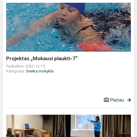
Projektas
„Mokausi
plaukti-
7“
Projektas „Mokausi plaukti-7“
Paskelbta: 2022-12-15
Kategorija:
Sveika mokykla
Plačiau
Žalingų
įpročių
prevencija