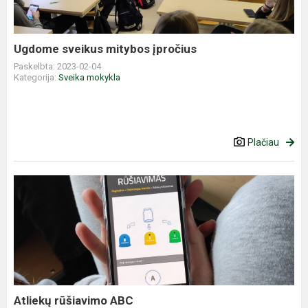
Ugdome sveikus mitybos įpročius
Paskelbta: 2023-02-04
Kategorija:
Sveika mokykla
Plačiau
Atliekų
rūšiavimo
ABC
Atliekų rūšiavimo ABC