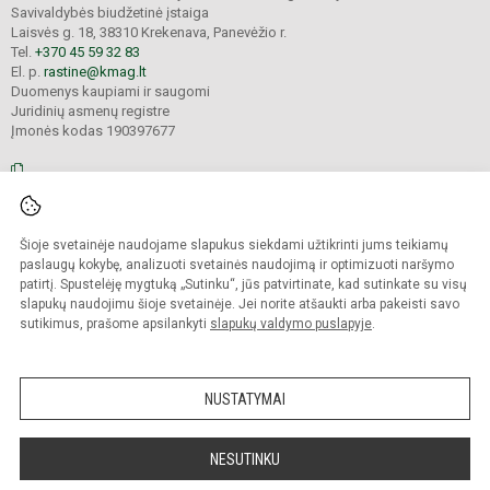
Savivaldybės biudžetinė įstaiga
Laisvės g. 18, 38310 Krekenava, Panevėžio r.
Tel.
+370 45 59 32 83
El. p.
rastine@kmag.lt
Duomenys kaupiami ir saugomi
Juridinių asmenų registre
Įmonės kodas 190397677
© 2026. Panevėžio r. Krekenavos Mykolo Antanaičio gimnazija. Visos teisės
Šioje svetainėje naudojame slapukus siekdami užtikrinti jums teikiamų
saugomos.
Kopijuoti turinį be raštiško gimnazijos sutikimo griežtai draudžiama.
paslaugų kokybę, analizuoti svetainės naudojimą ir optimizuoti naršymo
patirtį. Spustelėję mygtuką „Sutinku“, jūs patvirtinate, kad sutinkate su visų
Prieinamumo paraiška
Slapukų valdymas
slapukų naudojimu šioje svetainėje. Jei norite atšaukti arba pakeisti savo
sutikimus, prašome apsilankyti
slapukų valdymo puslapyje
.
Sumanus būdas atnaujinti
mokyklos interneto
svetainę
NUSTATYMAI
NESUTINKU