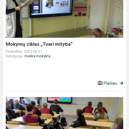
ciklas
„Tvari
mityba“
Mokymų ciklas „Tvari mityba“
Paskelbta: 2023-02-21
Kategorija:
Sveika mokykla
Plačiau
Ugdome
sveikus
mitybos
įpročius