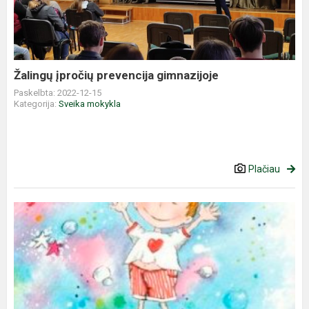
gimnazijoje
Žalingų įpročių prevencija gimnazijoje
Paskelbta: 2022-12-15
Kategorija:
Sveika mokykla
Plačiau
Jausmų
uogienė