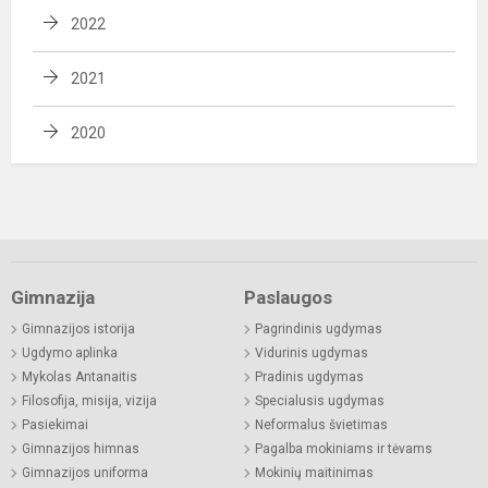
2022
2021
2020
Gimnazija
Paslaugos
Gimnazijos istorija
Pagrindinis ugdymas
Ugdymo aplinka
Vidurinis ugdymas
Mykolas Antanaitis
Pradinis ugdymas
Filosofija, misija, vizija
Specialusis ugdymas
Pasiekimai
Neformalus švietimas
Gimnazijos himnas
Pagalba mokiniams ir tėvams
Gimnazijos uniforma
Mokinių maitinimas