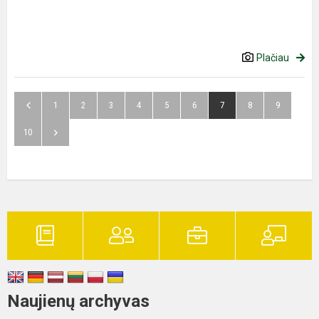
Plačiau
1
2
3
4
5
6
7
8
9
10
Naujienų archyvas