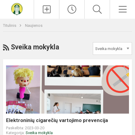
Paieška
Men
Titulinis
Naujienos
RSS
Sveika mokykla
Elektroninių
cigarečių
vartojimo
prevencija
Elektroninių cigarečių vartojimo prevencija
Paskelbta: 2023-03-20
Kategorija:
Sveika mokykla