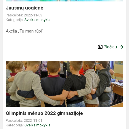
Jausmų uogienė
Paskelbta: 2022-11-03
Kategorija:
Sveika mokykla
Akcija „Tu man rūpi“
Plačiau
Olimpinis
mėnuo
2022
gimnazijoje
Olimpinis mėnuo 2022 gimnazijoje
Paskelbta: 2022-11-01
Kategorija:
Sveika mokykla