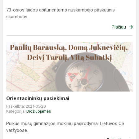
73-osios laidos abiturientams nuskambėjo paskutinis
skambutis.
Plačiau
Orientacininkų
pasiekimai
Orientacininkų pasiekimai
Paskelbta: 2021-05-20
Kategorija:
Didžiuojamės
Puikūs mūsų gimnazijos mokinių pasirodymai Lietuvos OS
varžybose.