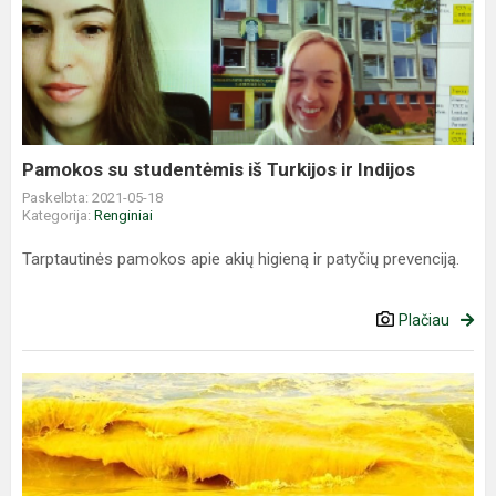
su
studentėmis
iš
Turkijos
ir
Indijos
Pamokos su studentėmis iš Turkijos ir Indijos
Paskelbta: 2021-05-18
Kategorija:
Renginiai
Tarptautinės pamokos apie akių higieną ir patyčių prevenciją.
Plačiau
Geltonoji
banga
ritasi
per
gimnaziją