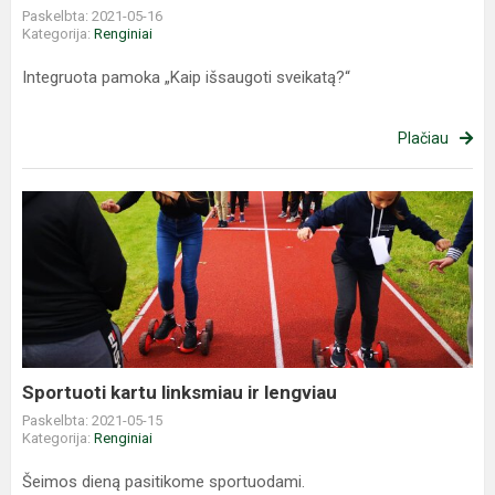
Paskelbta: 2021-05-16
Kategorija:
Renginiai
Integruota pamoka „Kaip išsaugoti sveikatą?“
Plačiau
Sportuoti
kartu
linksmiau
ir
lengviau
Sportuoti kartu linksmiau ir lengviau
Paskelbta: 2021-05-15
Kategorija:
Renginiai
Šeimos dieną pasitikome sportuodami.