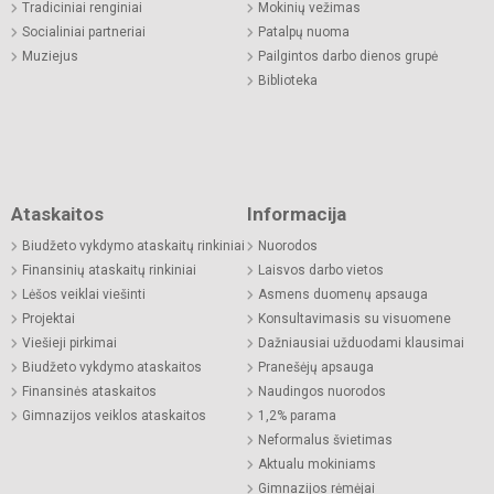
Tradiciniai renginiai
Mokinių vežimas
Socialiniai partneriai
Patalpų nuoma
Muziejus
Pailgintos darbo dienos grupė
Biblioteka
Ataskaitos
Informacija
Biudžeto vykdymo ataskaitų rinkiniai
Nuorodos
Finansinių ataskaitų rinkiniai
Laisvos darbo vietos
Lėšos veiklai viešinti
Asmens duomenų apsauga
Projektai
Konsultavimasis su visuomene
Viešieji pirkimai
Dažniausiai užduodami klausimai
Biudžeto vykdymo ataskaitos
Pranešėjų apsauga
Finansinės ataskaitos
Naudingos nuorodos
Gimnazijos veiklos ataskaitos
1,2% parama
Neformalus švietimas
Aktualu mokiniams
Gimnazijos rėmėjai