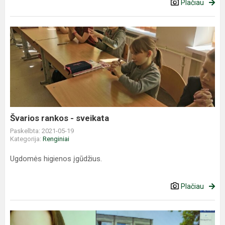
Plačiau
Švarios
rankos
-
sveikata
Švarios rankos - sveikata
Paskelbta: 2021-05-19
Kategorija:
Renginiai
Ugdomės higienos įgūdžius.
Plačiau
Pamokos