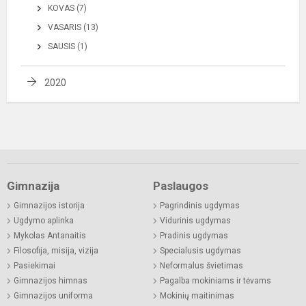
KOVAS (7)
VASARIS (13)
SAUSIS (1)
2020
Gimnazija
Paslaugos
Gimnazijos istorija
Pagrindinis ugdymas
Ugdymo aplinka
Vidurinis ugdymas
Mykolas Antanaitis
Pradinis ugdymas
Filosofija, misija, vizija
Specialusis ugdymas
Pasiekimai
Neformalus švietimas
Gimnazijos himnas
Pagalba mokiniams ir tėvams
Gimnazijos uniforma
Mokinių maitinimas