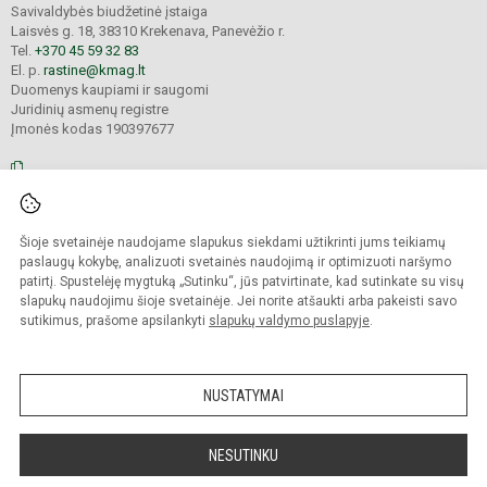
Savivaldybės biudžetinė įstaiga
Laisvės g. 18, 38310 Krekenava, Panevėžio r.
Tel.
+370 45 59 32 83
El. p.
rastine@kmag.lt
Duomenys kaupiami ir saugomi
Juridinių asmenų registre
Įmonės kodas 190397677
© 2026. Panevėžio r. Krekenavos Mykolo Antanaičio gimnazija. Visos teisės
Šioje svetainėje naudojame slapukus siekdami užtikrinti jums teikiamų
saugomos.
Kopijuoti turinį be raštiško gimnazijos sutikimo griežtai draudžiama.
paslaugų kokybę, analizuoti svetainės naudojimą ir optimizuoti naršymo
patirtį. Spustelėję mygtuką „Sutinku“, jūs patvirtinate, kad sutinkate su visų
Prieinamumo paraiška
Slapukų valdymas
slapukų naudojimu šioje svetainėje. Jei norite atšaukti arba pakeisti savo
sutikimus, prašome apsilankyti
slapukų valdymo puslapyje
.
Sumanus būdas atnaujinti
mokyklos interneto
svetainę
NUSTATYMAI
NESUTINKU