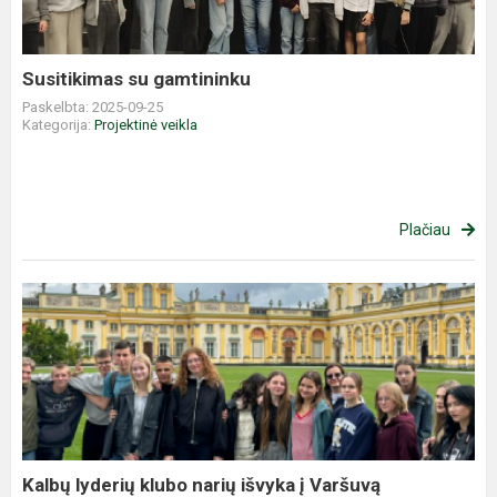
Susitikimas su gamtininku
Paskelbta: 2025-09-25
Kategorija:
Projektinė veikla
Plačiau
Kalbų
lyderių
klubo
narių
išvyka
į
Varšuvą
Kalbų lyderių klubo narių išvyka į Varšuvą