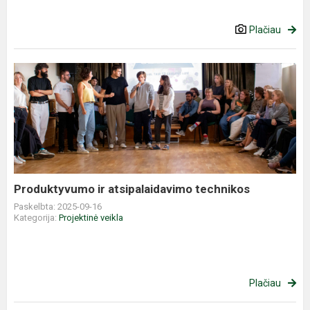
Plačiau
Produktyvumo
ir
atsipalaidavimo
technikos
Produktyvumo ir atsipalaidavimo technikos
Paskelbta: 2025-09-16
Kategorija:
Projektinė veikla
Plačiau