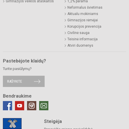
Gimnazijos veiklos ataskaitos
1,2% parama
Neformalus švietimas
Aktualu mokiniams
Gimnazijos rėmėjai
Korupcijos prevencija
Civilinė sauga
Teisinė informacija
Atviri duomenys
Pastebėjote klaidų?
Turite pasiūlymų?
RAŠYKITE
Bendraukime
Steigėja