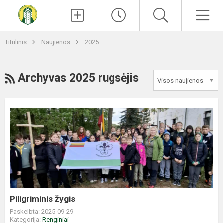
Paieška
Men
Titulinis
Naujienos
2025
RSS
Archyvas 2025 rugsėjis
Piligriminis
žygis
Piligriminis žygis
Paskelbta: 2025-09-29
Kategorija:
Renginiai