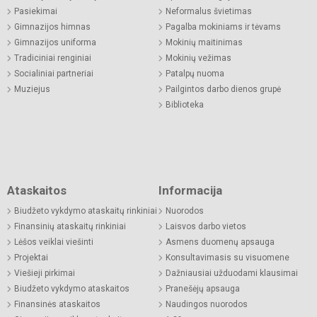
Pasiekimai
Neformalus švietimas
Gimnazijos himnas
Pagalba mokiniams ir tėvams
Gimnazijos uniforma
Mokinių maitinimas
Tradiciniai renginiai
Mokinių vežimas
Socialiniai partneriai
Patalpų nuoma
Muziejus
Pailgintos darbo dienos grupė
Biblioteka
Ataskaitos
Informacija
Biudžeto vykdymo ataskaitų rinkiniai
Nuorodos
Finansinių ataskaitų rinkiniai
Laisvos darbo vietos
Lėšos veiklai viešinti
Asmens duomenų apsauga
Projektai
Konsultavimasis su visuomene
Viešieji pirkimai
Dažniausiai užduodami klausimai
Biudžeto vykdymo ataskaitos
Pranešėjų apsauga
Finansinės ataskaitos
Naudingos nuorodos