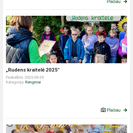
Plačiau
„Rudens
kraitelė
2025"
„Rudens kraitelė 2025"
Paskelbta: 2025-09-29
Kategorija:
Renginiai
Plačiau
„Klojimo