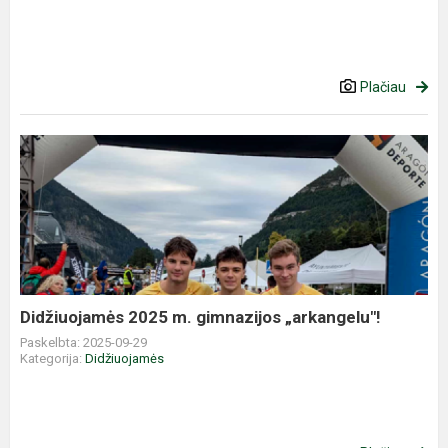
Plačiau
Didžiuojamės
2025
m.
gimnazijos
„arkangelu"!
Didžiuojamės 2025 m. gimnazijos „arkangelu"!
Paskelbta: 2025-09-29
Kategorija:
Didžiuojamės