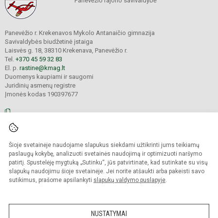
Panevėžio rajono savivaldybė
Panevėžio r. Krekenavos Mykolo Antanaičio gimnazija
Savivaldybės biudžetinė įstaiga
Laisvės g. 18, 38310 Krekenava, Panevėžio r.
Tel.
+370 45 59 32 83
El. p.
rastine@kmag.lt
Duomenys kaupiami ir saugomi
Juridinių asmenų registre
Įmonės kodas 190397677
© 2026. Panevėžio r. Krekenavos Mykolo Antanaičio gimnazija. Visos teisės
Šioje svetainėje naudojame slapukus siekdami užtikrinti jums teikiamų
saugomos.
Kopijuoti turinį be raštiško gimnazijos sutikimo griežtai draudžiama.
paslaugų kokybę, analizuoti svetainės naudojimą ir optimizuoti naršymo
patirtį. Spustelėję mygtuką „Sutinku“, jūs patvirtinate, kad sutinkate su visų
Prieinamumo paraiška
Slapukų valdymas
slapukų naudojimu šioje svetainėje. Jei norite atšaukti arba pakeisti savo
sutikimus, prašome apsilankyti
slapukų valdymo puslapyje
.
Sumanus būdas atnaujinti
mokyklos interneto
svetainę
NUSTATYMAI