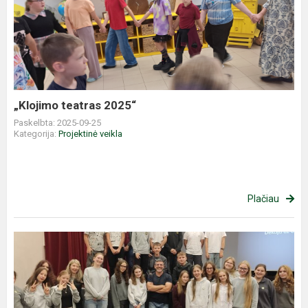
teatras
2025“
„Klojimo teatras 2025“
Paskelbta: 2025-09-25
Kategorija:
Projektinė veikla
Plačiau
Susitikimas
su
gamtininku