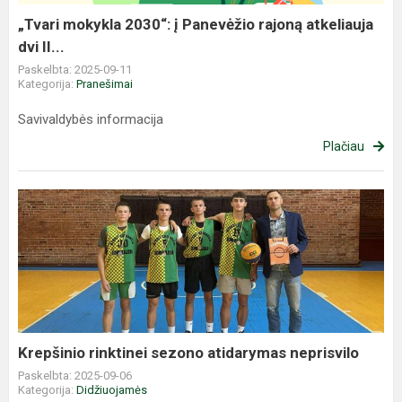
dvi
„Tvari mokykla 2030“: į Panevėžio rajoną atkeliauja
II...
dvi II...
Paskelbta: 2025-09-11
Kategorija:
Pranešimai
Savivaldybės informacija
Plačiau
Krepšinio
rinktinei
sezono
atidarymas
neprisvilo
Krepšinio rinktinei sezono atidarymas neprisvilo
Paskelbta: 2025-09-06
Kategorija:
Didžiuojamės