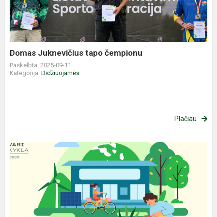
čempionu
Domas Juknevičius tapo čempionu
Paskelbta: 2025-09-11
Kategorija:
Didžiuojamės
Plačiau
„Tvari
mokykla
2030“:
į
Panevėžio
rajoną
atkeliauja