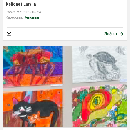
Kelionė į Latviją
Paskelbta: 2026-05-24
Kategorija:
Renginiai
Plačiau
„
p
s
g
k
2