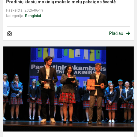
Pradinių klasių mokinių mokslo metų pabaigos šventė
Paskelbta: 2026-06-19
Kategorija:
Renginiai
Plačiau
P
s
2