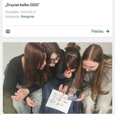
„Drąsiai kalbu 2026“
Paskelbta: 2026-05-21
Kategorija:
Renginiai
Plačiau
(
g
2