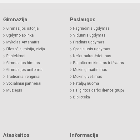
Gimnazija
Paslaugos
Gimnazijos istorija
Pagrindinis ugdymas
Ugdymo aplinka
Vidurinis ugdymas
Mykolas Antanaitis
Pradinis ugdymas
Filosofija, misija, vizija
Specialusis ugdymas
Pasiekimai
Neformalus švietimas
Gimnazijos himnas
Pagalba mokiniams ir tėvams
Gimnazijos uniforma
Mokinių maitinimas
Tradiciniai renginiai
Mokinių vežimas
Socialiniai partneriai
Patalpų nuoma
Muziejus
Pailgintos darbo dienos grupė
Biblioteka
Ataskaitos
Informacija