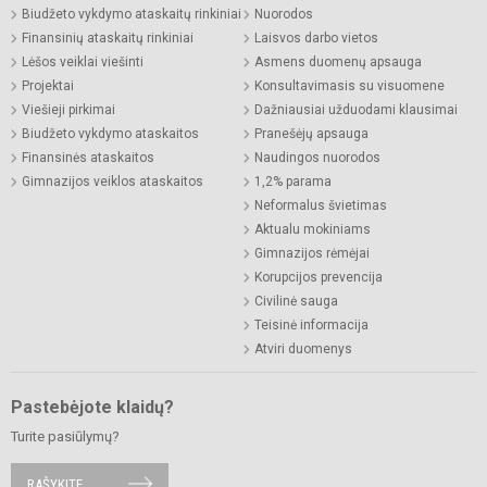
Biudžeto vykdymo ataskaitų rinkiniai
Nuorodos
Finansinių ataskaitų rinkiniai
Laisvos darbo vietos
Lėšos veiklai viešinti
Asmens duomenų apsauga
Projektai
Konsultavimasis su visuomene
Viešieji pirkimai
Dažniausiai užduodami klausimai
Biudžeto vykdymo ataskaitos
Pranešėjų apsauga
Finansinės ataskaitos
Naudingos nuorodos
Gimnazijos veiklos ataskaitos
1,2% parama
Neformalus švietimas
Aktualu mokiniams
Gimnazijos rėmėjai
Korupcijos prevencija
Civilinė sauga
Teisinė informacija
Atviri duomenys
Pastebėjote klaidų?
Turite pasiūlymų?
RAŠYKITE