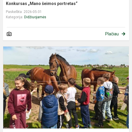
Konkursas „Mano šeimos portretas“
Paskelbta: 2026-05-31
Kategorija:
Didžiuojamės
Plačiau
V
P
d
g
ir
M
ž