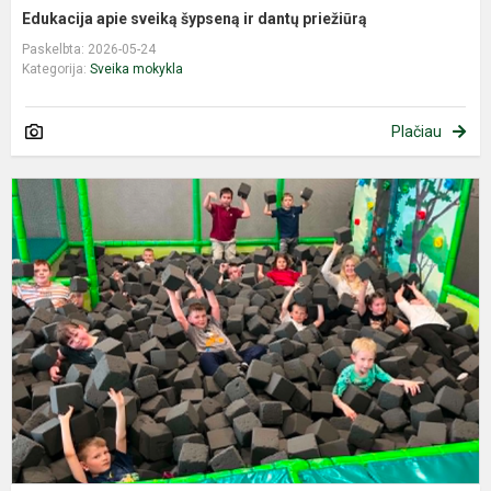
Edukacija apie sveiką šypseną ir dantų priežiūrą
Paskelbta: 2026-05-24
Kategorija:
Sveika mokykla
Plačiau
S
p
ž
ir
b
k