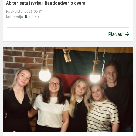
Abiturientų išvyka į Raudondvario dvarą
Paskelbta: 2026-05-31
Kategorija:
Renginiai
Plačiau
P
„
p
–
S
t
L