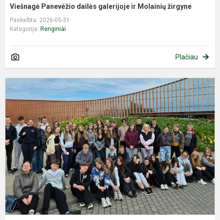
Viešnagė Panevėžio dailės galerijoje ir Molainių žirgyne
Paskelbta: 2026-05-31
Kategorija:
Renginiai
Plačiau
K
į
L