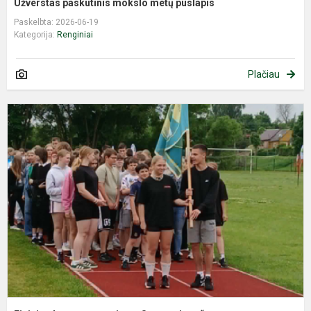
Užverstas paskutinis mokslo metų puslapis
Paskelbta: 2026-06-19
Kategorija:
Renginiai
Plačiau
F
a
r
„
r