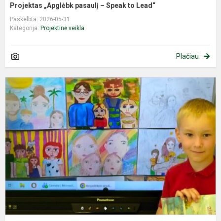
Projektas „Apglėbk pasaulį – Speak to Lead“
Paskelbta: 2026-05-31
Kategorija:
Projektinė veikla
Plačiau
K
„
š
p