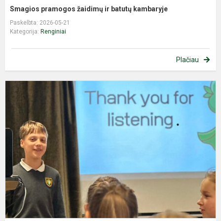
Smagios pramogos žaidimų ir batutų kambaryje
Paskelbta: 2026-05-21
Kategorija:
Renginiai
Plačiau
„
k
2