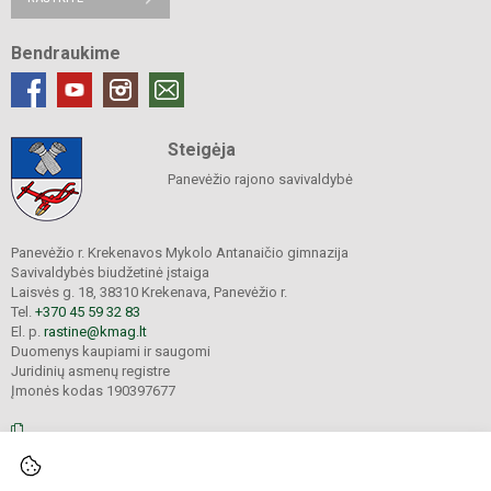
Bendraukime
Steigėja
Panevėžio rajono savivaldybė
Panevėžio r. Krekenavos Mykolo Antanaičio gimnazija
Savivaldybės biudžetinė įstaiga
Laisvės g. 18, 38310 Krekenava, Panevėžio r.
Tel.
+370 45 59 32 83
El. p.
rastine@kmag.lt
Duomenys kaupiami ir saugomi
Juridinių asmenų registre
Įmonės kodas 190397677
© 2026. Panevėžio r. Krekenavos Mykolo Antanaičio gimnazija. Visos teisės