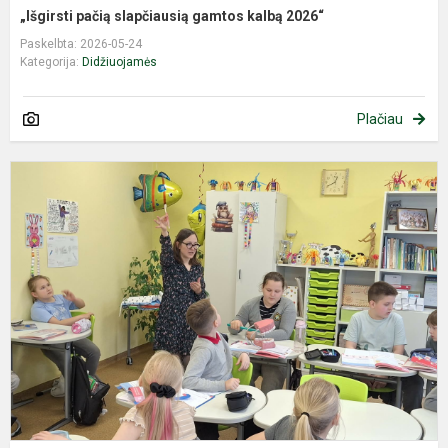
„Išgirsti pačią slapčiausią gamtos kalbą 2026“
Paskelbta: 2026-05-24
Kategorija:
Didžiuojamės
Plačiau
E
a
s
š
ir
d
p