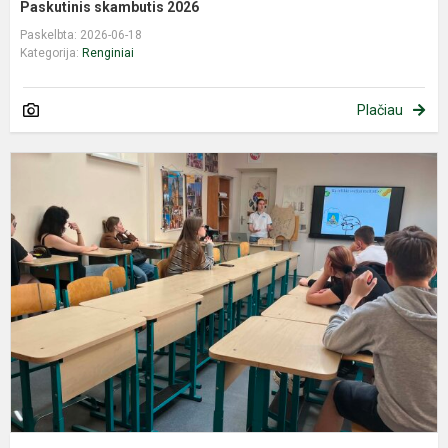
Paskutinis skambutis 2026
Paskelbta: 2026-06-18
Kategorija:
Renginiai
Plačiau
P
m
a
s
m