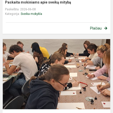
Paskaita mokiniams apie sveiką mitybą
Paskelbta: 2026-06-08
Kategorija:
Sveika mokykla
Plačiau
A
i
į
R
d