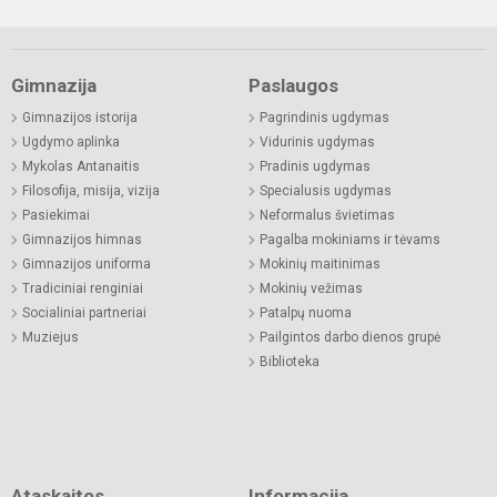
Gimnazija
Paslaugos
Gimnazijos istorija
Pagrindinis ugdymas
Ugdymo aplinka
Vidurinis ugdymas
Mykolas Antanaitis
Pradinis ugdymas
Filosofija, misija, vizija
Specialusis ugdymas
Pasiekimai
Neformalus švietimas
Gimnazijos himnas
Pagalba mokiniams ir tėvams
Gimnazijos uniforma
Mokinių maitinimas
Tradiciniai renginiai
Mokinių vežimas
Socialiniai partneriai
Patalpų nuoma
Muziejus
Pailgintos darbo dienos grupė
Biblioteka
Ataskaitos
Informacija