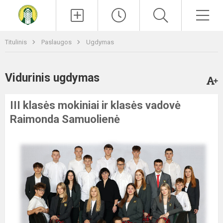
Paieška
Men
Titulinis
Paslaugos
Ugdymas
Vidurinis ugdymas
III klasės mokiniai ir klasės vadovė
Raimonda Samuolienė