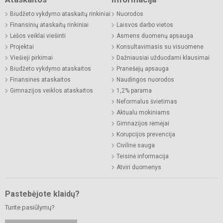
Biudžeto vykdymo ataskaitų rinkiniai
Nuorodos
Finansinių ataskaitų rinkiniai
Laisvos darbo vietos
Lėšos veiklai viešinti
Asmens duomenų apsauga
Projektai
Konsultavimasis su visuomene
Viešieji pirkimai
Dažniausiai užduodami klausimai
Biudžeto vykdymo ataskaitos
Pranešėjų apsauga
Finansinės ataskaitos
Naudingos nuorodos
Gimnazijos veiklos ataskaitos
1,2% parama
Neformalus švietimas
Aktualu mokiniams
Gimnazijos rėmėjai
Korupcijos prevencija
Civilinė sauga
Teisinė informacija
Atviri duomenys
Pastebėjote klaidų?
Turite pasiūlymų?