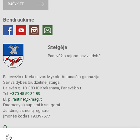
RAŠYKITE
Bendraukime
Steigėja
Panevėžio rajono savivaldybė
Panevėžio r. Krekenavos Mykolo Antanaičio gimnazija
Savivaldybės biudžetinė įstaiga
Laisvės g. 18, 38310 Krekenava, Panevėžio r.
Tel.
+370 45 59 32 83
El. p.
rastine@kmag.lt
Duomenys kaupiami ir saugomi
Juridinių asmenų registre
Įmonės kodas 190397677