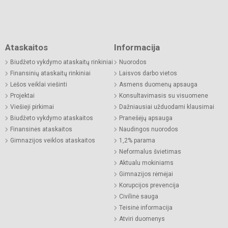
Ataskaitos
Informacija
Biudžeto vykdymo ataskaitų rinkiniai
Nuorodos
Finansinių ataskaitų rinkiniai
Laisvos darbo vietos
Lėšos veiklai viešinti
Asmens duomenų apsauga
Projektai
Konsultavimasis su visuomene
Viešieji pirkimai
Dažniausiai užduodami klausimai
Biudžeto vykdymo ataskaitos
Pranešėjų apsauga
Finansinės ataskaitos
Naudingos nuorodos
Gimnazijos veiklos ataskaitos
1,2% parama
Neformalus švietimas
Aktualu mokiniams
Gimnazijos rėmėjai
Korupcijos prevencija
Civilinė sauga
Teisinė informacija
Atviri duomenys