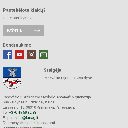
Pastebėjote klaidų?
Turite pasiūlymų?
RAŠYKITE
Bendraukime
Steigėja
Panevėžio rajono savivaldybė
Panevėžio r. Krekenavos Mykolo Antanaičio gimnazija
Savivaldybės biudžetinė įstaiga
Laisvės g. 18, 38310 Krekenava, Panevėžio r.
Tel.
+370 45 59 32 83
El. p.
rastine@kmag.lt
Duomenys kaupiami ir saugomi
Juridinių asmenų registre