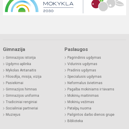
Gimnazija
Paslaugos
Gimnazijos istorija
Pagrindinis ugdymas
Ugdymo aplinka
Vidurinis ugdymas
Mykolas Antanaitis
Pradinis ugdymas
Filosofija, misija, vizija
Specialusis ugdymas
Pasiekimai
Neformalus švietimas
Gimnazijos himnas
Pagalba mokiniams ir tėvams
Gimnazijos uniforma
Mokinių maitinimas
Tradiciniai renginiai
Mokinių vežimas
Socialiniai partneriai
Patalpų nuoma
Muziejus
Pailgintos darbo dienos grupė
Biblioteka