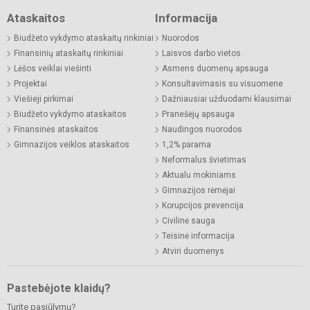
Ataskaitos
Informacija
Biudžeto vykdymo ataskaitų rinkiniai
Nuorodos
Finansinių ataskaitų rinkiniai
Laisvos darbo vietos
Lėšos veiklai viešinti
Asmens duomenų apsauga
Projektai
Konsultavimasis su visuomene
Viešieji pirkimai
Dažniausiai užduodami klausimai
Biudžeto vykdymo ataskaitos
Pranešėjų apsauga
Finansinės ataskaitos
Naudingos nuorodos
Gimnazijos veiklos ataskaitos
1,2% parama
Neformalus švietimas
Aktualu mokiniams
Gimnazijos rėmėjai
Korupcijos prevencija
Civilinė sauga
Teisinė informacija
Atviri duomenys
Pastebėjote klaidų?
Turite pasiūlymų?