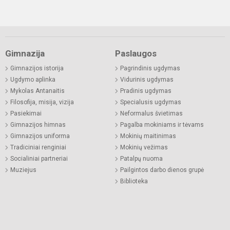
Gimnazija
Paslaugos
Gimnazijos istorija
Pagrindinis ugdymas
Ugdymo aplinka
Vidurinis ugdymas
Mykolas Antanaitis
Pradinis ugdymas
Filosofija, misija, vizija
Specialusis ugdymas
Pasiekimai
Neformalus švietimas
Gimnazijos himnas
Pagalba mokiniams ir tėvams
Gimnazijos uniforma
Mokinių maitinimas
Tradiciniai renginiai
Mokinių vežimas
Socialiniai partneriai
Patalpų nuoma
Muziejus
Pailgintos darbo dienos grupė
Biblioteka