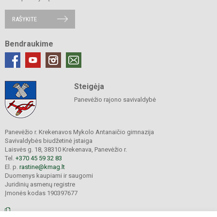
RAŠYKITE
Bendraukime
Steigėja
Panevėžio rajono savivaldybė
Panevėžio r. Krekenavos Mykolo Antanaičio gimnazija
Savivaldybės biudžetinė įstaiga
Laisvės g. 18, 38310 Krekenava, Panevėžio r.
Tel.
+370 45 59 32 83
El. p.
rastine@kmag.lt
Duomenys kaupiami ir saugomi
Juridinių asmenų registre
Įmonės kodas 190397677