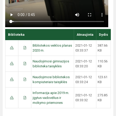
Biblioteka
Atnaujinta
Dydis
Bibliotekos veiklos planas
2021-01-12
387.66
2020 m.
03:33:37
KB
Naudojimosi gimnazijos
2021-01-12
110.56
biblioteka taisyklės
03:33:20
KB
Naudojimosi bibliotekos
2021-01-12
123.61
kompiuteriais taisyklės
03:33:24
KB
Informacija apie 2019 m.
2021-01-12
275.85
įgytus vadovėlius ir
03:33:32
KB
mokymo priemones