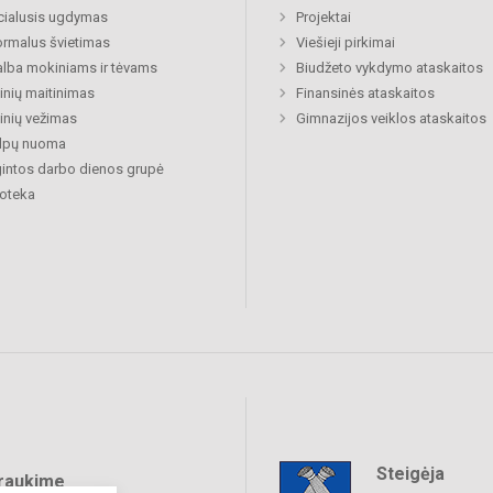
cialusis ugdymas
Projektai
rmalus švietimas
Viešieji pirkimai
lba mokiniams ir tėvams
Biudžeto vykdymo ataskaitos
nių maitinimas
Finansinės ataskaitos
nių vežimas
Gimnazijos veiklos ataskaitos
alpų nuoma
gintos darbo dienos grupė
ioteka
Steigėja
raukime