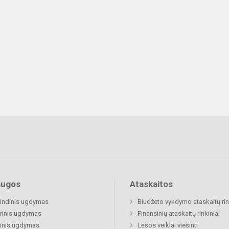
augos
Ataskaitos
indinis ugdymas
Biudžeto vykdymo ataskaitų rin
rinis ugdymas
Finansinių ataskaitų rinkiniai
inis ugdymas
Lėšos veiklai viešinti