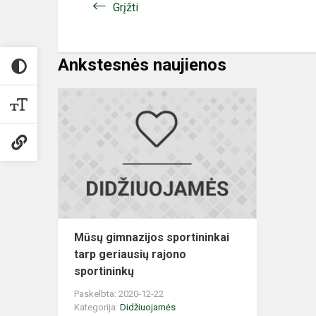
Grįžti
Ankstesnės naujienos
Mūsų
gimnazijos
sportininkai
tarp
geriausių
rajono
sportini...
Mūsų gimnazijos sportininkai
tarp geriausių rajono
sportininkų
Paskelbta: 2020-12-22
Kategorija:
Didžiuojamės