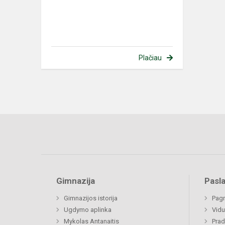
Plačiau
Gimnazija
Pasl
Gimnazijos istorija
Pagr
Ugdymo aplinka
Vidu
Mykolas Antanaitis
Prad