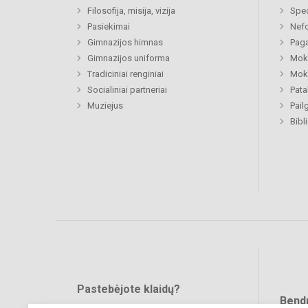
Filosofija, misija, vizija
Spe
Pasiekimai
Nefo
Gimnazijos himnas
Paga
Gimnazijos uniforma
Moki
Tradiciniai renginiai
Moki
Socialiniai partneriai
Pat
Muziejus
Pail
Bibl
Pastebėjote klaidų?
Bend
Turite pasiūlymų?