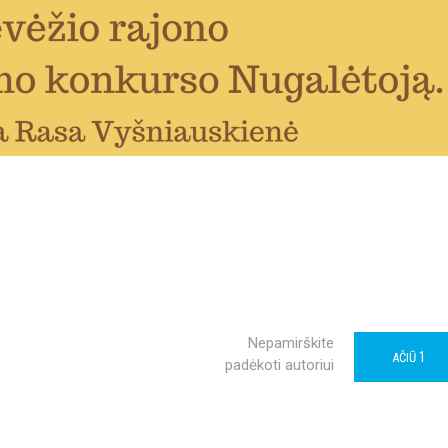
Nepamirškite
1
AČIŪ
padėkoti autoriui