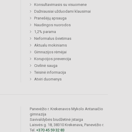
Konsultavimasis su visuomene
Dažniausiai užduodami klausimai
Pranešėjų apsauga
Naudingos nuorodos
1,2% parama
Neformalus švietimas
Aktualu mokiniams
Gimnazijos rėmėjai
Korupcijos prevencija
Civilinė sauga
Teisinė informacija
Atviri duomenys
Panevėžio r. Krekenavos Mykolo Antanaičio
gimnazija
Savivaldybės biudžetinė įstaiga
Laisvės g. 18, 38310 Krekenava, Panevėžio r.
Tel.
+370 45 59 32 83