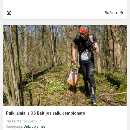
Plačiau
P
ž
i
O
B
š
č
Puiki žinia iš OS Baltijos šalių čempionato
Paskelbta: 2022-05-17
Kategorija:
Didžiuojamės