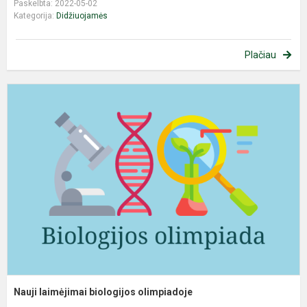
Paskelbta: 2022-05-02
Kategorija:
Didžiuojamės
Plačiau
N
l
b
o
Nauji laimėjimai biologijos olimpiadoje