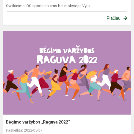
Sveikinimai OS sportininkams bei mokytojui Vytui.
Plačiau
B
v
„
2
Bėgimo varžybos „Raguva 2022“
Paskelbta: 2022-05-07