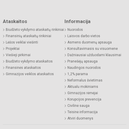
Ataskaitos
Informacija
Biudžeto vykdymo ataskaitų rinkiniai
Nuorodos
Finansinių ataskaitų rinkiniai
Laisvos darbo vietos
Lėšos veiklai viešinti
Asmens duomenų apsauga
Projektai
Konsultavimasis su visuomene
Viešieji pirkimai
Dažniausiai užduodami klausimai
Biudžeto vykdymo ataskaitos
Pranešėjų apsauga
Finansinės ataskaitos
Naudingos nuorodos
Gimnazijos veiklos ataskaitos
1,2% parama
Neformalus švietimas
Aktualu mokiniams
Gimnazijos rėmėjai
Korupcijos prevencija
Civilinė sauga
Teisinė informacija
Atviri duomenys