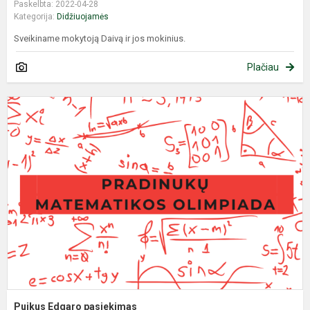
Paskelbta: 2022-04-28
Kategorija:
Didžiuojamės
Sveikiname mokytoją Daivą ir jos mokinius.
Plačiau
P
E
p
Puikus Edgaro pasiekimas