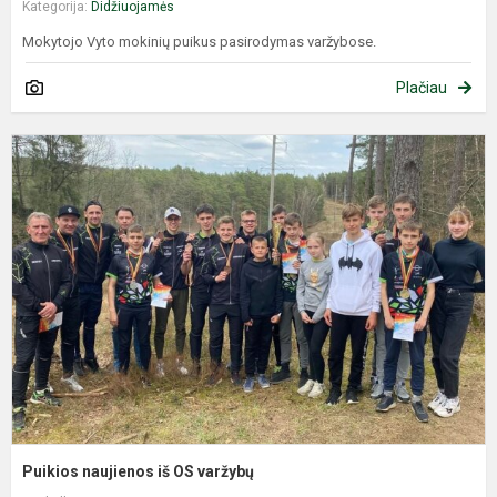
Kategorija:
Didžiuojamės
Mokytojo Vyto mokinių puikus pasirodymas varžybose.
Plačiau
P
n
i
O
v
Puikios naujienos iš OS varžybų