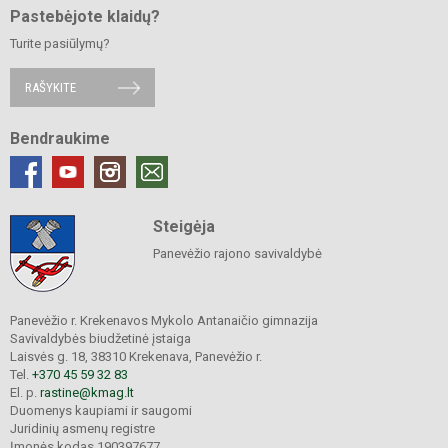
Pastebėjote klaidų?
Turite pasiūlymų?
RAŠYKITE
Bendraukime
Steigėja
Panevėžio rajono savivaldybė
Panevėžio r. Krekenavos Mykolo Antanaičio gimnazija
Savivaldybės biudžetinė įstaiga
Laisvės g. 18, 38310 Krekenava, Panevėžio r.
Tel.
+370 45 59 32 83
El. p.
rastine@kmag.lt
Duomenys kaupiami ir saugomi
Juridinių asmenų registre
Įmonės kodas 190397677