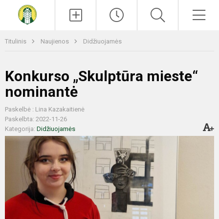
Paieška
Men
Titulinis
Naujienos
Didžiuojamės
Konkurso „Skulptūra mieste“
nominantė
Paskelbė : Lina Kazakaitienė
Paskelbta: 2022-11-26
Kategorija:
Didžiuojamės