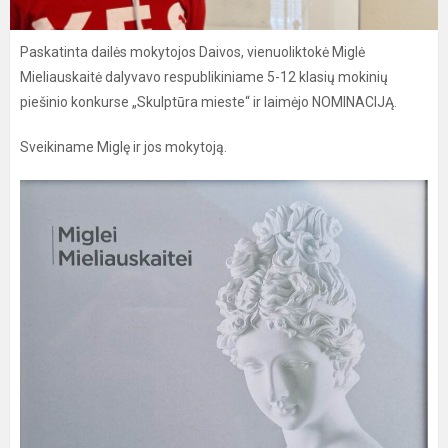
Paskatinta dailės mokytojos Daivos, vienuoliktokė Miglė
Mieliauskaitė dalyvavo respublikiniame 5-12 klasių mokinių
piešinio konkurse „Skulptūra mieste“ ir laimėjo NOMINACIJĄ.
Sveikiname Miglę ir jos mokytoją.