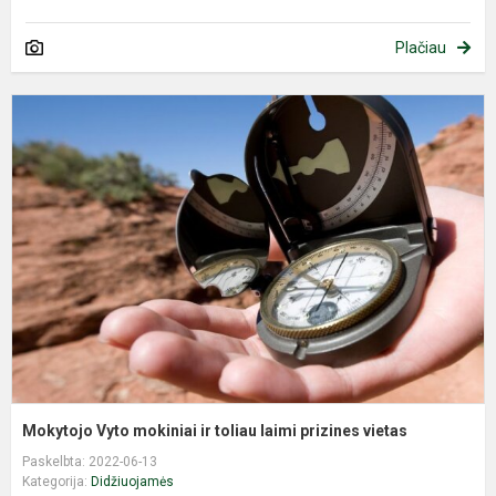
Plačiau
M
V
m
ir
t
l
p
v
Mokytojo Vyto mokiniai ir toliau laimi prizines vietas
Paskelbta: 2022-06-13
Kategorija:
Didžiuojamės