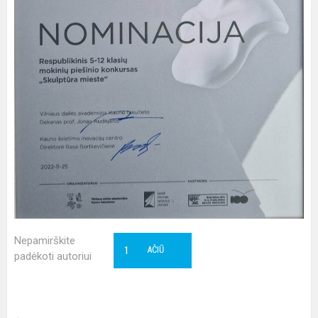
Nepamirškite
1
AČIŪ
padėkoti autoriui