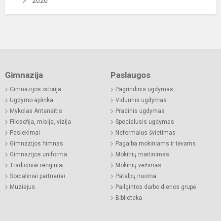
2020
Gimnazija
Paslaugos
Gimnazijos istorija
Pagrindinis ugdymas
Ugdymo aplinka
Vidurinis ugdymas
Mykolas Antanaitis
Pradinis ugdymas
Filosofija, misija, vizija
Specialusis ugdymas
Pasiekimai
Neformalus švietimas
Gimnazijos himnas
Pagalba mokiniams ir tėvams
Gimnazijos uniforma
Mokinių maitinimas
Tradiciniai renginiai
Mokinių vežimas
Socialiniai partneriai
Patalpų nuoma
Muziejus
Pailgintos darbo dienos grupė
Biblioteka