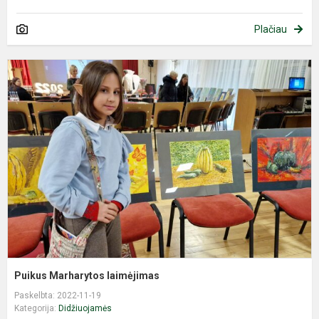
Plačiau
P
M
l
Puikus Marharytos laimėjimas
Paskelbta: 2022-11-19
Kategorija:
Didžiuojamės