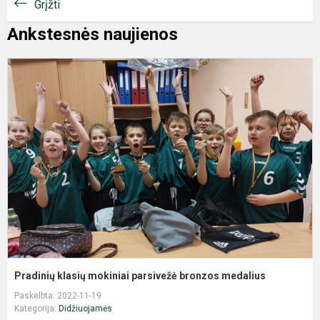
Grįžti
Ankstesnės naujienos
P
k
m
p
b
m
Pradinių klasių mokiniai parsivežė bronzos medalius
Paskelbta: 2022-11-19
Kategorija:
Didžiuojamės