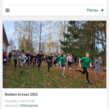
Plačiau
R
k
2
Rudens krosas 2022
Paskelbta: 2022-10-28
Kategorija:
Didžiuojamės