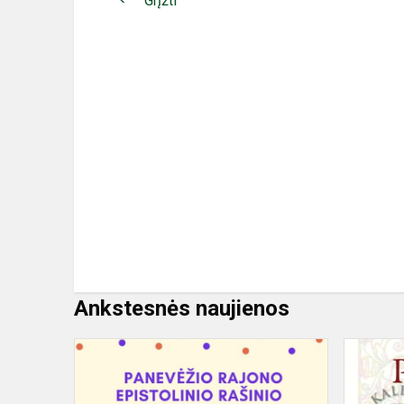
Grįžti
Ankstesnės naujienos
Epistolinio
rašinio
konkurso