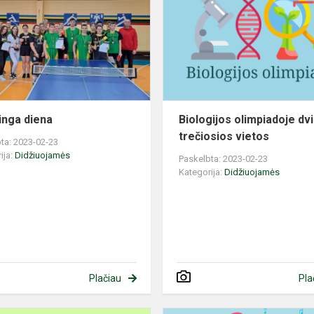
nga diena
Biologijos olimpiadoje dvi
trečiosios vietos
ta: 2023-02-23
ija:
Didžiuojamės
Paskelbta: 2023-02-23
Kategorija:
Didžiuojamės
Plačiau
Pla