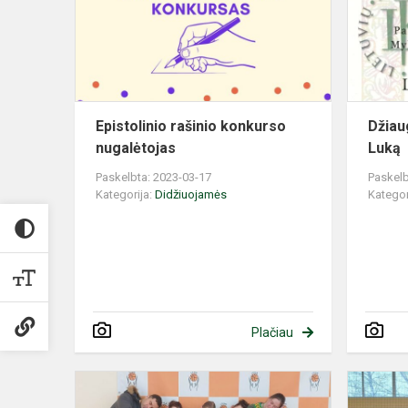
nugalėtojas
Epistolinio rašinio konkurso
Džiau
nugalėtojas
Luką
Paskelbta: 2023-03-17
Paskelb
Kategorija:
Didžiuojamės
Kategor
Plačiau
Krepšininkė
pasipuošė