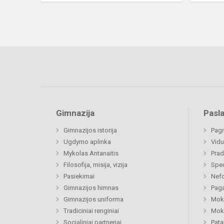
Gimnazija
Pasl
Gimnazijos istorija
Pagr
Ugdymo aplinka
Vidu
Mykolas Antanaitis
Prad
Filosofija, misija, vizija
Spe
Pasiekimai
Nefo
Gimnazijos himnas
Paga
Gimnazijos uniforma
Moki
Tradiciniai renginiai
Moki
Socialiniai partneriai
Pat