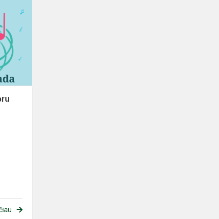
Deimantė
pasipuošė
sidabru
bru
čiau