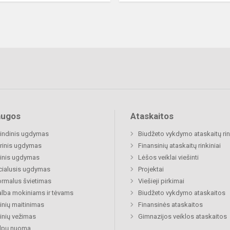
augos
Ataskaitos
indinis ugdymas
Biudžeto vykdymo ataskaitų rin
rinis ugdymas
Finansinių ataskaitų rinkiniai
inis ugdymas
Lėšos veiklai viešinti
cialusis ugdymas
Projektai
rmalus švietimas
Viešieji pirkimai
lba mokiniams ir tėvams
Biudžeto vykdymo ataskaitos
nių maitinimas
Finansinės ataskaitos
nių vežimas
Gimnazijos veiklos ataskaitos
alpų nuoma