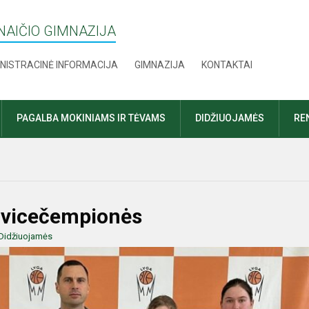
AIČIO GIMNAZIJA
NISTRACINĖ INFORMACIJA
GIMNAZIJA
KONTAKTAI
PAGALBA MOKINIAMS IR TĖVAMS
DIDŽIUOJAMĖS
RE
ų vicečempionės
Didžiuojamės