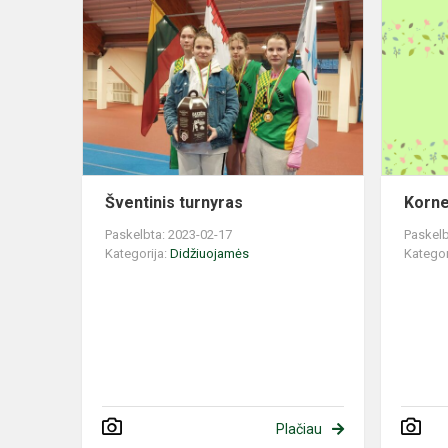
Šventinis
turnyras
Šventinis turnyras
Korne
Paskelbta: 2023-02-17
Paskelb
Kategorija:
Didžiuojamės
Kategor
Plačiau