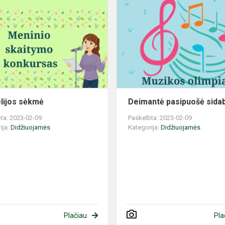
Kornelijos
sėkmė
lijos sėkmė
Deimantė pasipuošė sida
ta: 2023-02-09
Paskelbta: 2023-02-09
ija:
Didžiuojamės
Kategorija:
Didžiuojamės
Plačiau
Pla