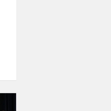
„Tramtatulio“
laureatas