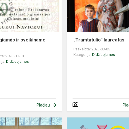
Luką
giamės ir sveikiname
„Tramtatulio“ laureatas
Paskelbta: 2023-03-05
Kategorija:
Didžiuojamės
ta: 2023-03-13
ija:
Didžiuojamės
Plačiau
Pla
s
Sėkminga
diena