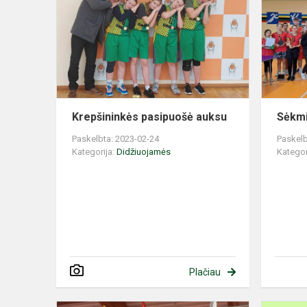
auksu
Krepšininkės pasipuošė auksu
Sėkmi
Paskelbta: 2023-02-24
Paskelb
Kategorija:
Didžiuojamės
Kategor
Plačiau