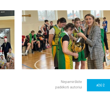
Nepamirškite
2
AČIŪ
padėkoti autoriui