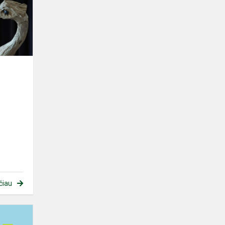
čiau
Biologijos
olimpiadoje