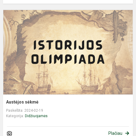
A
s
Austėjos sėkmė
Paskelbta: 2024-02-19
Kategorija:
Didžiuojamės
Plačiau