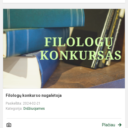
F
k
n
Filologų konkurso nugalėtoja
Paskelbta: 2024-02-21
Kategorija:
Didžiuojamės
Plačiau