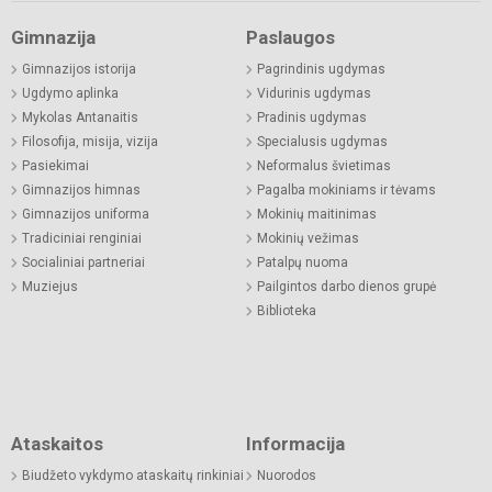
Gimnazija
Paslaugos
Gimnazijos istorija
Pagrindinis ugdymas
Ugdymo aplinka
Vidurinis ugdymas
Mykolas Antanaitis
Pradinis ugdymas
Filosofija, misija, vizija
Specialusis ugdymas
Pasiekimai
Neformalus švietimas
Gimnazijos himnas
Pagalba mokiniams ir tėvams
Gimnazijos uniforma
Mokinių maitinimas
Tradiciniai renginiai
Mokinių vežimas
Socialiniai partneriai
Patalpų nuoma
Muziejus
Pailgintos darbo dienos grupė
Biblioteka
Ataskaitos
Informacija
Biudžeto vykdymo ataskaitų rinkiniai
Nuorodos