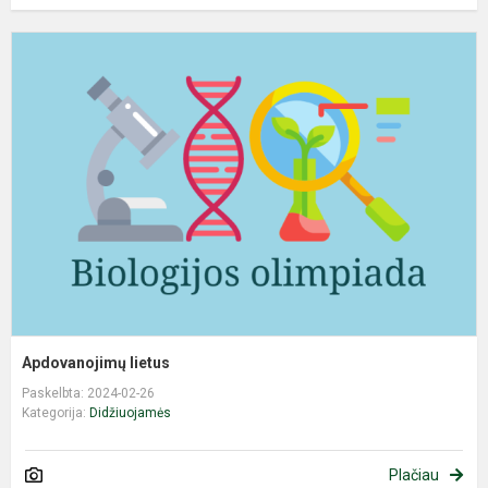
A
l
Apdovanojimų lietus
Paskelbta: 2024-02-26
Kategorija:
Didžiuojamės
Plačiau