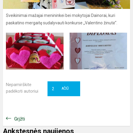
Sveikinimai mažajai menininkei bei mokytojai Dainorai, kuri
paskatino mergaitę sudalyvauti konkurse „Valentino žinutė“.
Nepamirškite
2
AČIŪ
padėkoti autoriui
Grįžti
Ankstesnės naujienos