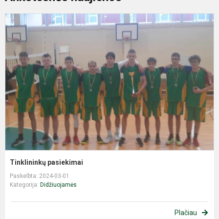
T
p
Tinklininkų pasiekimai
Paskelbta: 2024-03-01
Kategorija:
Didžiuojamės
Plačiau