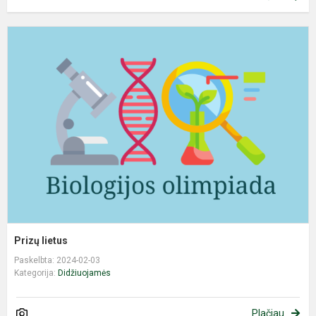
P
l
Prizų lietus
Paskelbta: 2024-02-03
Kategorija:
Didžiuojamės
Plačiau