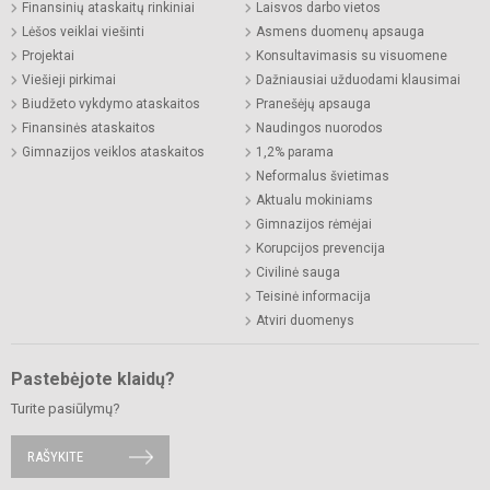
Finansinių ataskaitų rinkiniai
Laisvos darbo vietos
Lėšos veiklai viešinti
Asmens duomenų apsauga
Projektai
Konsultavimasis su visuomene
Viešieji pirkimai
Dažniausiai užduodami klausimai
Biudžeto vykdymo ataskaitos
Pranešėjų apsauga
Finansinės ataskaitos
Naudingos nuorodos
Gimnazijos veiklos ataskaitos
1,2% parama
Neformalus švietimas
Aktualu mokiniams
Gimnazijos rėmėjai
Korupcijos prevencija
Civilinė sauga
Teisinė informacija
Atviri duomenys
Pastebėjote klaidų?
Turite pasiūlymų?
RAŠYKITE