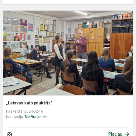
„
k
p
„Laisvas kaip paukštis“
Paskelbta: 2024-02-16
Kategorija:
Didžiuojamės
Plačiau