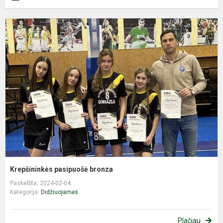
K
p
b
Krepšininkės pasipuošė bronza
Paskelbta: 2024-02-04
Kategorija:
Didžiuojamės
Plačiau