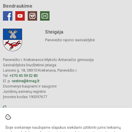
Bendraukime
Steigėja
Panevėžio rajono savivaldybė
Panevėžio r. Krekenavos Mykolo Antanaičio gimnazija
Savivaldybės biudžetinė įstaiga
Laisvės g. 18, 38310 Krekenava, Panevėžio r.
Tel.
+370 45 59 32 83
El. p.
rastine@kmag.lt
Duomenys kaupiami ir saugomi
Juridinių asmenų registre
Įmonės kodas 190397677
© 2026. Panevėžio r. Krekenavos Mykolo Antanaičio gimnazija. Visos teisės
Šioje svetainėje naudojame slapukus siekdami užtikrinti jums teikiamų
saugomos.