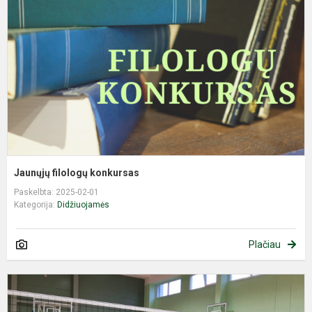
k
Jaunųjų filologų konkursas
Paskelbta: 2025-02-01
Kategorija:
Didžiuojamės
Plačiau
D
v