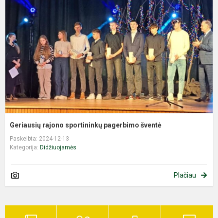
s
p
š
Geriausių rajono sportininkų pagerbimo šventė
Paskelbta: 2024-12-13
Kategorija:
Didžiuojamės
Plačiau