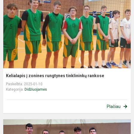
z
r
t
r
Kelialapis į zonines rungtynes tinklininkų rankose
Paskelbta: 2025-01-10
Kategorija:
Didžiuojamės
Plačiau
A
t