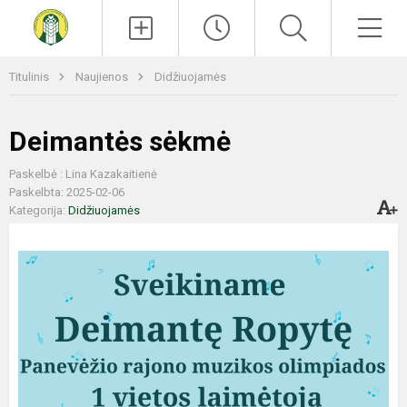
Paieška
Men
Titulinis
Naujienos
Didžiuojamės
Deimantės sėkmė
Paskelbė : Lina Kazakaitienė
Paskelbta: 2025-02-06
Kategorija:
Didžiuojamės