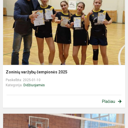
č
2
Zoninių varžybų čempionės 2025
Paskelbta: 2025-01-10
Kategorija:
Didžiuojamės
Plačiau
K
į