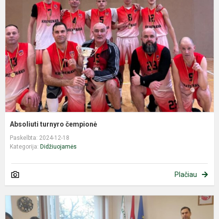
č
Absoliuti turnyro čempionė
Paskelbta: 2024-12-18
Kategorija:
Didžiuojamės
Plačiau
Ž
š