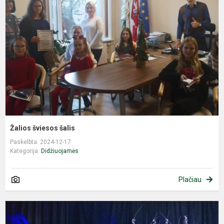
š
Žalios šviesos šalis
Paskelbta: 2024-12-17
Kategorija:
Didžiuojamės
Plačiau
G
r