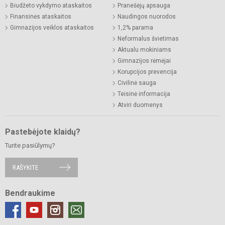
Biudžeto vykdymo ataskaitos
Pranešėjų apsauga
Finansinės ataskaitos
Naudingos nuorodos
Gimnazijos veiklos ataskaitos
1,2% parama
Neformalus švietimas
Aktualu mokiniams
Gimnazijos rėmėjai
Korupcijos prevencija
Civilinė sauga
Teisinė informacija
Atviri duomenys
Pastebėjote klaidų?
Turite pasiūlymų?
RAŠYKITE
Bendraukime