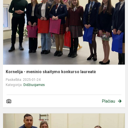
m
s
k
l
Kornelija - meninio skaitymo konkurso laureatė
Paskelbta: 2025-01-24
Kategorija:
Didžiuojamės
Plačiau
Z
v