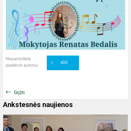
Nepamirškite
1
AČIŪ
padėkoti autoriui
Grįžti
Ankstesnės naujienos
I
p