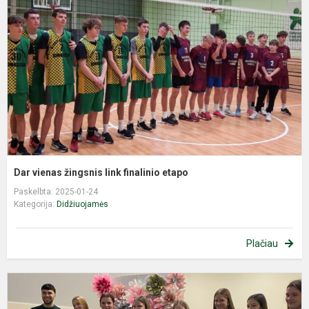
ž
l
f
e
Dar vienas žingsnis link finalinio etapo
Paskelbta: 2025-01-24
Kategorija:
Didžiuojamės
Plačiau
K
-