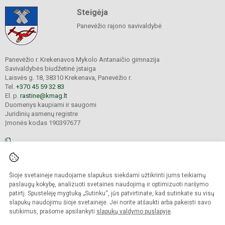
Steigėja
Panevėžio rajono savivaldybė
Panevėžio r. Krekenavos Mykolo Antanaičio gimnazija
Savivaldybės biudžetinė įstaiga
Laisvės g. 18, 38310 Krekenava, Panevėžio r.
Tel.
+370 45 59 32 83
El. p.
rastine@kmag.lt
Duomenys kaupiami ir saugomi
Juridinių asmenų registre
Įmonės kodas 190397677
© 2026. Panevėžio r. Krekenavos Mykolo Antanaičio gimnazija. Visos teisės
Šioje svetainėje naudojame slapukus siekdami užtikrinti jums teikiamų
saugomos.
Kopijuoti turinį be raštiško gimnazijos sutikimo griežtai draudžiama.
paslaugų kokybę, analizuoti svetainės naudojimą ir optimizuoti naršymo
patirtį. Spustelėję mygtuką „Sutinku“, jūs patvirtinate, kad sutinkate su visų
Prieinamumo paraiška
Slapukų valdymas
slapukų naudojimu šioje svetainėje. Jei norite atšaukti arba pakeisti savo
sutikimus, prašome apsilankyti
slapukų valdymo puslapyje
.
Sumanus būdas atnaujinti
mokyklos interneto