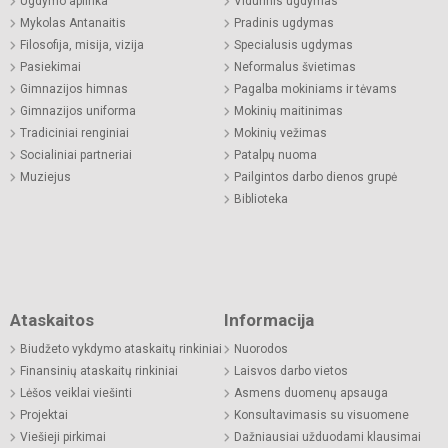
Ugdymo aplinka
Vidurinis ugdymas
Mykolas Antanaitis
Pradinis ugdymas
Filosofija, misija, vizija
Specialusis ugdymas
Pasiekimai
Neformalus švietimas
Gimnazijos himnas
Pagalba mokiniams ir tėvams
Gimnazijos uniforma
Mokinių maitinimas
Tradiciniai renginiai
Mokinių vežimas
Socialiniai partneriai
Patalpų nuoma
Muziejus
Pailgintos darbo dienos grupė
Biblioteka
Ataskaitos
Informacija
Biudžeto vykdymo ataskaitų rinkiniai
Nuorodos
Finansinių ataskaitų rinkiniai
Laisvos darbo vietos
Lėšos veiklai viešinti
Asmens duomenų apsauga
Projektai
Konsultavimasis su visuomene
Viešieji pirkimai
Dažniausiai užduodami klausimai