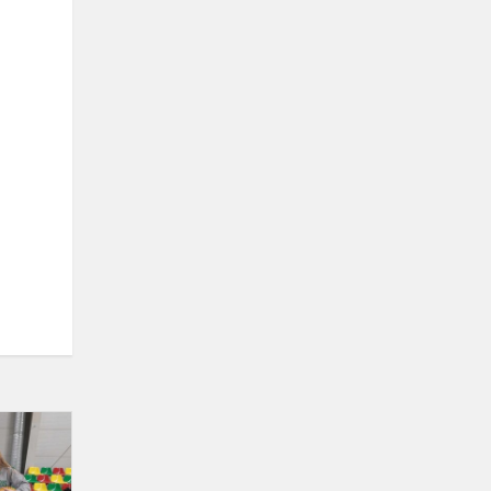
Bronzinės
mergaitės