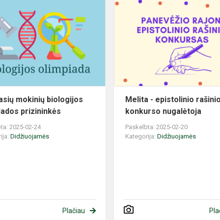
5-
8
klasių
mokinių
biologijos
olimpiados
prizininkės
lasių mokinių biologijos
Melita - epistolinio rašini
iados prizininkės
konkurso nugalėtoja
ta: 2025-02-24
Paskelbta: 2025-02-20
ija:
Didžiuojamės
Kategorija:
Didžiuojamės
Plačiau
Pla