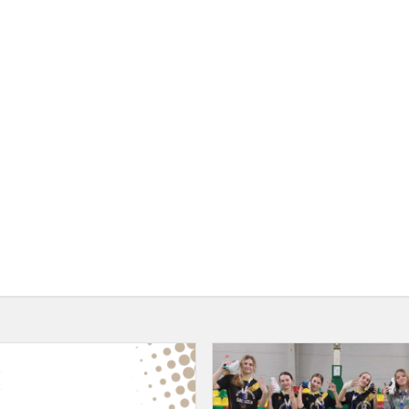
Sveikiname
Arną