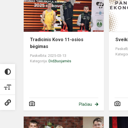
osios
bėgimas
Tradicinis Kovo 11-osios
Sveik
bėgimas
Paskelb
Kategor
Paskelbta: 2025-03-13
Kategorija:
Didžiuojamės
Plačiau
Mūsų
gimnazistai