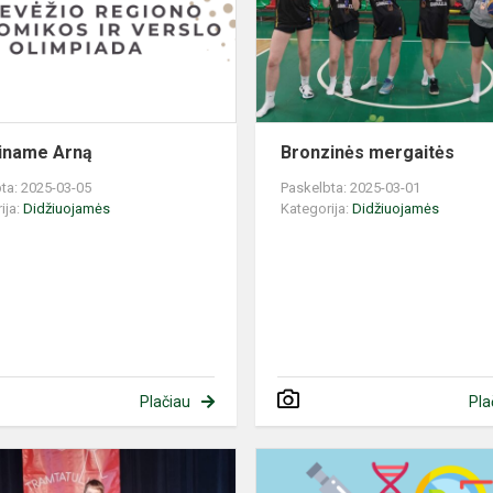
iname Arną
Bronzinės mergaitės
ta: 2025-03-05
Paskelbta: 2025-03-01
ija:
Didžiuojamės
Kategorija:
Didžiuojamės
Plačiau
Pla
Konkurso
„Tramtatulis“