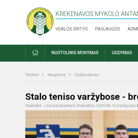
KREKENAVOS MYKOLO ANTAN
VEIKLOS SRITYS
PASLAUGOS
ADMI
PRADŽIA
NUOTOLINIS MOKYMAS
UGDYMAS
Titulinis
Naujienos
Didžiuojamės
Stalo teniso varžybose - b
Paskelbė : Lina Kazakaitienė
Paskelbta: 2025-03-15
Kategorija: