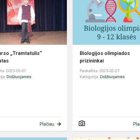
laureatas
rso „Tramtatulis“
Biologijos olimpiados
atas
prizininkai
ta: 2025-03-01
Paskelbta: 2025-02-27
ija:
Didžiuojamės
Kategorija:
Didžiuojamės
Plačiau
Pla