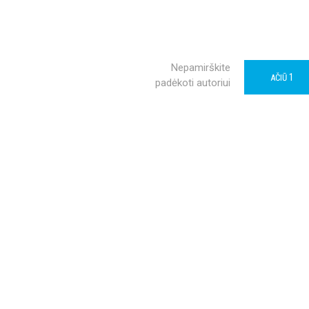
Nepamirškite
1
AČIŪ
padėkoti autoriui