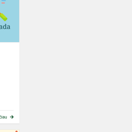
prizininkai
čiau