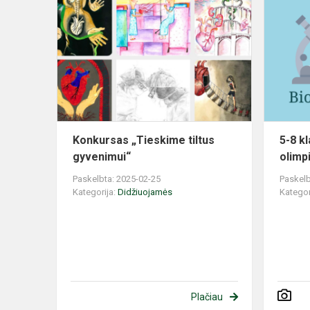
Konkursas
„Tieskime
tiltus
gyvenimui“
Konkursas „Tieskime tiltus
5-8 k
gyvenimui“
olimp
Paskelbta: 2025-02-25
Paskelb
Kategorija:
Didžiuojamės
Kategor
Plačiau