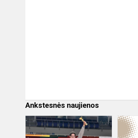
Ankstesnės naujienos
Tradicinis
Kovo
11-