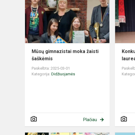
moka
žaisti
šaškėmis
Mūsų gimnazistai moka žaisti
Konku
šaškėmis
laure
Paskelbta: 2025-03-01
Paskelb
Kategorija:
Didžiuojamės
Kategor
Plačiau