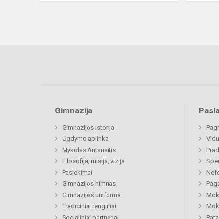
Gimnazija
Pasl
Gimnazijos istorija
Pagr
Ugdymo aplinka
Vidu
Mykolas Antanaitis
Prad
Filosofija, misija, vizija
Spe
Pasiekimai
Nefo
Gimnazijos himnas
Paga
Gimnazijos uniforma
Moki
Tradiciniai renginiai
Moki
Socialiniai partneriai
Pat