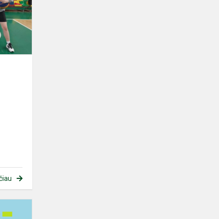
čiau
Biologijos
olimpiados