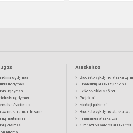
augos
Ataskaitos
indinis ugdymas
Biudžeto vykdymo ataskaitų rin
rinis ugdymas
Finansinių ataskaitų rinkiniai
inis ugdymas
Lėšos veiklai viešinti
cialusis ugdymas
Projektai
rmalus švietimas
Viešieji pirkimai
lba mokiniams ir tėvams
Biudžeto vykdymo ataskaitos
nių maitinimas
Finansinės ataskaitos
nių vežimas
Gimnazijos veiklos ataskaitos
alpų nuoma