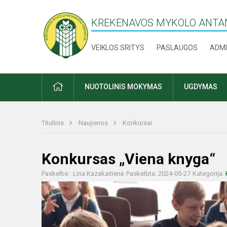
KREKENAVOS MYKOLO ANTAN
VEIKLOS SRITYS
PASLAUGOS
ADMI
PRADŽIA
NUOTOLINIS MOKYMAS
UGDYMAS
Titulinis
Naujienos
Konkursai
Konkursas „Viena knyga“
Paskelbė : Lina Kazakaitienė
Paskelbta: 2024-05-27
Kategorija: