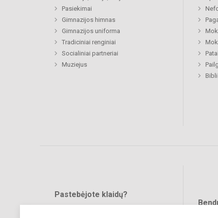
Pasiekimai
Nefo
Gimnazijos himnas
Paga
Gimnazijos uniforma
Moki
Tradiciniai renginiai
Moki
Socialiniai partneriai
Pat
Muziejus
Pail
Bibl
Pastebėjote klaidų?
Bend
Turite pasiūlymų?