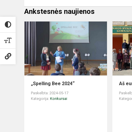
Ankstesnės naujienos
„Spelling
Bee
2024“
„Spelling Bee 2024“
Aš eu
Paskelbta: 2024-05-17
Paskelb
Kategorija:
Konkursai
Kategor