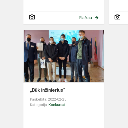
Plačiau
„Būk
inžinierius“
„Būk inžinierius“
Paskelbta: 2022-02-25
Kategorija:
Konkursai