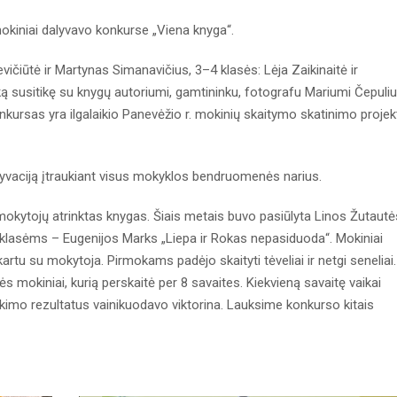
mokiniai dalyvavo konkurse „Viena knyga“.
ičiūtė ir Martynas Simanavičius, 3–4 klasės: Lėja Zaikinaitė ir
ą susitikę su knygų autoriumi, gamtininku, fotografu Mariumi Čepuliu
onkursas yra ilgalaikio Panevėžio r. mokinių skaitymo skatinimo proje
tyvaciją įtraukiant visus mokyklos bendruomenės narius.
mokytojų atrinktas knygas. Šiais metais buvo pasiūlyta Linos Žutautė
 klasėms – Eugenijos Marks „Liepa ir Rokas nepasiduoda“. Mokiniai
rtu su mokytoja. Pirmokams padėjo skaityti tėveliai ir netgi seneliai.
sės mokiniai, kurią perskaitė per 8 savaites. Kiekvieną savaitę vaikai
kimo rezultatus vainikuodavo viktorina. Lauksime konkurso kitais