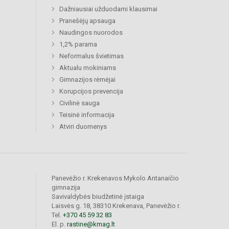
Dažniausiai užduodami klausimai
Pranešėjų apsauga
Naudingos nuorodos
1,2% parama
Neformalus švietimas
Aktualu mokiniams
Gimnazijos rėmėjai
Korupcijos prevencija
Civilinė sauga
Teisinė informacija
Atviri duomenys
Panevėžio r. Krekenavos Mykolo Antanaičio
gimnazija
Savivaldybės biudžetinė įstaiga
Laisvės g. 18, 38310 Krekenava, Panevėžio r.
Tel.
+370 45 59 32 83
El. p.
rastine@kmag.lt