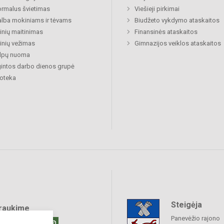
rmalus švietimas
Viešieji pirkimai
lba mokiniams ir tėvams
Biudžeto vykdymo ataskaitos
nių maitinimas
Finansinės ataskaitos
nių vežimas
Gimnazijos veiklos ataskaitos
alpų nuoma
gintos darbo dienos grupė
ioteka
Steigėja
raukime
Panevėžio rajono