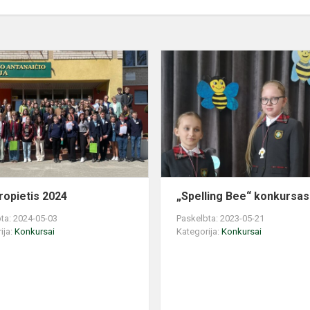
Aš
europietis
2024
ropietis 2024
„Spelling Bee“ konkursas
ta: 2024-05-03
Paskelbta: 2023-05-21
ija:
Konkursai
Kategorija:
Konkursai