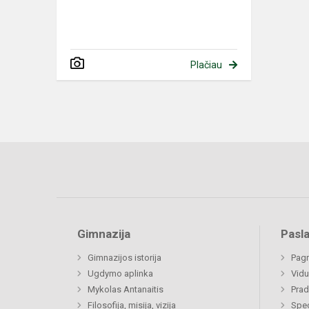
Plačiau
Gimnazija
Pasl
Gimnazijos istorija
Pagr
Ugdymo aplinka
Vidu
Mykolas Antanaitis
Prad
Filosofija, misija, vizija
Spe