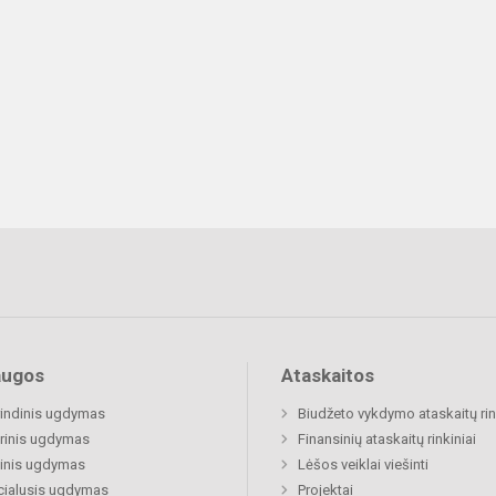
augos
Ataskaitos
indinis ugdymas
Biudžeto vykdymo ataskaitų rin
rinis ugdymas
Finansinių ataskaitų rinkiniai
inis ugdymas
Lėšos veiklai viešinti
cialusis ugdymas
Projektai