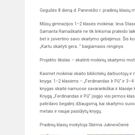
Gegužės 8 dieną d. Panevėžio r. pradinių klasių 
Mūsų gimnazijos 1–2 klasės mokiniai: Ieva Stasev
Samanta Ramaškaitė ne tik linksmai praleido laik
bet ir įsivertino savo skaitymo gebėjimus. Šis k
„Kartu skaityti gera…“ baigiamasis renginys.
Projekto tikslas – skatinti mokinių skaitymo mo
Kasmet mokiniai skaito bibliotekų darbuotojų ir 
knyga: 1–2 klasėms – „Ferdinandas Ir Pū“ ir 3–4
knygas skaitė namuose savarankiškai ir klasėje ka
Knygą ,,Ferdinandas ir Pū‘‘ įsigijo visi pirmos kla
patirdavo begalinį džiaugsmą, kai skaitymo suvo
metais ir naujai pasiūlytų knygų.
Pradinių klasių mokytoja Skirma Juknevičienė