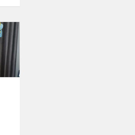
„Spelling
Bee“
konkursas