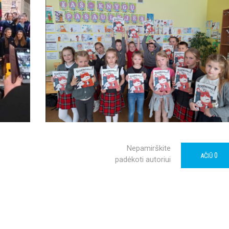
Nepamirškite
0
AČIŪ
padėkoti autoriui