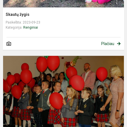
Skautų žygis
Paskelbta: 2023-09-23
Kategorija:
Renginiai
Plačiau
M
ir
ž
d