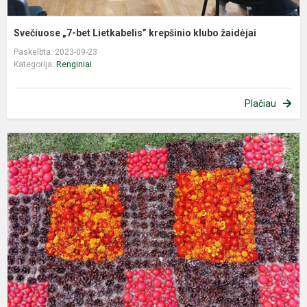
Svečiuose „7-bet Lietkabelis” krepšinio klubo žaidėjai
Paskelbta: 2023-09-23
Kategorija:
Renginiai
Plačiau
A
m
r