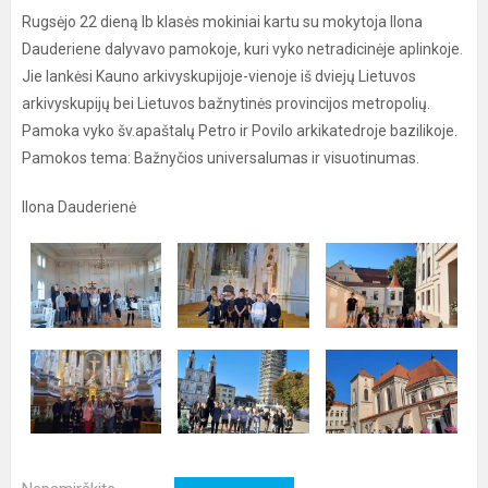
Rugsėjo 22 dieną Ib klasės mokiniai kartu su mokytoja Ilona
Dauderiene dalyvavo pamokoje, kuri vyko netradicinėje aplinkoje.
Jie lankėsi Kauno arkivyskupijoje-vienoje iš dviejų Lietuvos
arkivyskupijų bei Lietuvos bažnytinės provincijos metropolių.
Pamoka vyko šv.apaštalų Petro ir Povilo arkikatedroje bazilikoje.
Pamokos tema: Bažnyčios universalumas ir visuotinumas.
Ilona Dauderienė