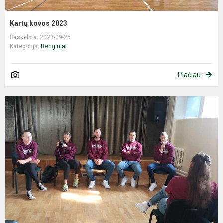
Kartų kovos 2023
Paskelbta: 2023-09-25
Kategorija:
Renginiai
Plačiau
S
„
b
L
k
k
ž