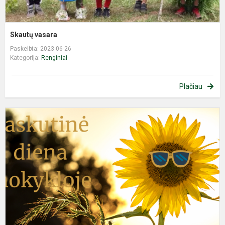
Skautų vasara
Paskelbta: 2023-06-26
Kategorija:
Renginiai
Plačiau
P
d
m
2