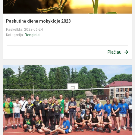
Paskutinė diena mokykloje 2023
Paskelbta: 2023-06-24
Kategorija:
Renginiai
Plačiau
D
t