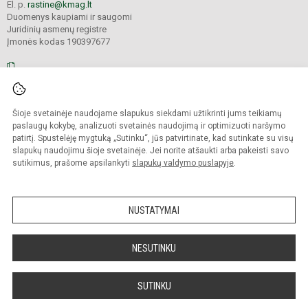
El. p.
rastine@kmag.lt
Duomenys kaupiami ir saugomi
Juridinių asmenų registre
Įmonės kodas 190397677
© 2026. Panevėžio r. Krekenavos Mykolo Antanaičio gimnazija. Visos teisės
Šioje svetainėje naudojame slapukus siekdami užtikrinti jums teikiamų
saugomos.
Kopijuoti turinį be raštiško gimnazijos sutikimo griežtai draudžiama.
paslaugų kokybę, analizuoti svetainės naudojimą ir optimizuoti naršymo
patirtį. Spustelėję mygtuką „Sutinku“, jūs patvirtinate, kad sutinkate su visų
Prieinamumo paraiška
Slapukų valdymas
slapukų naudojimu šioje svetainėje. Jei norite atšaukti arba pakeisti savo
sutikimus, prašome apsilankyti
slapukų valdymo puslapyje
.
Sumanus būdas atnaujinti
mokyklos interneto
svetainę
NUSTATYMAI
NESUTINKU
SUTINKU