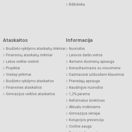
Biblioteka
Ataskaitos
Informacija
Biudžeto vykdymo ataskaitų rinkiniai
Nuorodos
Finansinių ataskaitų rinkiniai
Laisvos darbo vietos
Lėšos veiklai viešinti
Asmens duomenų apsauga
Projektai
Konsultavimasis su visuomene
Viešieji pirkimai
Dažniausiai užduodami klausimai
Biudžeto vykdymo ataskaitos
Pranešėjų apsauga
Finansinės ataskaitos
Naudingos nuorodos
Gimnazijos veiklos ataskaitos
1,2% parama
Neformalus švietimas
Aktualu mokiniams
Gimnazijos rėmėjai
Korupcijos prevencija
Civilinė sauga