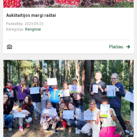
Aukštaitijos margi raštai
Paskelbta: 2023-09-23
Kategorija:
Renginiai
Plačiau
S
ž