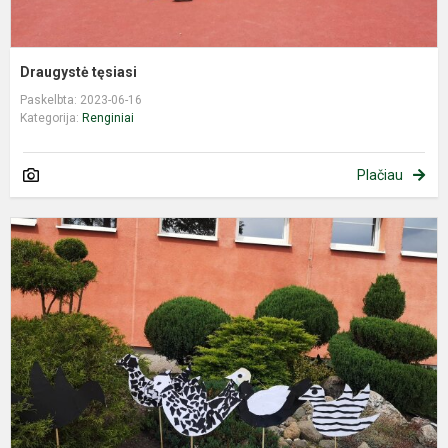
Draugystė tęsiasi
Paskelbta: 2023-06-16
Kategorija:
Renginiai
Plačiau
V
p