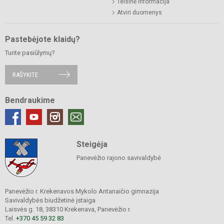
Teisinė informacija
Atviri duomenys
Pastebėjote klaidų?
Turite pasiūlymų?
RAŠYKITE
Bendraukime
Steigėja
Panevėžio rajono savivaldybė
Panevėžio r. Krekenavos Mykolo Antanaičio gimnazija
Savivaldybės biudžetinė įstaiga
Laisvės g. 18, 38310 Krekenava, Panevėžio r.
Tel.
+370 45 59 32 83