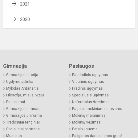
2021
2020
Gimnazija
Paslaugos
Gimnazijos istorija
Pagrindinis ugdymas
Ugdymo aplinka
Vidurinis ugdymas
Mykolas Antanaitis
Pradinis ugdymas
Filosofija, misija, vizija
Specialusis ugdymas
Pasiekimai
Neformalus švietimas
Gimnazijos himnas
Pagalba mokiniams ir tėvams
Gimnazijos uniforma
Mokinių maitinimas
Tradiciniai renginiai
Mokinių vežimas
Socialiniai partneriai
Patalpų nuoma
Muziejus
Pailgintos darbo dienos grupė