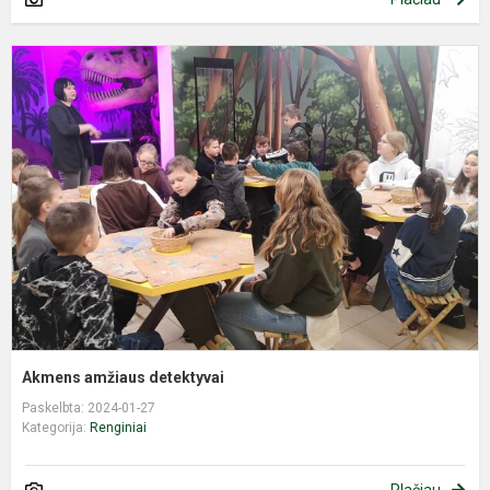
A
a
d
Akmens amžiaus detektyvai
Paskelbta: 2024-01-27
Kategorija:
Renginiai