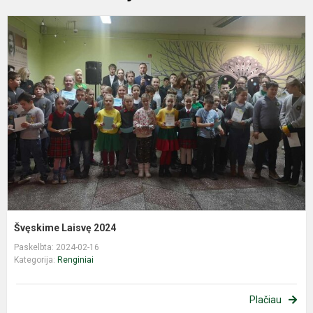
Š
L
2
Švęskime Laisvę 2024
Paskelbta: 2024-02-16
Kategorija:
Renginiai
Plačiau