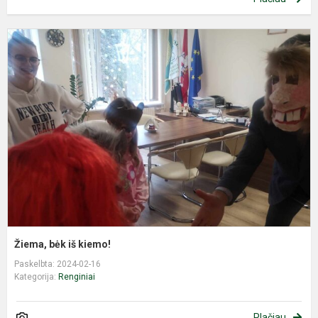
Ž
b
i
k
Žiema, bėk iš kiemo!
Paskelbta: 2024-02-16
Kategorija:
Renginiai
Plačiau