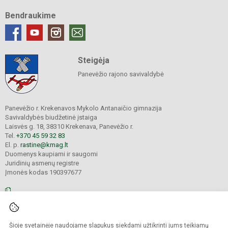
Bendraukime
Steigėja
Panevėžio rajono savivaldybė
Panevėžio r. Krekenavos Mykolo Antanaičio gimnazija
Savivaldybės biudžetinė įstaiga
Laisvės g. 18, 38310 Krekenava, Panevėžio r.
Tel.
+370 45 59 32 83
El. p.
rastine@kmag.lt
Duomenys kaupiami ir saugomi
Juridinių asmenų registre
Įmonės kodas 190397677
© 2026. Panevėžio r. Krekenavos Mykolo Antanaičio gimnazija. Visos teisės
Šioje svetainėje naudojame slapukus siekdami užtikrinti jums teikiamų
saugomos.