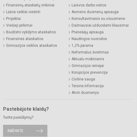
Finansinių ataskaitų rinkiniai
Laisvos darbo vietos
Lėšos veiklai viešinti
Asmens duomenų apsauga
Projektai
Konsultavimasis su visuomene
Viešieji pirkimai
Dažniausiai užduodami klausimai
Biudžeto vykdymo ataskaitos
Pranešėjų apsauga
Finansinės ataskaitos
Naudingos nuorodos
Gimnazijos veiklos ataskaitos
1,2% parama
Neformalus švietimas
Aktualu mokiniams
Gimnazijos rėmėjai
Korupcijos prevencija
Civilinė sauga
Teisinė informacija
Atviri duomenys
Pastebėjote klaidų?
Turite pasiūlymų?
RAŠYKITE