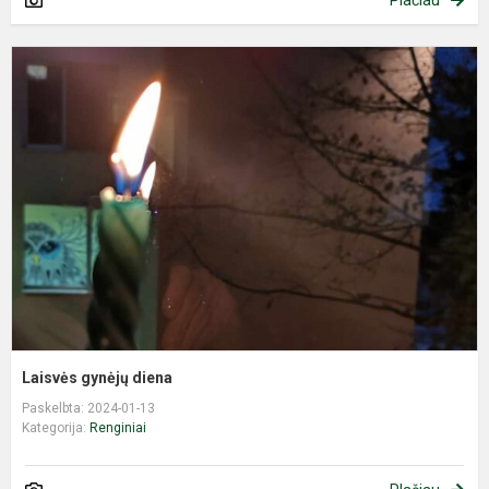
Plačiau
L
g
d
Laisvės gynėjų diena
Paskelbta: 2024-01-13
Kategorija:
Renginiai