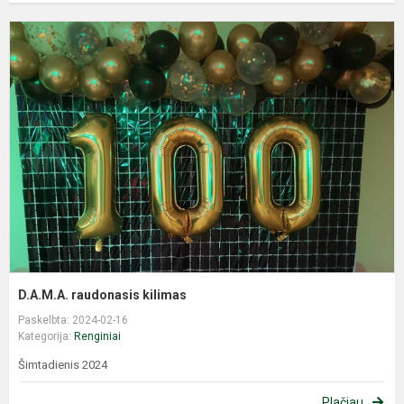
D
r
k
D.A.M.A. raudonasis kilimas
Paskelbta: 2024-02-16
Kategorija:
Renginiai
Šimtadienis 2024
Plačiau