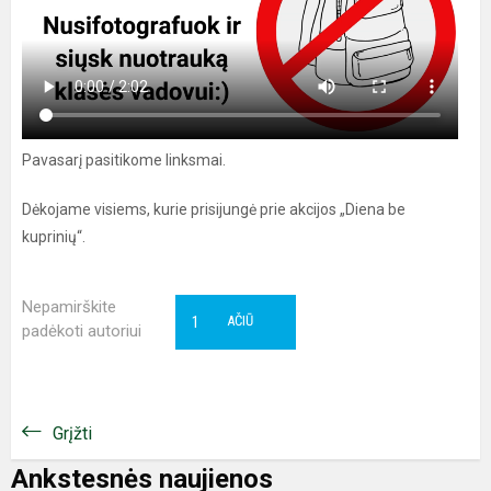
Pavasarį pasitikome linksmai.
Dėkojame visiems, kurie prisijungė prie akcijos „Diena be
kuprinių“.
Nepamirškite
1
AČIŪ
padėkoti autoriui
Grįžti
Ankstesnės naujienos