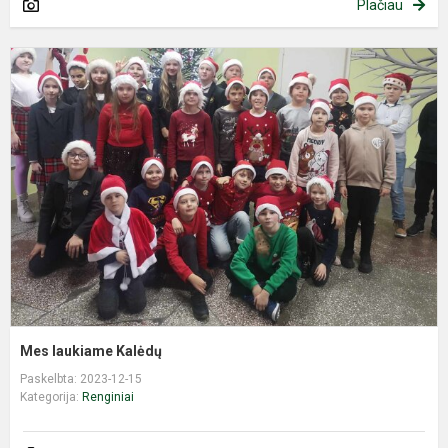
Plačiau
M
l
K
Mes laukiame Kalėdų
Paskelbta: 2023-12-15
Kategorija:
Renginiai