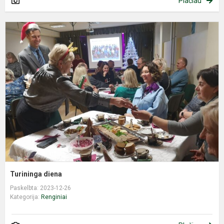
Plačiau
T
d
Turininga diena
Paskelbta: 2023-12-26
Kategorija:
Renginiai