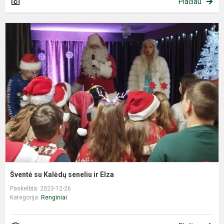
Plačiau
Š
s
K
s
ir
E
Šventė su Kalėdų seneliu ir Elza
Paskelbta: 2023-12-26
Kategorija:
Renginiai