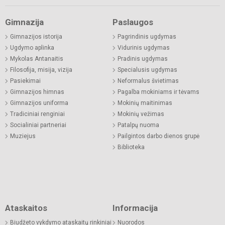
Gimnazija
Paslaugos
Gimnazijos istorija
Pagrindinis ugdymas
Ugdymo aplinka
Vidurinis ugdymas
Mykolas Antanaitis
Pradinis ugdymas
Filosofija, misija, vizija
Specialusis ugdymas
Pasiekimai
Neformalus švietimas
Gimnazijos himnas
Pagalba mokiniams ir tėvams
Gimnazijos uniforma
Mokinių maitinimas
Tradiciniai renginiai
Mokinių vežimas
Socialiniai partneriai
Patalpų nuoma
Muziejus
Pailgintos darbo dienos grupė
Biblioteka
Ataskaitos
Informacija
Biudžeto vykdymo ataskaitų rinkiniai
Nuorodos