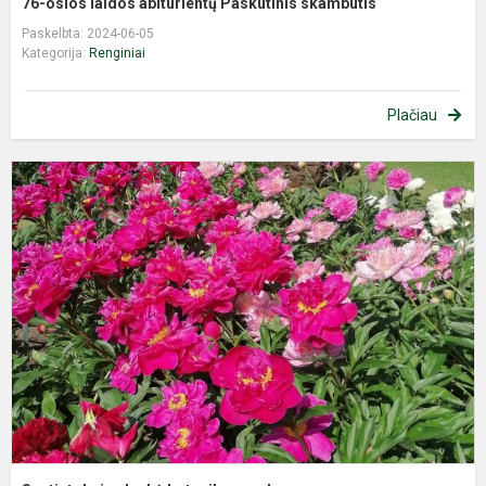
76-osios laidos abiturientų Paskutinis skambutis
Paskelbta: 2024-06-05
Kategorija:
Renginiai
Plačiau
S
a
b
s