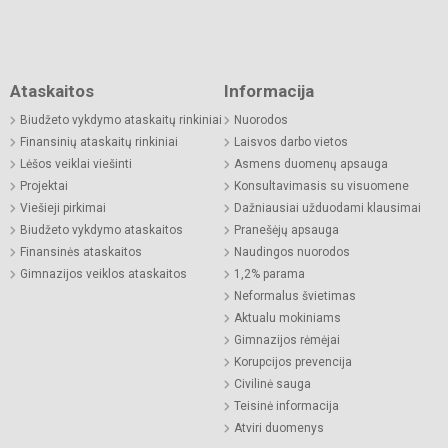
Ataskaitos
Informacija
Biudžeto vykdymo ataskaitų rinkiniai
Nuorodos
Finansinių ataskaitų rinkiniai
Laisvos darbo vietos
Lėšos veiklai viešinti
Asmens duomenų apsauga
Projektai
Konsultavimasis su visuomene
Viešieji pirkimai
Dažniausiai užduodami klausimai
Biudžeto vykdymo ataskaitos
Pranešėjų apsauga
Finansinės ataskaitos
Naudingos nuorodos
Gimnazijos veiklos ataskaitos
1,2% parama
Neformalus švietimas
Aktualu mokiniams
Gimnazijos rėmėjai
Korupcijos prevencija
Civilinė sauga
Teisinė informacija
Atviri duomenys