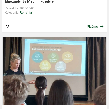
Etnožaidynės Medininkų pilyje
Paskelbta: 2024-06-05
Kategorija:
Renginiai
Plačiau
P
ž
p