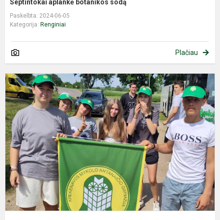
Septintokai aplankė botanikos sodą
Paskelbta: 2024-06-05
Kategorija:
Renginiai
Plačiau
E
M
p