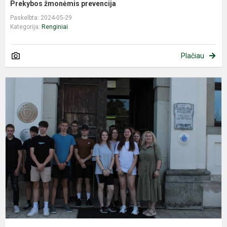
Prekybos žmonėmis prevencija
Paskelbta: 2024-05-29
Kategorija:
Renginiai
Plačiau
P
a
s