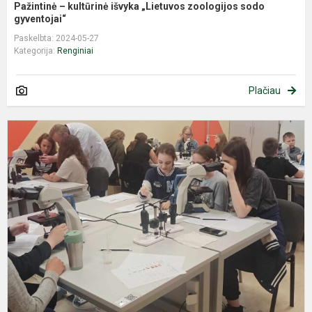
Pažintinė – kultūrinė išvyka „Lietuvos zoologijos sodo
gyventojai“
Paskelbta: 2024-05-27
Kategorija:
Renginiai
Plačiau
I
į
S
c