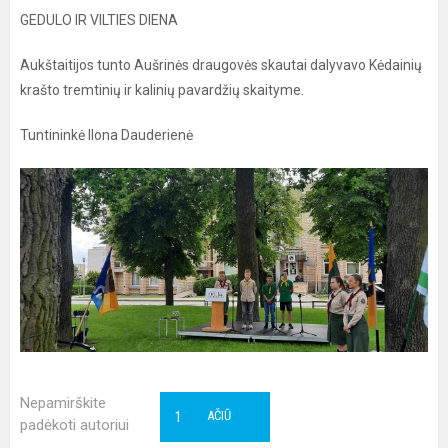
GEDULO IR VILTIES DIENA
Aukštaitijos tunto Aušrinės draugovės skautai dalyvavo Kėdainių
krašto tremtinių ir kalinių pavardžių skaityme.
Tuntininkė Ilona Dauderienė
Nepamirškite
1
AČIŪ
padėkoti autoriui