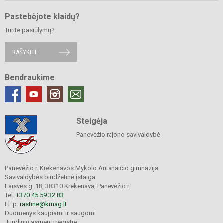
Pastebėjote klaidų?
Turite pasiūlymų?
RAŠYKITE
Bendraukime
Steigėja
Panevėžio rajono savivaldybė
Panevėžio r. Krekenavos Mykolo Antanaičio gimnazija
Savivaldybės biudžetinė įstaiga
Laisvės g. 18, 38310 Krekenava, Panevėžio r.
Tel.
+370 45 59 32 83
El. p.
rastine@kmag.lt
Duomenys kaupiami ir saugomi
Juridinių asmenų registre