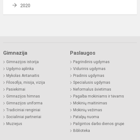
2020
Gimnazija
Paslaugos
Gimnazijos istorija
Pagrindinis ugdymas
Ugdymo aplinka
Vidurinis ugdymas
Mykolas Antanaitis
Pradinis ugdymas
Filosofija, misija, vizija
Specialusis ugdymas
Pasiekimai
Neformalus švietimas
Gimnazijos himnas
Pagalba mokiniams ir tėvams
Gimnazijos uniforma
Mokinių maitinimas
Tradiciniai renginiai
Mokinių vežimas
Socialiniai partneriai
Patalpų nuoma
Muziejus
Pailgintos darbo dienos grupė
Biblioteka