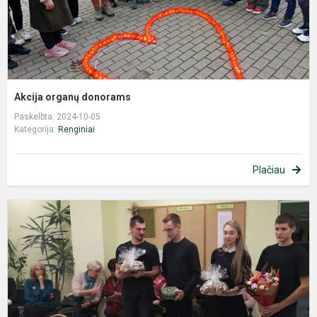
Akcija organų donorams
Paskelbta: 2024-10-05
Kategorija:
Renginiai
Plačiau
M
š