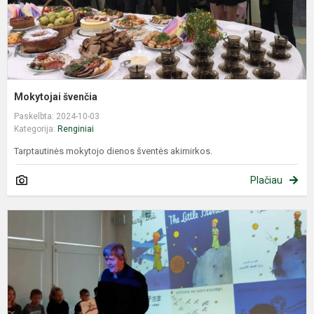
Mokytojai švenčia
Paskelbta: 2024-10-03
Kategorija:
Renginiai
Tarptautinės mokytojo dienos šventės akimirkos.
Plačiau
P
u
k
r