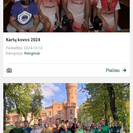
Kartų kovos 2024
Paskelbta: 2024-10-14
Kategorija:
Renginiai
Plačiau
Ž
š
g