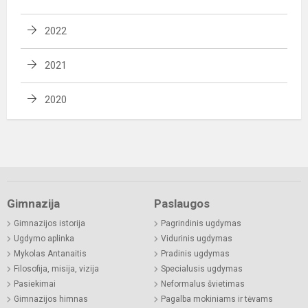
2022
2021
2020
Gimnazija
Paslaugos
Gimnazijos istorija
Pagrindinis ugdymas
Ugdymo aplinka
Vidurinis ugdymas
Mykolas Antanaitis
Pradinis ugdymas
Filosofija, misija, vizija
Specialusis ugdymas
Pasiekimai
Neformalus švietimas
Gimnazijos himnas
Pagalba mokiniams ir tėvams