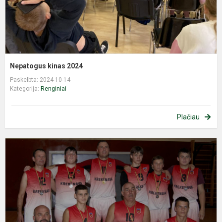
Nepatogus kinas 2024
Paskelbta: 2024-10-14
Kategorija:
Renginiai
Plačiau
K
k
2