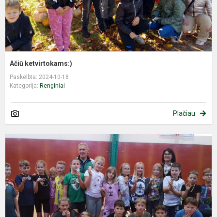
Ačiū ketvirtokams:)
Paskelbta: 2024-10-18
Kategorija:
Renginiai
Plačiau
M
s
i
m