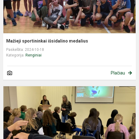
Mažieji sportininkai išsidalino medalius
Paskelbta: 2024-10-18
Kategorija:
Renginiai
Plačiau
N
k
2