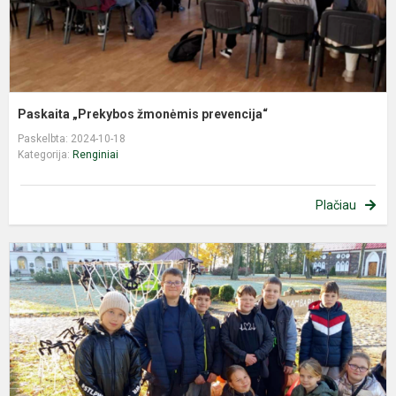
Paskaita „Prekybos žmonėmis prevencija“
Paskelbta: 2024-10-18
Kategorija:
Renginiai
Plačiau
A
k