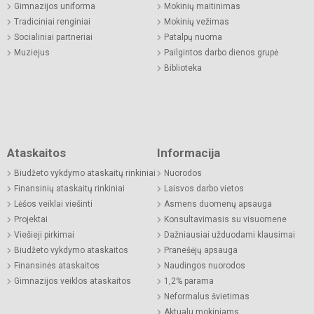
Gimnazijos uniforma
Mokinių maitinimas
Tradiciniai renginiai
Mokinių vežimas
Socialiniai partneriai
Patalpų nuoma
Muziejus
Pailgintos darbo dienos grupė
Biblioteka
Ataskaitos
Informacija
Biudžeto vykdymo ataskaitų rinkiniai
Nuorodos
Finansinių ataskaitų rinkiniai
Laisvos darbo vietos
Lėšos veiklai viešinti
Asmens duomenų apsauga
Projektai
Konsultavimasis su visuomene
Viešieji pirkimai
Dažniausiai užduodami klausimai
Biudžeto vykdymo ataskaitos
Pranešėjų apsauga
Finansinės ataskaitos
Naudingos nuorodos
Gimnazijos veiklos ataskaitos
1,2% parama
Neformalus švietimas
Aktualu mokiniams