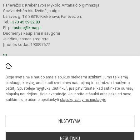
Panevėžio r. Krekenavos Mykolo Antanaičio gimnazija
Savivaldybės biudžetinė įstaiga
Laisvės g. 18, 38310 Krekenava, Panevėžio r.
Tel.
+370 45 59 32 83
El. p.
rastine@kmag.lt
Duomenys kaupiami ir saugomi
Juridinių asmenų registre
Įmonės kodas 190397677
© 2026. Panevėžio r. Krekenavos Mykolo Antanaičio gimnazija. Visos teisės
Šioje svetainėje naudojame slapukus siekdami užtikrinti jums teikiamų
saugomos.
Kopijuoti turinį be raštiško gimnazijos sutikimo griežtai draudžiama.
paslaugų kokybę, analizuoti svetainės naudojimą ir optimizuoti naršymo
patirtį. Spustelėję mygtuką „Sutinku“, jūs patvirtinate, kad sutinkate su visų
Prieinamumo paraiška
Slapukų valdymas
slapukų naudojimu šioje svetainėje. Jei norite atšaukti arba pakeisti savo
sutikimus, prašome apsilankyti
slapukų valdymo puslapyje
.
Sumanus būdas atnaujinti
mokyklos interneto
svetainę
NUSTATYMAI
NESUTINKU