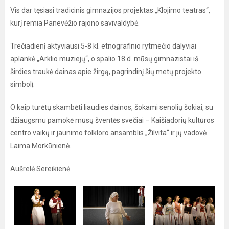
Vis dar tęsiasi tradicinis gimnazijos projektas „Klojimo teatras“,
kurį remia Panevėžio rajono savivaldybė.
Trečiadienį aktyviausi 5-8 kl. etnografinio rytmečio dalyviai
aplankė „Arklio muziejų“, o spalio 18 d. mūsų gimnazistai iš
širdies traukė dainas apie žirgą, pagrindinį šių metų projekto
simbolį.
O kaip turėtų skambėti liaudies dainos, šokami senolių šokiai, su
džiaugsmu pamokė mūsų šventės svečiai – Kaišiadorių kultūros
centro vaikų ir jaunimo folkloro ansamblis „Žilvita“ ir jų vadovė
Laima Morkūnienė.
Aušrelė Sereikienė