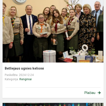
u
k
Betliejaus ugnies kelionė
Paskelbta: 2024-12-24
Kategorija:
Renginiai
Plačiau
K