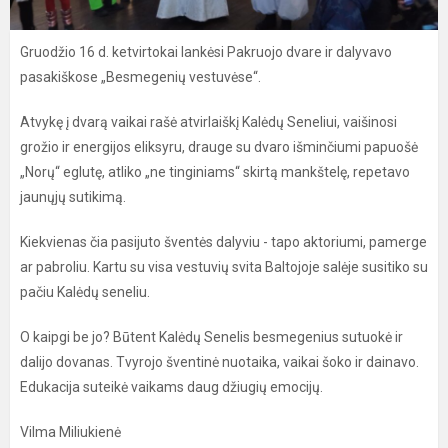
Gruodžio 16 d. ketvirtokai lankėsi Pakruojo dvare ir dalyvavo
pasakiškose „Besmegenių vestuvėse“.
Atvykę į dvarą vaikai rašė atvirlaiškį Kalėdų Seneliui, vaišinosi
grožio ir energijos eliksyru, drauge su dvaro išminčiumi papuošė
„Norų“ eglutę, atliko „ne tinginiams“ skirtą mankštelę, repetavo
jaunųjų sutikimą.
Kiekvienas čia pasijuto šventės dalyviu - tapo aktoriumi, pamerge
ar pabroliu. Kartu su visa vestuvių svita Baltojoje salėje susitiko su
pačiu Kalėdų seneliu.
O kaipgi be jo? Būtent Kalėdų Senelis besmegenius sutuokė ir
dalijo dovanas. Tvyrojo šventinė nuotaika, vaikai šoko ir dainavo.
Edukacija suteikė vaikams daug džiugių emocijų.
Vilma Miliukienė