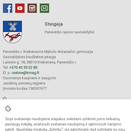
Steigėja
Panevėžio rajono savivaldybė
Panevėžio r. Krekenavos Mykolo Antanaičio gimnazija
Savivaldybės biudžetinė įstaiga
Laisvės g. 18, 38310 Krekenava, Panevėžio r.
Tel.
+370 45 59 32 83
El. p.
rastine@kmag.lt
Duomenys kaupiami ir saugomi
Juridinių asmenų registre
Įmonės kodas 190397677
© 2026. Panevėžio r. Krekenavos Mykolo Antanaičio gimnazija. Visos teisės
Šioje svetainėje naudojame slapukus siekdami užtikrinti jums teikiamų
saugomos.
Kopijuoti turinį be raštiško gimnazijos sutikimo griežtai draudžiama.
paslaugų kokybę, analizuoti svetainės naudojimą ir optimizuoti naršymo
patirtį. Spustelėję mygtuką „Sutinku“, jūs patvirtinate, kad sutinkate su visų