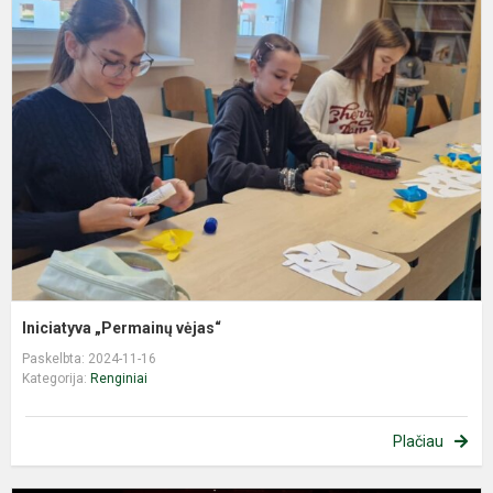
I
„
v
Iniciatyva „Permainų vėjas“
Paskelbta: 2024-11-16
Kategorija:
Renginiai
Plačiau