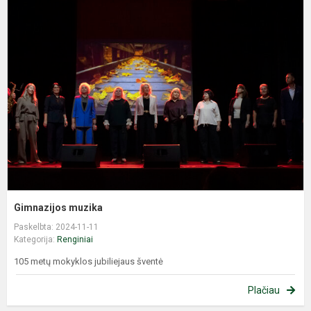
G
m
Gimnazijos muzika
Paskelbta: 2024-11-11
Kategorija:
Renginiai
105 metų mokyklos jubiliejaus šventė
Plačiau