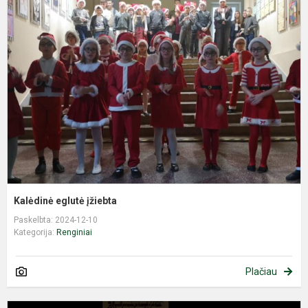
e
į
Kalėdinė eglutė įžiebta
Paskelbta: 2024-12-10
Kategorija:
Renginiai
Plačiau
V