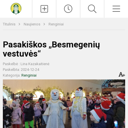
Paieška
Men
Titulinis
Naujienos
Renginiai
Pasakiškos „Besmegenių
vestuvės“
Paskelbė : Lina Kazakaitienė
Paskelbta: 2024-12-24
Kategorija:
Renginiai