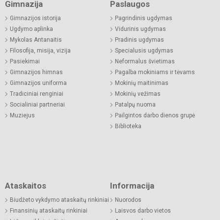
Gimnazija
Paslaugos
Gimnazijos istorija
Pagrindinis ugdymas
Ugdymo aplinka
Vidurinis ugdymas
Mykolas Antanaitis
Pradinis ugdymas
Filosofija, misija, vizija
Specialusis ugdymas
Pasiekimai
Neformalus švietimas
Gimnazijos himnas
Pagalba mokiniams ir tėvams
Gimnazijos uniforma
Mokinių maitinimas
Tradiciniai renginiai
Mokinių vežimas
Socialiniai partneriai
Patalpų nuoma
Muziejus
Pailgintos darbo dienos grupė
Biblioteka
Ataskaitos
Informacija
Biudžeto vykdymo ataskaitų rinkiniai
Nuorodos
Finansinių ataskaitų rinkiniai
Laisvos darbo vietos