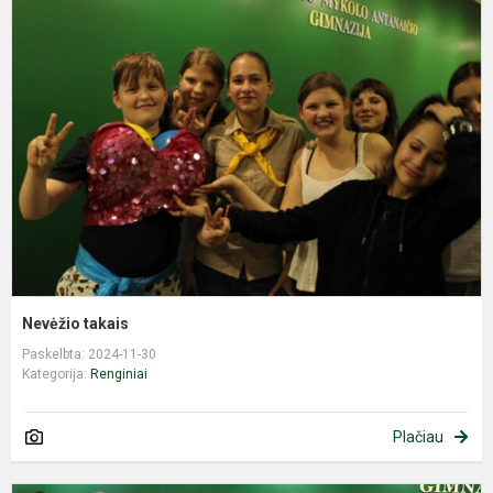
N
t
Nevėžio takais
Paskelbta: 2024-11-30
Kategorija:
Renginiai
Plačiau