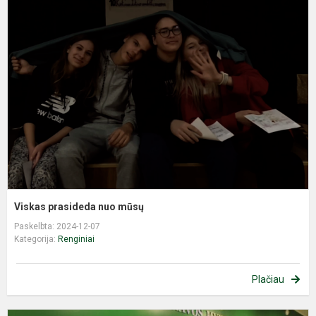
p
n
m
Viskas prasideda nuo mūsų
Paskelbta: 2024-12-07
Kategorija:
Renginiai
Plačiau