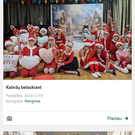
b
Kalėdų belaukiant
Paskelbta: 2024-12-18
Kategorija:
Renginiai
Plačiau
K