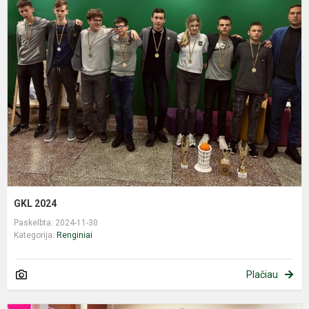
G
2
GKL 2024
Paskelbta: 2024-11-30
Kategorija:
Renginiai
Plačiau