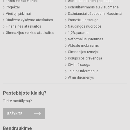
Lėšos veiklai viešinti
Asmens duomenų apsauga
Projektai
Konsultavimasis su visuomene
Viešieji pirkimai
Dažniausiai užduodami klausimai
Biudžeto vykdymo ataskaitos
Pranešėjų apsauga
Finansinės ataskaitos
Naudingos nuorodos
Gimnazijos veiklos ataskaitos
1,2% parama
Neformalus švietimas
Aktualu mokiniams
Gimnazijos rėmėjai
Korupcijos prevencija
Civilinė sauga
Teisinė informacija
Atviri duomenys
Pastebėjote klaidų?
Turite pasiūlymų?
RAŠYKITE
Bendraukime