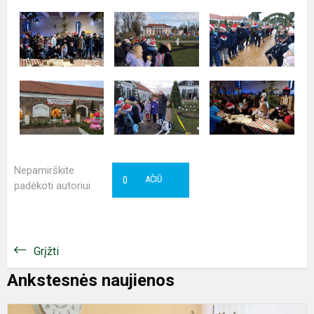
Nepamirškite
0
AČIŪ
padėkoti autoriui
Grįžti
Ankstesnės naujienos
B