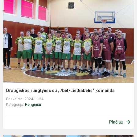
D
r
s
„
L
k
Draugiškos rungtynės su „7bet-Lietkabelis“ komanda
Paskelbta: 2024-11-24
Kategorija:
Renginiai
Plačiau