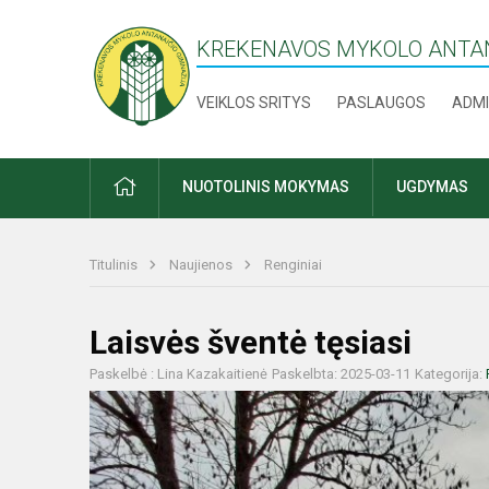
KREKENAVOS MYKOLO ANTAN
VEIKLOS SRITYS
PASLAUGOS
ADMI
PRADŽIA
NUOTOLINIS MOKYMAS
UGDYMAS
Titulinis
Naujienos
Renginiai
Laisvės šventė tęsiasi
Paskelbė : Lina Kazakaitienė
Paskelbta: 2025-03-11
Kategorija: