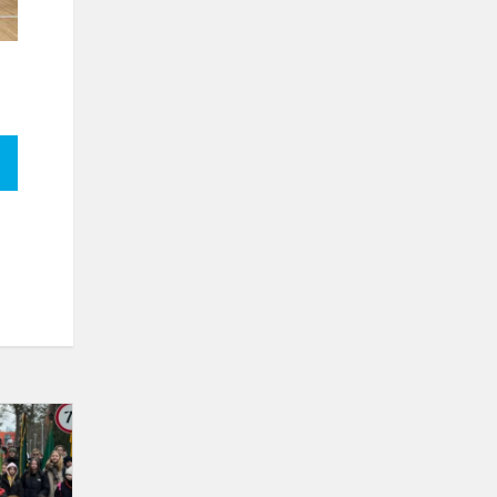
Pasaulio
skautų
judėjimo
įkūrėjo