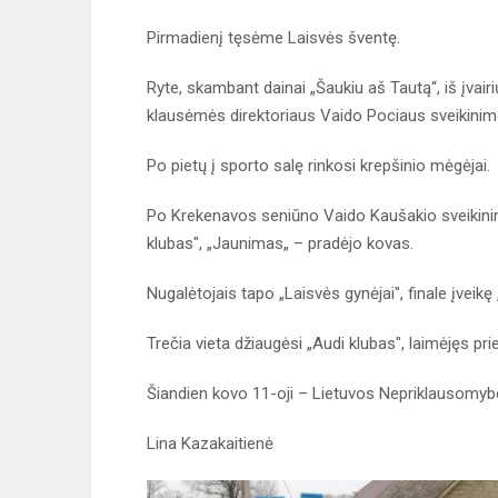
Pirmadienį tęsėme Laisvės šventę.
Ryte, skambant dainai „Šaukiu aš Tautą“, iš įvai
klausėmės direktoriaus Vaido Pociaus sveikini
Po pietų į sporto salę rinkosi krepšinio mėgėjai.
Po Krekenavos seniūno Vaido Kaušakio sveikinim
klubas", „Jaunimas„ – pradėjo kovas.
Nugalėtojais tapo „Laisvės gynėjai", finale įveik
Trečia vieta džiaugėsi „Audi klubas", laimėjęs p
Šiandien kovo 11-oji – Lietuvos Nepriklausomyb
Lina Kazakaitienė