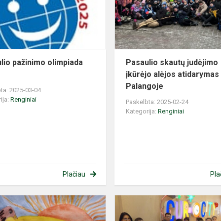
lio pažinimo olimpiada
Pasaulio skautų judėjimo
įkūrėjo alėjos atidarymas
Palangoje
ta: 2025-03-04
ija:
Renginiai
Paskelbta: 2025-02-24
Kategorija:
Renginiai
Plačiau
Pla
Lietuva
s
-