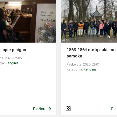
apie
pinigus
s apie pinigus
1863-1864 metų sukilimo
pamoka
ta: 2025-02-06
ija:
Renginiai
Paskelbta: 2025-02-01
Kategorija:
Renginiai
Plačiau
Pla