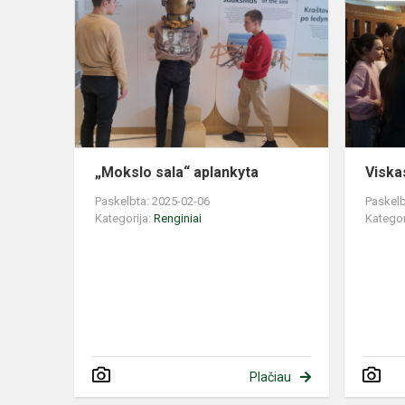
sala“
aplankyta
„Mokslo sala“ aplankyta
Viska
Paskelbta: 2025-02-06
Paskelb
Kategorija:
Renginiai
Kategor
Plačiau