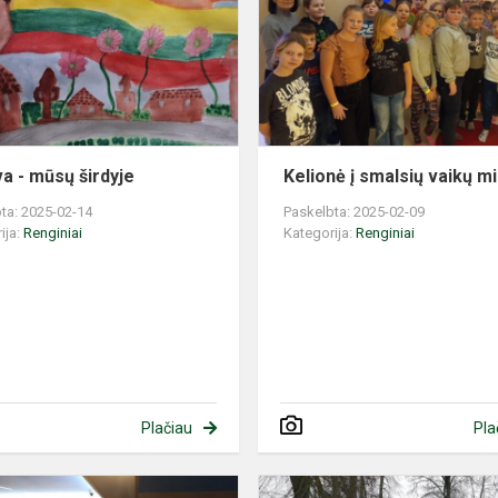
s
mūsų
širdyje
va - mūsų širdyje
Kelionė į smalsių vaikų m
ta: 2025-02-14
Paskelbta: 2025-02-09
ija:
Renginiai
Kategorija:
Renginiai
Plačiau
Pla
Viskas