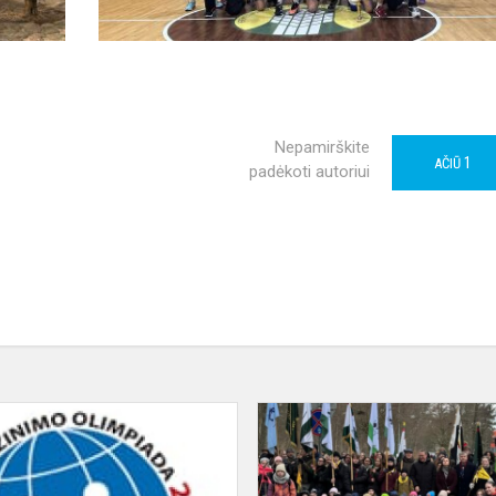
Nepamirškite
1
AČIŪ
padėkoti autoriui
Pasaulio
pažinimo
olimpiada
2025