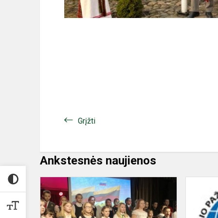
Grįžti
Ankstesnės naujienos
Laisvės
šventė