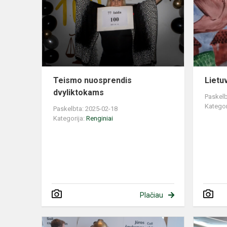
dvyliktokam
Teismo nuosprendis
Lietu
dvyliktokams
Paskelb
Kategor
Paskelbta: 2025-02-18
Kategorija:
Renginiai
Plačiau
„Mokslo