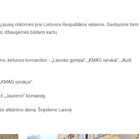
rių pusių rinkomės prie Lietuvos Respublikos vėliavos. Giedojome him
mo, džiaugėmės būdami kartu.
o, keturios komandos - „Laisvės gynėjai", „KMAG vyrukai", „Audi
ę „KMAG vyrukus".
rieš „Jaunimo" komandą.
ės atkūrimo diena. Švęskime Laisvę.