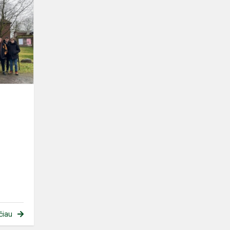
1864
metų
sukilimo
pamoka
čiau