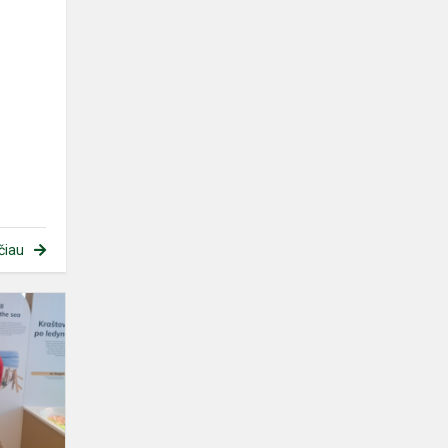
čiau
„Mokslo
sala“
aplankyta