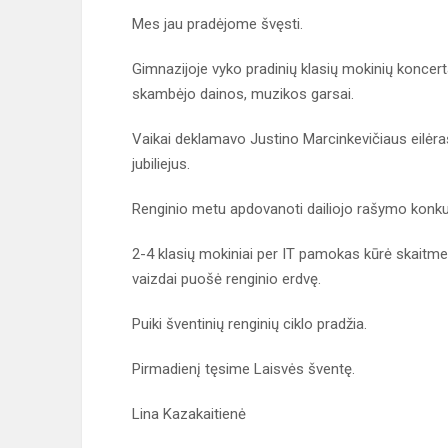
Mes jau pradėjome švęsti.
Gimnazijoje vyko pradinių klasių mokinių koncer
skambėjo dainos, muzikos garsai.
Vaikai deklamavo Justino Marcinkevičiaus eilėr
jubiliejus.
Renginio metu apdovanoti dailiojo rašymo konkur
2-4 klasių mokiniai per IT pamokas kūrė skaitme
vaizdai puošė renginio erdvę.
Puiki šventinių renginių ciklo pradžia.
Pirmadienį tęsime Laisvės šventę.
Lina Kazakaitienė