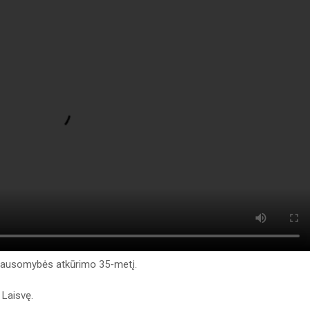
iklausomybės atkūrimo 35-metį.
i Laisvę.