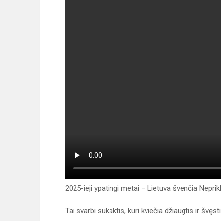
2025-ieji ypatingi metai – Lietuva švenčia Nepr
Tai svarbi sukaktis, kuri kviečia džiaugtis ir švęst