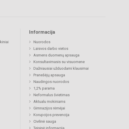
Informacija
kiniai
Nuorodos
Laisvos darbo vietos
Asmens duomenų apsauga
Konsultavimasis su visuomene
Dažniausiai užduodami klausimai
Pranešėjų apsauga
Naudingos nuorodos
1,2% parama
Neformalus švietimas
Aktualu mokiniams
Gimnazijos rėmėjai
Korupcijos prevencija
Civilinė sauga
Teisinė informacija