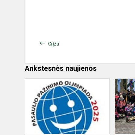
Grįžti
Ankstesnės naujienos
Pasaulio
pažinimo
olimpiada
2025