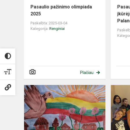
Pasaulio pažinimo olimpiada
Pasau
2025
įkūrė
Palan
Paskelbta: 2025-03-04
Kategorija:
Renginiai
Paskelb
Kategor
Plačiau
Lietuva
-
mūsų
širdyje