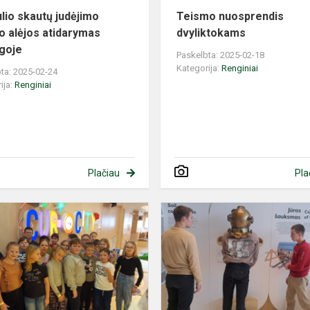
lio skautų judėjimo
Teismo nuosprendis
jo alėjos atidarymas
dvyliktokams
goje
Paskelbta: 2025-02-18
Kategorija:
Renginiai
ta: 2025-02-24
ija:
Renginiai
Plačiau
Pla
Kelionė
į
smalsių
vaikų
miestą