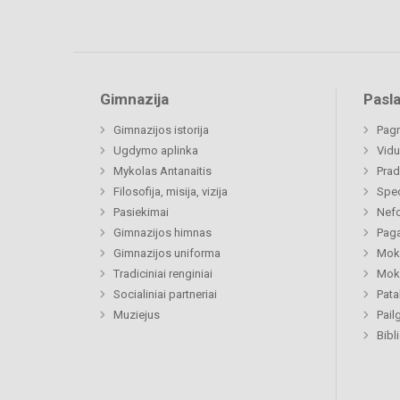
Gimnazija
Pasl
Gimnazijos istorija
Pagr
Ugdymo aplinka
Vidu
Mykolas Antanaitis
Prad
Filosofija, misija, vizija
Spe
Pasiekimai
Nefo
Gimnazijos himnas
Paga
Gimnazijos uniforma
Moki
Tradiciniai renginiai
Moki
Socialiniai partneriai
Pat
Muziejus
Pail
Bibl