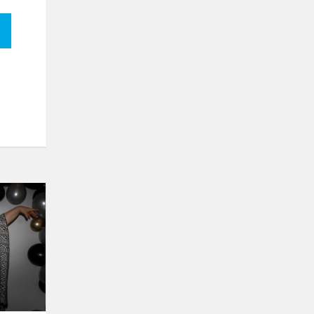
Teismo
nuosprendis
dvyliktokams