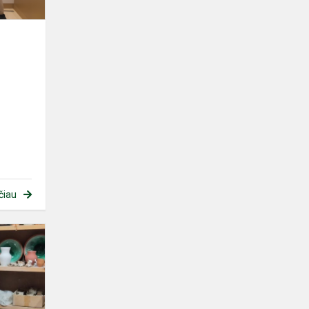
čiau
Viešnagė
Upytės
tradicinių
amatų
centre