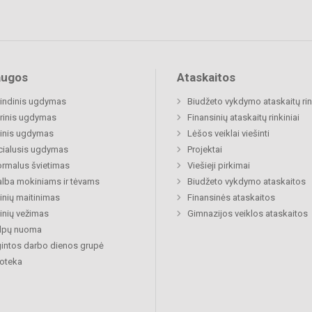
augos
Ataskaitos
indinis ugdymas
Biudžeto vykdymo ataskaitų rin
rinis ugdymas
Finansinių ataskaitų rinkiniai
inis ugdymas
Lėšos veiklai viešinti
cialusis ugdymas
Projektai
rmalus švietimas
Viešieji pirkimai
lba mokiniams ir tėvams
Biudžeto vykdymo ataskaitos
nių maitinimas
Finansinės ataskaitos
nių vežimas
Gimnazijos veiklos ataskaitos
alpų nuoma
gintos darbo dienos grupė
ioteka