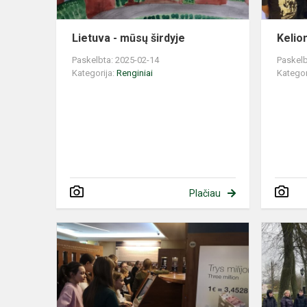
Lietuva - mūsų širdyje
Kelio
Paskelbta: 2025-02-14
Paskelb
Kategorija:
Renginiai
Kategor
Plačiau
Viskas
apie
pinigus