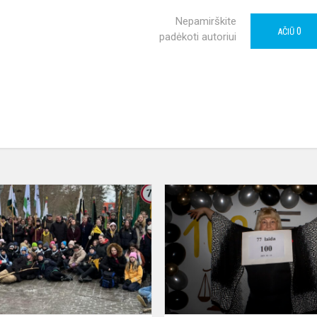
Nepamirškite
0
AČIŪ
padėkoti autoriui
Pasaulio
skautų
judėjimo
įkūrėjo
alėjos
atidarymas
Palangoj...