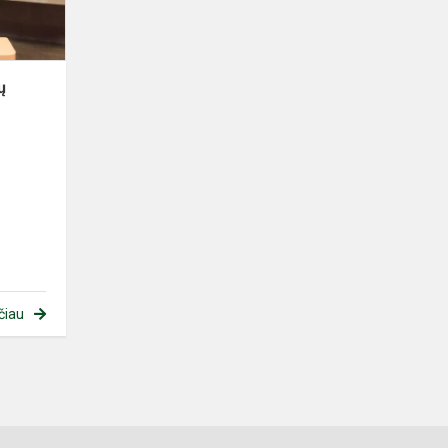
ų
čiau