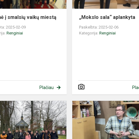
nė į smalsių vaikų miestą
„Mokslo sala“ aplankyta
ta: 2025-02-09
Paskelbta: 2025-02-06
ija:
Renginiai
Kategorija:
Renginiai
Plačiau
Pla
1863-
1864
metų
sukilimo
pamoka