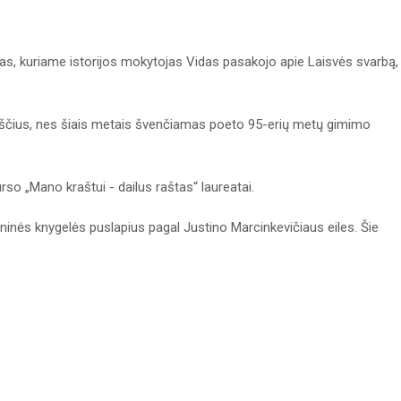
tas, kuriame istorijos mokytojas Vidas pasakojo apie Laisvės svarbą,
aščius, nes šiais metais švenčiamas poeto 95-erių metų gimimo
so „Mano kraštui - dailus raštas“ laureatai.
ninės knygelės puslapius pagal Justino Marcinkevičiaus eiles. Šie