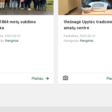
1864 metų sukilimo
Viešnagė Upytės tradicini
ka
amatų centre
ta: 2025-02-01
Paskelbta: 2025-02-01
ija:
Renginiai
Kategorija:
Renginiai
Plačiau
Pla