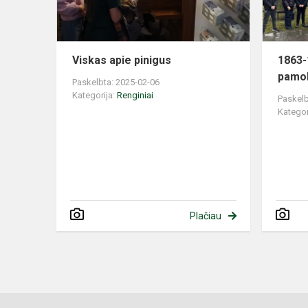
Viskas apie pinigus
1863-
pamo
Paskelbta: 2025-02-06
Kategorija:
Renginiai
Paskelb
Kategor
Plačiau