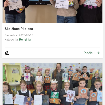
Skaičiaus PI diena
Paskelbta: 2025-03-15
Kategorija:
Renginiai
Plačiau
,
m
b
n