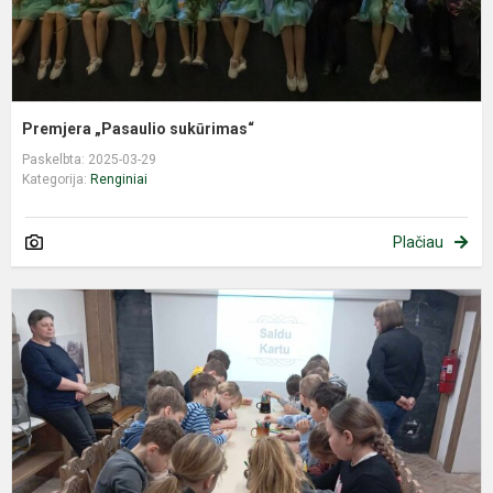
Premjera „Pasaulio sukūrimas“
Paskelbta: 2025-03-29
Kategorija:
Renginiai
Plačiau
„
k