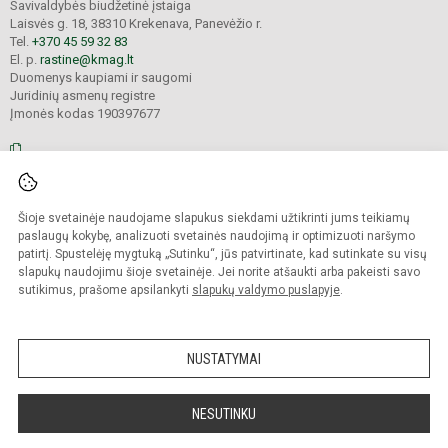
Savivaldybės biudžetinė įstaiga
Laisvės g. 18, 38310 Krekenava, Panevėžio r.
Tel.
+370 45 59 32 83
El. p.
rastine@kmag.lt
Duomenys kaupiami ir saugomi
Juridinių asmenų registre
Įmonės kodas 190397677
© 2026. Panevėžio r. Krekenavos Mykolo Antanaičio gimnazija. Visos teisės
Šioje svetainėje naudojame slapukus siekdami užtikrinti jums teikiamų
saugomos.
Kopijuoti turinį be raštiško gimnazijos sutikimo griežtai draudžiama.
paslaugų kokybę, analizuoti svetainės naudojimą ir optimizuoti naršymo
patirtį. Spustelėję mygtuką „Sutinku“, jūs patvirtinate, kad sutinkate su visų
Prieinamumo paraiška
Slapukų valdymas
slapukų naudojimu šioje svetainėje. Jei norite atšaukti arba pakeisti savo
sutikimus, prašome apsilankyti
slapukų valdymo puslapyje
.
Sumanus būdas atnaujinti
mokyklos interneto
svetainę
NUSTATYMAI
NESUTINKU