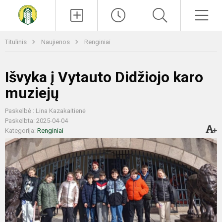
Paieška
Men
Titulinis
Naujienos
Renginiai
Išvyka į Vytauto Didžiojo karo
muziejų
Paskelbė : Lina Kazakaitienė
Paskelbta: 2025-04-04
Kategorija:
Renginiai