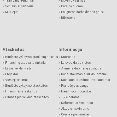
Tradiciniai renginiai
Mokinių vežimas
Socialiniai partneriai
Patalpų nuoma
Muziejus
Pailgintos darbo dienos grupė
Biblioteka
Ataskaitos
Informacija
Biudžeto vykdymo ataskaitų rinkiniai
Nuorodos
Finansinių ataskaitų rinkiniai
Laisvos darbo vietos
Lėšos veiklai viešinti
Asmens duomenų apsauga
Projektai
Konsultavimasis su visuomene
Viešieji pirkimai
Dažniausiai užduodami klausimai
Biudžeto vykdymo ataskaitos
Pranešėjų apsauga
Finansinės ataskaitos
Naudingos nuorodos
Gimnazijos veiklos ataskaitos
1,2% parama
Neformalus švietimas
Aktualu mokiniams
Gimnazijos rėmėjai