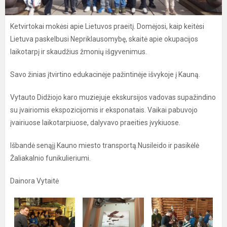
Ketvirtokai mokėsi apie Lietuvos praeitį. Domėjosi, kaip keitėsi
Lietuva paskelbusi Nepriklausomybę, skaitė apie okupacijos
laikotarpį ir skaudžius žmonių išgyvenimus.
Savo žinias įtvirtino edukacinėje pažintinėje išvykoje į Kauną.
Vytauto Didžiojo karo muziejuje ekskursijos vadovas supažindino
su įvairiomis ekspozicijomis ir eksponatais. Vaikai pabuvojo
įvairiuose laikotarpiuose, dalyvavo praeities įvykiuose.
Išbandė senąjį Kauno miesto transportą.Nusileido ir pasikėlė
Žaliakalnio funikulieriumi.
Dainora Vytaitė