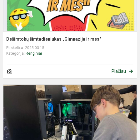
Dešimtokų šimtadieniukas „Gimnazija ir mes"
Paskelbta: 2025-03-15
Kategorija:
Renginiai
Plačiau
M
M