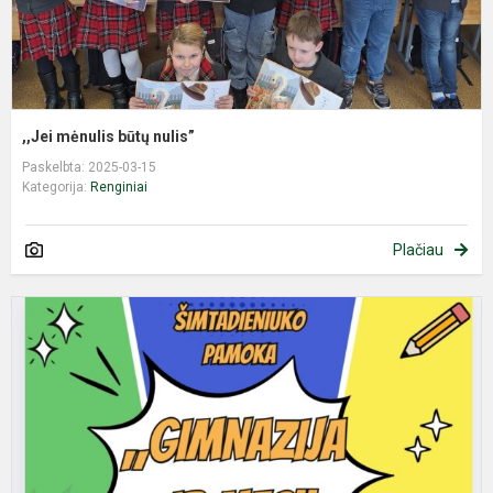
,,Jei mėnulis būtų nulis”
Paskelbta: 2025-03-15
Kategorija:
Renginiai
Plačiau
D
š
ir
m