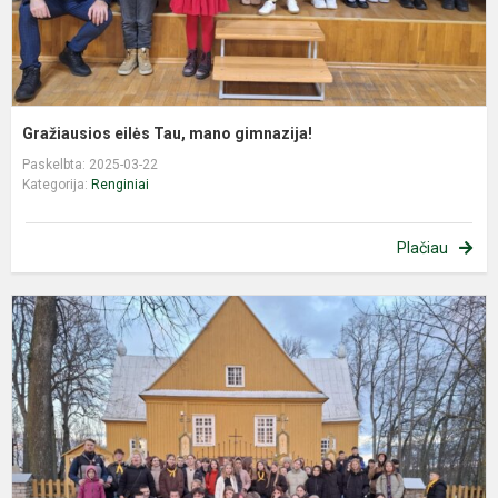
Gražiausios eilės Tau, mano gimnazija!
Paskelbta: 2025-03-22
Kategorija:
Renginiai
Plačiau
S
s
S