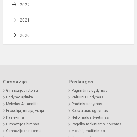
2022
2021
2020
Gimnazija
Paslaugos
Gimnazijos istorija
Pagrindinis ugdymas
Ugdymo aplinka
Vidurinis ugdymas
Mykolas Antanaitis
Pradinis ugdymas
Filosofija, misija, vizija
Specialusis ugdymas
Pasiekimai
Neformalus švietimas
Gimnazijos himnas
Pagalba mokiniams ir tėvams
Gimnazijos uniforma
Mokinių maitinimas