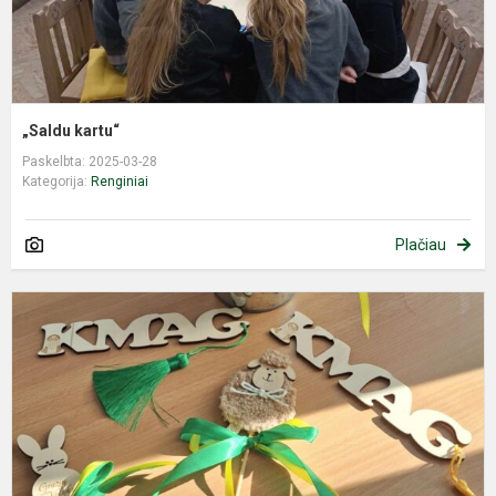
„Saldu kartu“
Paskelbta: 2025-03-28
Kategorija:
Renginiai
Plačiau
G
-
1