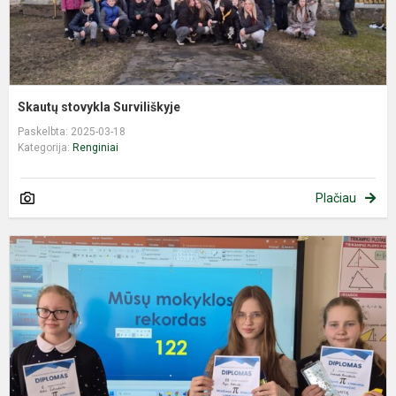
Skautų stovykla Surviliškyje
Paskelbta: 2025-03-18
Kategorija:
Renginiai
Plačiau
S
P
d