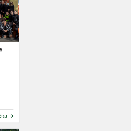
2025
25
čiau