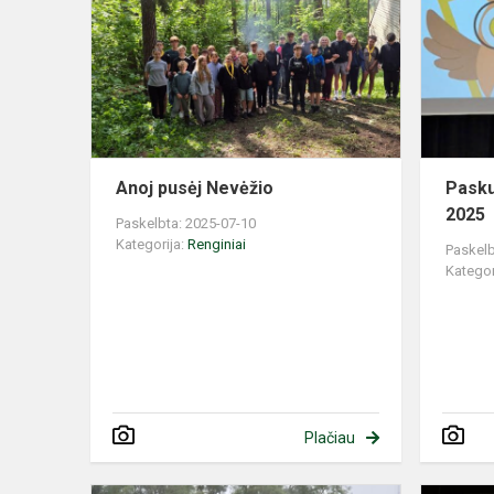
Nevėžio
Anoj pusėj Nevėžio
Pasku
2025
Paskelbta: 2025-07-10
Kategorija:
Renginiai
Paskelb
Kategor
Plačiau