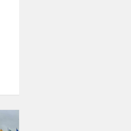
Istorijos
pamoka
kitaip!