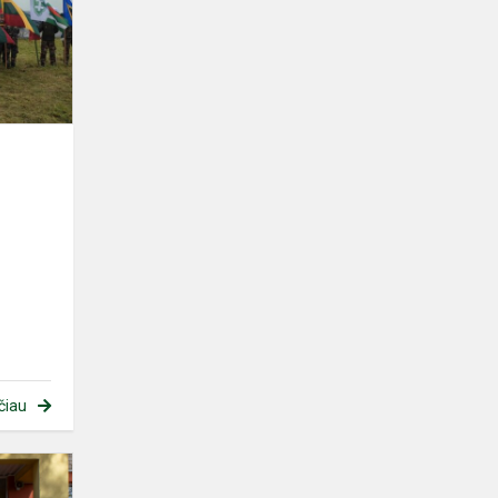
čiau
Paskutinis
skambutis