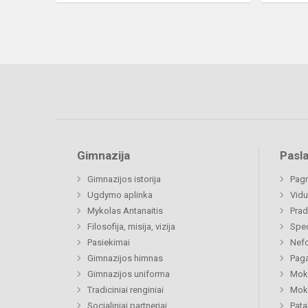
Gimnazija
Pasl
Gimnazijos istorija
Pagr
Ugdymo aplinka
Vidu
Mykolas Antanaitis
Prad
Filosofija, misija, vizija
Spe
Pasiekimai
Nefo
Gimnazijos himnas
Paga
Gimnazijos uniforma
Moki
Tradiciniai renginiai
Moki
Socialiniai partneriai
Pat