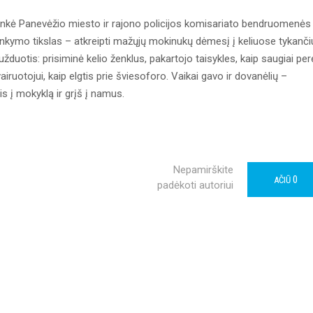
nkė Panevėžio miesto ir rajono policijos komisariato bendruomenės
ankymo tikslas – atkreipti mažųjų mokinukų dėmesį į keliuose tykanči
užduotis: prisiminė kelio ženklus, pakartojo taisykles, kaip saugiai pere
iruotojui, kaip elgtis prie šviesoforo. Vaikai gavo ir dovanėlių –
is į mokyklą ir grįš į namus.
Nepamirškite
0
AČIŪ
padėkoti autoriui