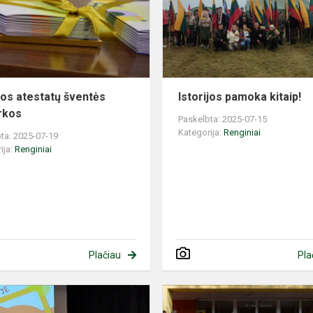
akimirkos
os atestatų šventės
Istorijos pamoka kitaip!
rkos
Paskelbta: 2025-07-15
Kategorija:
Renginiai
ta: 2025-07-19
ija:
Renginiai
Plačiau
Pla
Paskutinė
diena