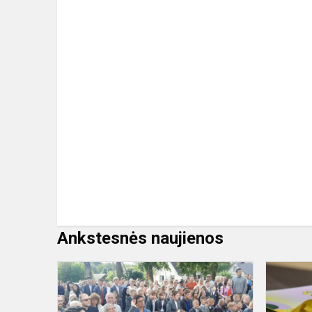
Ankstesnės naujienos
Mokslo
ir
žinių