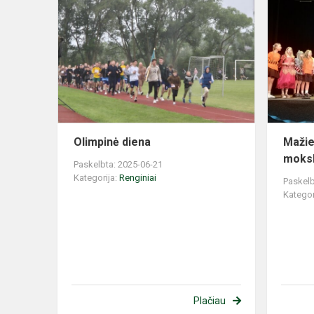
Olimpinė
diena
Olimpinė diena
Mažie
moks
Paskelbta: 2025-06-21
Kategorija:
Renginiai
Paskelb
Kategor
Plačiau