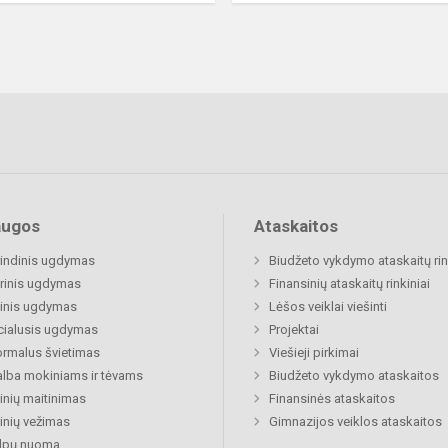
augos
Ataskaitos
indinis ugdymas
Biudžeto vykdymo ataskaitų rin
rinis ugdymas
Finansinių ataskaitų rinkiniai
inis ugdymas
Lėšos veiklai viešinti
cialusis ugdymas
Projektai
rmalus švietimas
Viešieji pirkimai
lba mokiniams ir tėvams
Biudžeto vykdymo ataskaitos
nių maitinimas
Finansinės ataskaitos
nių vežimas
Gimnazijos veiklos ataskaitos
alpų nuoma