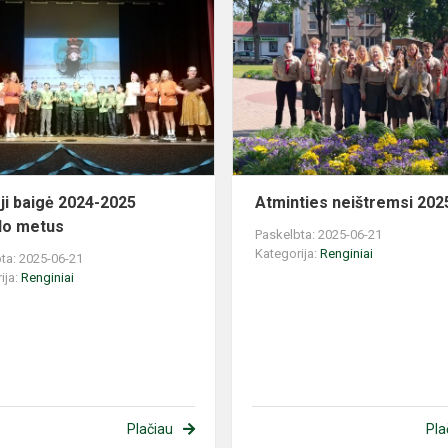
Mažieji
baigė
2024-
2025
mokslo
metus
ji baigė 2024-2025
Atminties neištremsi 202
lo metus
Paskelbta: 2025-06-21
Kategorija:
Renginiai
ta: 2025-06-21
ija:
Renginiai
Plačiau
Pla