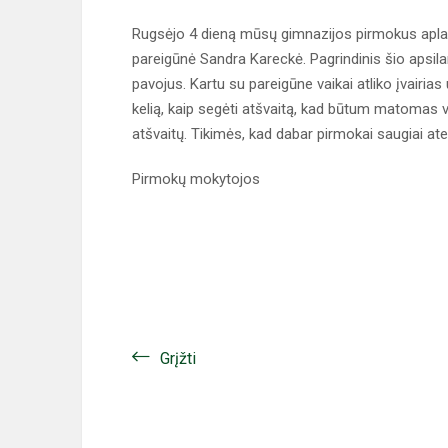
Rugsėjo 4 dieną mūsų gimnazijos pirmokus apla
pareigūnė Sandra Kareckė. Pagrindinis šio apsil
pavojus. Kartu su pareigūne vaikai atliko įvairias 
kelią, kaip segėti atšvaitą, kad būtum matomas va
atšvaitų. Tikimės, kad dabar pirmokai saugiai ate
Pirmokų mokytojos
Grįžti