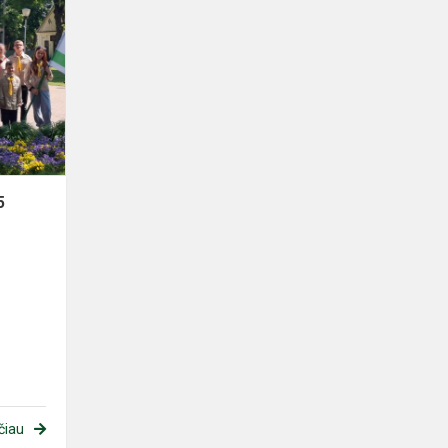
Atminties
neištremsi
2025
5
čiau