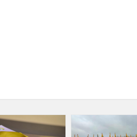
Brandos
atestatų
šventės