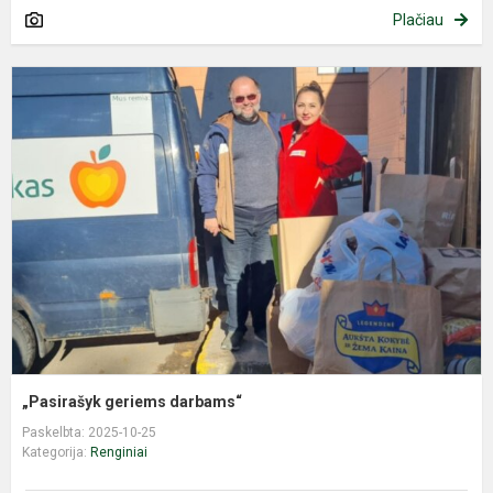
Plačiau
„
g
d
„Pasirašyk geriems darbams“
Paskelbta: 2025-10-25
Kategorija:
Renginiai