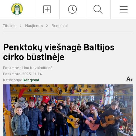
Paieška
Men
Titulinis
Naujienos
Renginiai
Penktokų viešnagė Baltijos
cirko būstinėje
Paskelbė : Lina Kazakaitienė
Paskelbta: 2025-11-14
Kategorija:
Renginiai