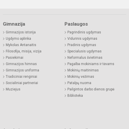
Gimnazija
Paslaugos
Gimnazijos istorija
Pagrindinis ugdymas
Ugdymo aplinka
Vidurinis ugdymas
Mykolas Antanaitis
Pradinis ugdymas
Filosofija, misija, vizija
Specialusis ugdymas
Pasiekimai
Neformalus švietimas
Gimnazijos himnas
Pagalba mokiniams ir tėvams
Gimnazijos uniforma
Mokinių maitinimas
Tradiciniai renginiai
Mokinių vežimas
Socialiniai partneriai
Patalpų nuoma
Muziejus
Pailgintos darbo dienos grupė
Biblioteka