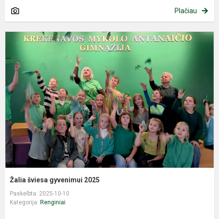
Plačiau
Ž
š
g
2
Žalia šviesa gyvenimui 2025
Paskelbta: 2025-10-10
Kategorija:
Renginiai