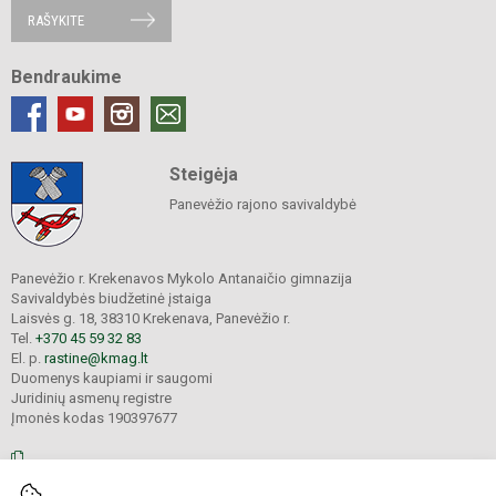
RAŠYKITE
Bendraukime
Steigėja
Panevėžio rajono savivaldybė
Panevėžio r. Krekenavos Mykolo Antanaičio gimnazija
Savivaldybės biudžetinė įstaiga
Laisvės g. 18, 38310 Krekenava, Panevėžio r.
Tel.
+370 45 59 32 83
El. p.
rastine@kmag.lt
Duomenys kaupiami ir saugomi
Juridinių asmenų registre
Įmonės kodas 190397677