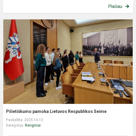
Plačiau
P
p
L
R
S
Pilietiškumo pamoka Lietuvos Respublikos Seime
Paskelbta: 2025-10-10
Kategorija:
Renginiai