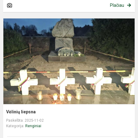
Plačiau
V
l
Vėlinių liepsna
Paskelbta: 2025-11-02
Kategorija:
Renginiai