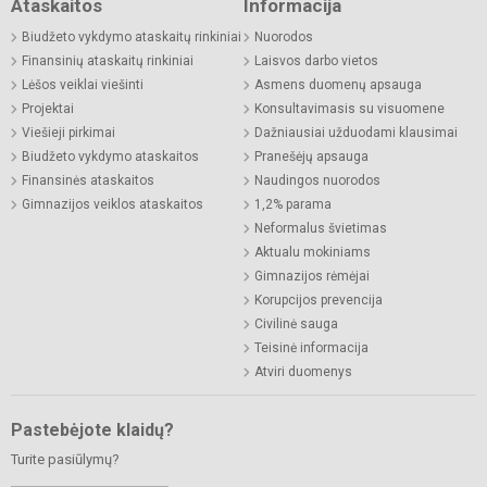
Ataskaitos
Informacija
Biudžeto vykdymo ataskaitų rinkiniai
Nuorodos
Finansinių ataskaitų rinkiniai
Laisvos darbo vietos
Lėšos veiklai viešinti
Asmens duomenų apsauga
Projektai
Konsultavimasis su visuomene
Viešieji pirkimai
Dažniausiai užduodami klausimai
Biudžeto vykdymo ataskaitos
Pranešėjų apsauga
Finansinės ataskaitos
Naudingos nuorodos
Gimnazijos veiklos ataskaitos
1,2% parama
Neformalus švietimas
Aktualu mokiniams
Gimnazijos rėmėjai
Korupcijos prevencija
Civilinė sauga
Teisinė informacija
Atviri duomenys
Pastebėjote klaidų?
Turite pasiūlymų?