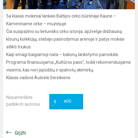
5a klasės mokiniai lankėsi Baltijos cirko būstinėje Kaune –
Kameriniame cirke – muziejuje.
Čia susipažino su lietuviško cirko istorija, apžvelgė didžiausią
klounų kolekciją, stebėjo pasirodymus arenoje ir patys mokėsi
atlikti triukus.
Kaip smagi baigiamoji nata – balionų lankstymo pamokėlė.
Programa finansuojama „Kultūros paso“, todėl rekomenduojame
visiems, kas nori įspūdžių ir spalvotų akimirkų.
Klasės vadovė Aušrelė Sereikienė
Nepamirškite
0
AČIŪ
padėkoti autoriui
Grįžti