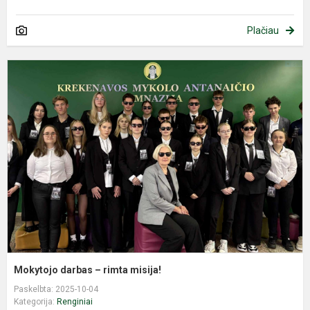
Plačiau
M
d
–
r
m
Mokytojo darbas – rimta misija!
Paskelbta: 2025-10-04
Kategorija:
Renginiai