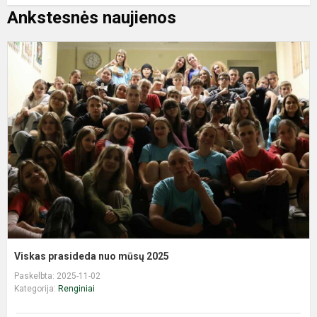
Ankstesnės naujienos
V
p
n
m
2
Viskas prasideda nuo mūsų 2025
Paskelbta: 2025-11-02
Kategorija:
Renginiai