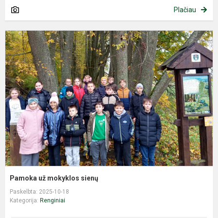
Plačiau
P
u
m
s
Pamoka už mokyklos sienų
Paskelbta: 2025-10-18
Kategorija:
Renginiai