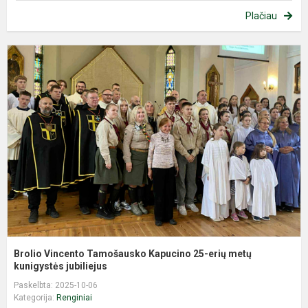
Plačiau
B
V
T
K
2
e
m
k
Brolio Vincento Tamošausko Kapucino 25-erių metų
kunigystės jubiliejus
Paskelbta: 2025-10-06
Kategorija:
Renginiai