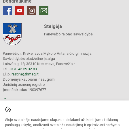
Bendraukime
Steigėja
Panevėžio rajono savivaldybė
Panevėžio r. Krekenavos Mykolo Antanaičio gimnazija
Savivaldybės biudžetinė įstaiga
Laisvės g. 18, 38310 Krekenava, Panevėžio r.
Tel.
+370 45 59 32 83
El. p.
rastine@kmag.lt
Duomenys kaupiami ir saugomi
Juridinių asmenų registre
Įmonės kodas 190397677
© 2026. Panevėžio r. Krekenavos Mykolo Antanaičio gimnazija. Visos teisės
Šioje svetainėje naudojame slapukus siekdami užtikrinti jums teikiamų
saugomos.
Kopijuoti turinį be raštiško gimnazijos sutikimo griežtai draudžiama.
paslaugų kokybę, analizuoti svetainės naudojimą ir optimizuoti naršymo