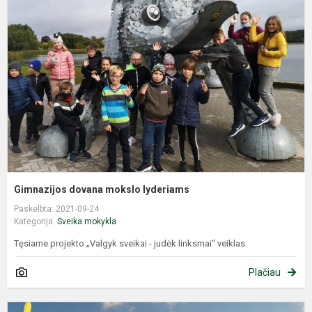
d
m
l
Gimnazijos dovana mokslo lyderiams
Paskelbta: 2021-09-24
Kategorija:
Sveika mokykla
Tęsiame projekto „Valgyk sveikai - judėk linksmai“ veiklas.
Plačiau
S