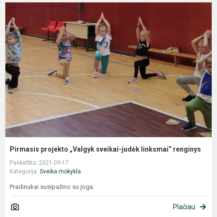
P
p
„
s
j
l
r
Pirmasis projekto „Valgyk sveikai-judėk linksmai“ renginys
Paskelbta: 2021-09-17
Kategorija:
Sveika mokykla
Pradinukai susipažino su joga.
Plačiau