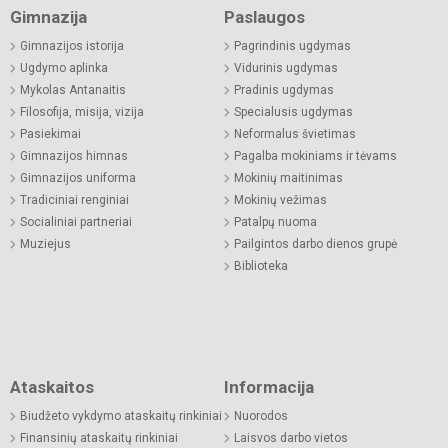
Gimnazija
Paslaugos
Gimnazijos istorija
Pagrindinis ugdymas
Ugdymo aplinka
Vidurinis ugdymas
Mykolas Antanaitis
Pradinis ugdymas
Filosofija, misija, vizija
Specialusis ugdymas
Pasiekimai
Neformalus švietimas
Gimnazijos himnas
Pagalba mokiniams ir tėvams
Gimnazijos uniforma
Mokinių maitinimas
Tradiciniai renginiai
Mokinių vežimas
Socialiniai partneriai
Patalpų nuoma
Muziejus
Pailgintos darbo dienos grupė
Biblioteka
Ataskaitos
Informacija
Biudžeto vykdymo ataskaitų rinkiniai
Nuorodos
Finansinių ataskaitų rinkiniai
Laisvos darbo vietos