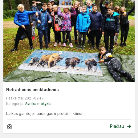
p
Netradicinis penktadienis
Paskelbta: 2021-09-17
Kategorija:
Sveika mokykla
Laikas gamtoje naudingas ir protui, ir kūnui.
Plačiau