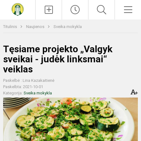
Paieška
Men
Titulinis
Naujienos
Sveika mokykla
Tęsiame projekto „Valgyk
sveikai - judėk linksmai“
veiklas
Paskelbė : Lina Kazakaitienė
Paskelbta: 2021-10-01
Kategorija:
Sveika mokykla