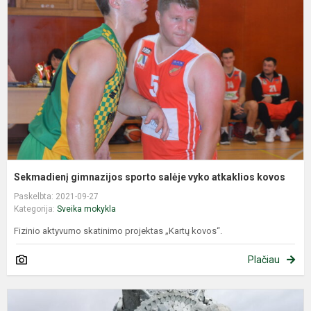
s
s
v
a
k
Sekmadienį gimnazijos sporto salėje vyko atkaklios kovos
Paskelbta: 2021-09-27
Kategorija:
Sveika mokykla
Fizinio aktyvumo skatinimo projektas „Kartų kovos“.
Plačiau
G