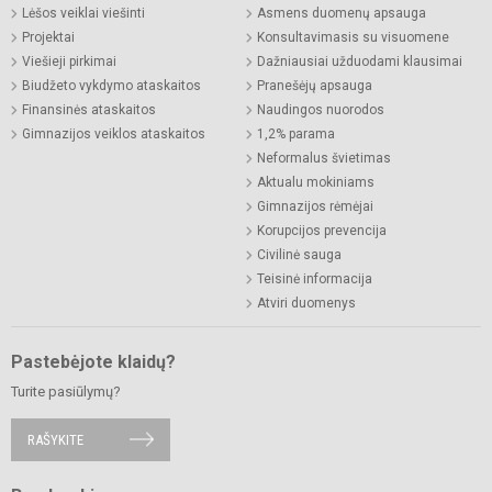
Lėšos veiklai viešinti
Asmens duomenų apsauga
Projektai
Konsultavimasis su visuomene
Viešieji pirkimai
Dažniausiai užduodami klausimai
Biudžeto vykdymo ataskaitos
Pranešėjų apsauga
Finansinės ataskaitos
Naudingos nuorodos
Gimnazijos veiklos ataskaitos
1,2% parama
Neformalus švietimas
Aktualu mokiniams
Gimnazijos rėmėjai
Korupcijos prevencija
Civilinė sauga
Teisinė informacija
Atviri duomenys
Pastebėjote klaidų?
Turite pasiūlymų?
RAŠYKITE