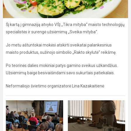
Šį kartą į gimnaziją atvyko VŠĮ „Tikra mityba“ maisto technologijų
specialistės ir surengė užsiėmimą „Sveika mityba“.
Jo metu aštuntokai mokėsi atskirti sveikatai palankesnius
maisto produktus, sužinojo simbolio „Rakto skylutė“ reikšmę.
Po teorinės dalies mokiniai patys gamino sveikus užkandžius.
Užsiėmimą baigė besivaišindami savo sukurtais patiekalais.
Neformaliojo švietimo organizatorė Lina Kazakaitienė