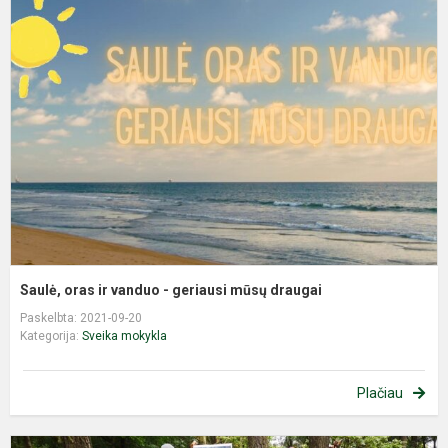
o
ir
v
-
g
m
d
Saulė, oras ir vanduo - geriausi mūsų draugai
Paskelbta: 2021-09-20
Kategorija:
Sveika mokykla
Plačiau
N