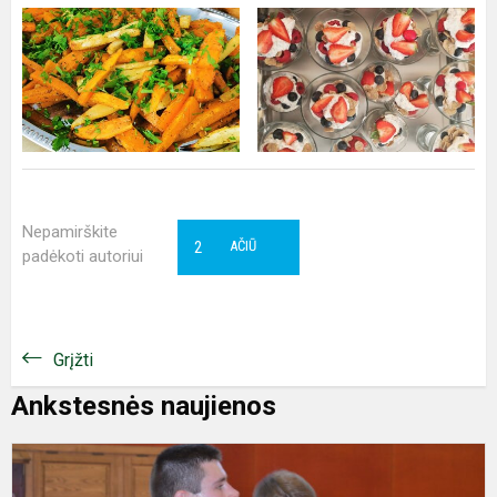
Nepamirškite
2
AČIŪ
padėkoti autoriui
Grįžti
Ankstesnės naujienos
S
g