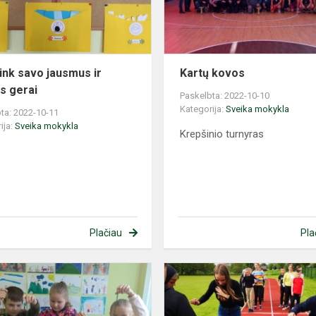
gerai
s
ink savo jausmus ir
Kartų kovos
is gerai
Paskelbta: 2022-10-10
Kategorija:
Sveika mokykla
ta: 2022-10-11
ija:
Sveika mokykla
Krepšinio turnyras
Plačiau
Pla
Sveikatos
idėjų
skrynelė