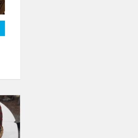
Pasaulinė
obuolio
diena