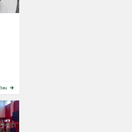
čiau
Kartų
kovos