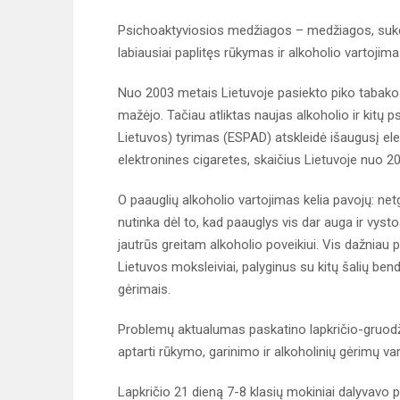
Psichoaktyviosios medžiagos – medžiagos, sukeli
labiausiai paplitęs rūkymas ir alkoholio vartojima
Nuo 2003 metais Lietuvoje pasiekto piko tabako r
mažėjo. Tačiau atliktas naujas alkoholio ir kitų
Lietuvos) tyrimas (ESPAD) atskleidė išaugusį ele
elektronines cigaretes, skaičius Lietuvoje nuo 20
O paauglių alkoholio vartojimas kelia pavojų: netgi
nutinka dėl to, kad paauglys vis dar auga ir vystos
jautrūs greitam alkoholio poveikiui. Vis dažniau 
Lietuvos moksleiviai, palyginus su kitų šalių bend
gėrimais.
Problemų aktualumas paskatino lapkričio-gruod
aptarti rūkymo, garinimo ir alkoholinių gėrimų v
Lapkričio 21 dieną 7-8 klasių mokiniai dalyvavo 