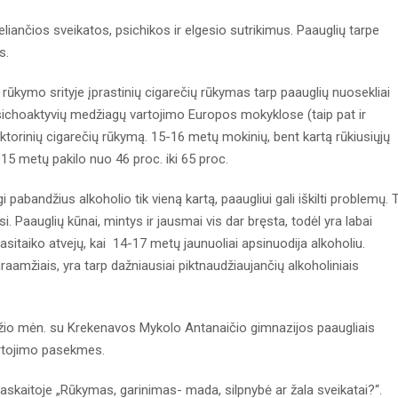
ančios sveikatos, psichikos ir elgesio sutrikimus. Paauglių tarpe
s.
ūkymo srityje įprastinių cigarečių rūkymas tarp paauglių nuosekliai
 psichoaktyvių medžiagų vartojimo Europos mokyklose (taip pat ir
ktorinių cigarečių rūkymą. 15-16 metų mokinių, bent kartą rūkiusiųjų
15 metų pakilo nuo 46 proc. iki 65 proc.
 pabandžius alkoholio tik vieną kartą, paaugliui gali iškilti problemų. T
i. Paauglių kūnai, mintys ir jausmai vis dar bręsta, todėl yra labai
pasitaiko atvejų, kai 14-17 metų jaunuoliai apsinuodija alkoholiu.
raamžiais, yra tarp dažniausiai piktnaudžiaujančių alkoholiniais
žio mėn. su Krekenavos Mykolo Antanaičio gimnazijos paaugliais
artojimo pasekmes.
paskaitoje „Rūkymas, garinimas- mada, silpnybė ar žala sveikatai?“.