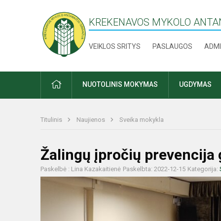
KREKENAVOS MYKOLO ANTAN
VEIKLOS SRITYS
PASLAUGOS
ADMI
PRADŽIA
NUOTOLINIS MOKYMAS
UGDYMAS
Titulinis
Naujienos
Sveika mokykla
Žalingų įpročių prevencija
Paskelbė : Lina Kazakaitienė
Paskelbta: 2022-12-15
Kategorija: