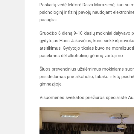
Paskaitą vedė lektorė Daiva Marazienė, kuri su m
psichologinį ir fizinį pavojų naudojant elektronine
paaugliai.
Gruodžio 6 dieną 9-10 klasių mokiniai dalyvavo 
gydytojas Haris Jakavičius, kuris siekė išprovo
atsitikimus. Gydytojo tikslas buvo ne moralizuot
pasekmes dėl alkoholinių gėrimų vartojimo.
Šiuos prevencinius užsiėmimus mokiniams suorg
prisidėdamas prie alkoholio, tabako ir kitų psi
gimnazijoje.
Visuomenės sveikatos priežiūros specialistė Au