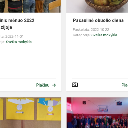
inis mėnuo 2022
Pasaulinė obuolio diena
zijoje
Paskelbta: 2022-10-22
Kategorija:
Sveika mokykla
ta: 2022-11-01
ija:
Sveika mokykla
Plačiau
Pla
Atpažink
savo
jausmus
ir
jauskis