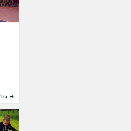
čiau
Judėkime
sveikai
drauge