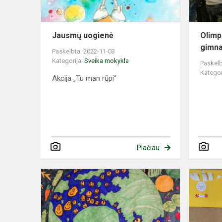
Jausmų uogienė
Olimp
gimna
Paskelbta: 2022-11-03
Kategorija:
Sveika mokykla
Paskelb
Kategor
Akcija „Tu man rūpi“
Plačiau
Tvaresnė
ir
sveikesnė
mityba
-