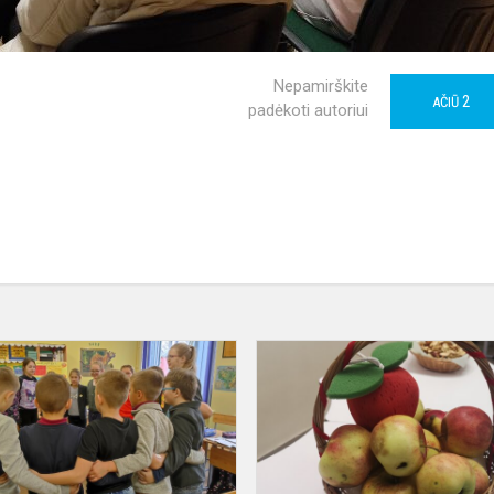
Nepamirškite
2
AČIŪ
padėkoti autoriui
Olimpinis
mėnuo
2022
gimnazijoje