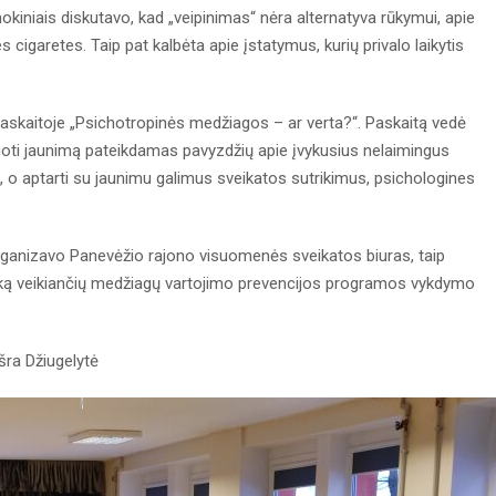
okiniais diskutavo, kad „veipinimas“ nėra alternatyva rūkymui, apie
s cigaretes. Taip pat kalbėta apie įstatymus, kurių privalo laikytis
paskaitoje „Psichotropinės medžiagos – ar verta?“. Paskaitą vedė
kuoti jaunimą pateikdamas pavyzdžių apie įvykusius nelaimingus
i, o aptarti su jaunimu galimus sveikatos sutrikimus, psichologines
anizavo Panevėžio rajono visuomenės sveikatos biuras, taip
chiką veikiančių medžiagų vartojimo prevencijos programos vykdymo
šra Džiugelytė