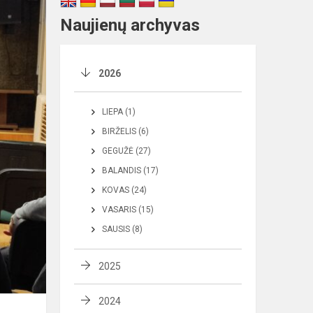
Naujienų archyvas
2026
LIEPA (1)
BIRŽELIS (6)
GEGUŽĖ (27)
BALANDIS (17)
KOVAS (24)
VASARIS (15)
SAUSIS (8)
2025
2024