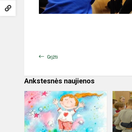
Grįžti
Ankstesnės naujienos
Jausmų
uogienė