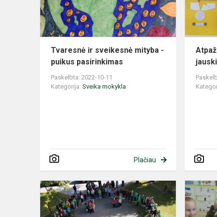
puikus
pasirinkima
Tvaresnė ir sveikesnė mityba -
Atpaž
puikus pasirinkimas
jausk
Paskelbta: 2022-10-11
Paskelb
Kategorija:
Sveika mokykla
Kategor
Plačiau
“Sveikas
žmogus
-