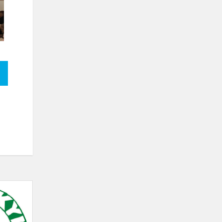
Vaikų
sveikatai
palanki
ugdymos(si)