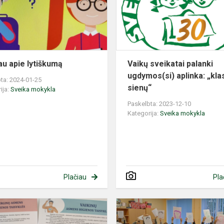
au apie lytiškumą
Vaikų sveikatai palanki
ugdymos(si) aplinka: „kla
ta: 2024-01-25
sienų“
ija:
Sveika mokykla
Paskelbta: 2023-12-10
Kategorija:
Sveika mokykla
Plačiau
Pla
Užkrečiamų
ligų