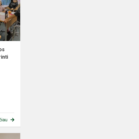
psichikos
sveikatai
išsaugoti
ir
stiprint...
os
rinti
čiau
Rinkis