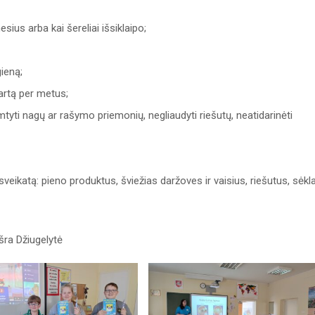
sius arba kai šereliai išsiklaipo;
ieną;
kartą per metus;
amtyti nagų ar rašymo priemonių, negliaudyti riešutų, neatidarinėti
sveikatą: pieno produktus, šviežias daržoves ir vaisius, riešutus, sėkl
šra Džiugelytė