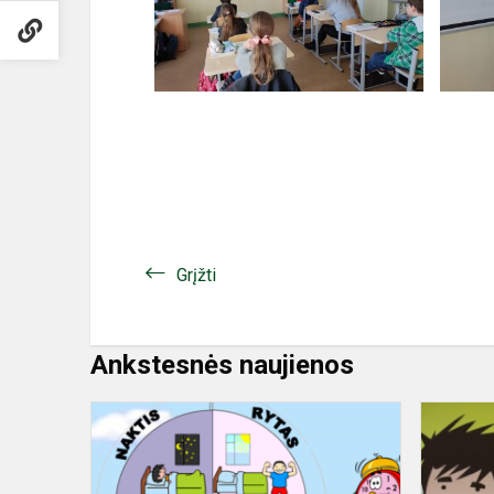
Grįžti
Ankstesnės naujienos
Mokinio
režimas
-
kelias