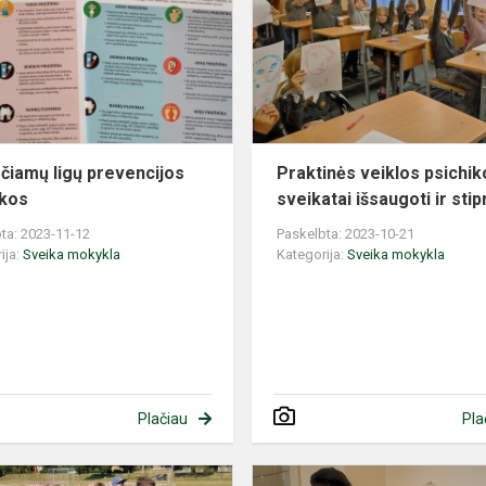
prevencijos
pamokos
čiamų ligų prevencijos
Praktinės veiklos psichik
kos
sveikatai išsaugoti ir stip
ta: 2023-11-12
Paskelbta: 2023-10-21
ija:
Sveika mokykla
Kategorija:
Sveika mokykla
Plačiau
Pla
Sveikatinimo