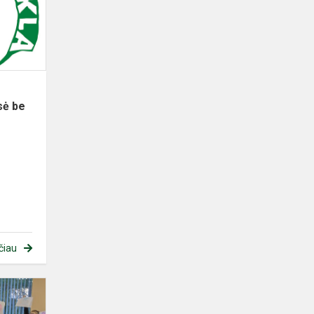
aplinka:
„klasė
be
sien...
sė be
čiau
Praktinės
veiklos