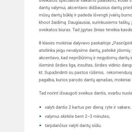
sveikatos specialistė vaikams paaiškino, kodėl sv
dantų valymui, akcentavo didžiausius dantų priešu
mūsų dantų būklę ir padeda išvengti įvairių burno
khoot žaidimą. Daugiausiai, surinkusiems taškų,
sveikatos biuras. Tad įgytas žinias tereikia kasdien
8 klasės mokiniai dalyvavo paskaitoje „Pasirūpi
atsitinka jeigu nevalysime dantų, pateikė įdomių
akcentavo, kad neprižiūrimų ir negydomų dantų infek
išeminė širdies liga, insultas, širdies vidinio da
kt. Supažindinti su pastos rūšimis, rekomenduoj
pagalba, kurios parodo dantų apnašas, mokiniai g
Tad norint išsaugoti sveikus dantis, svarbu nuola
valyti dantis 2 kartus per dieną: ryte ir vakare;
valymui skirkite bent 2–3 minutes;
tarpdančius valyti dantų siūlu;