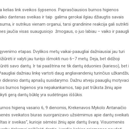
ra kelias link sveikos šypsenos. Paprasčiausios burnos higienos
ko dantenas sveikas ir taip galima gerokai ilgiau džiaugtis savais
, ir sutrikus vienam organui, tarsi grandinine reakcija gali sutrikti
mes jaučia visas suaugusiojo žmogaus, o juo labiau – vaiko ir paaugl
yvenimo etapas. Dvylikos metų vaikai-paaugliai dažniausiai jau turi
žiūrėti ir valyti jau turėjo išmokti nuo 6–7 metų. Deja, bet didžioji
ėti savo dantų. Ir tai paaštrina ne tik dantų ėduonies (karieso), bet i
augliai dažniau linkę vartoti daug angliavandenių turinčius užkandži
rie didesnio dantų apnašų susidarymo. Dažnu atveju paauglių motyvaci
gos burnos higienos yra nepakankamos, taip pat trūksta žinių apie
ikyti gerą dantų būklę yra sudėtingas iššūkis.
ją burnos higieną vasario 6, 9 dienomis, Krekenavos Mykolo Antanaičio
enės sveikatos biuras suorganizavo užsiėmimus apie dantų sveikat
ltas ir sveikas“, kurioje sėmėsi žinių apie dantų švarą. Visuomenės