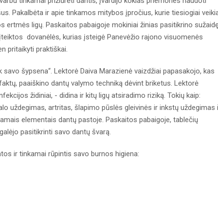
arbu tinkamai prižiūrėti dantis, įvardijo kokias priemones naudoti
s. Pakalbėta ir apie tinkamos mitybos įpročius, kurie tiesiogiai veiki
s ertmės ligų. Paskaitos pabaigoje mokiniai žinias pasitikrino sužaid
 įteiktos dovanėlės, kurias įsteigė Panevėžio rajono visuomenės
 pritaikyti praktiškai.
nk savo šypsena“. Lektorė Daiva Marazienė vaizdžiai papasakojo, kas
 faktų, paaiškino dantų valymo techniką dėvint briketus. Lektorė
cijos židiniai, - didina ir kitų ligų atsiradimo riziką. Tokių kaip:
ngalo uždegimas, artritas, šlapimo pūslės gleivinės ir inkstų uždegimas i
amais elementais dantų pastoje. Paskaitos pabaigoje, tablečių
alėjo pasitikrinti savo dantų švarą.
tos ir tinkamai rūpintis savo burnos higiena: