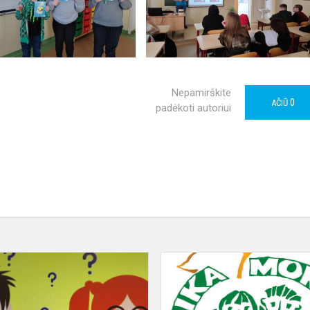
Nepamirškite
0
AČIŪ
padėkoti autoriui
Rimčiau
apie
lytiškumą