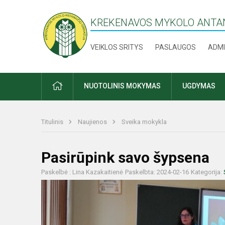
KREKENAVOS MYKOLO ANTAN
VEIKLOS SRITYS
PASLAUGOS
ADMI
PRADŽIA
NUOTOLINIS MOKYMAS
UGDYMAS
Titulinis
Naujienos
Sveika mokykla
Pasirūpink savo šypsena
Paskelbė : Lina Kazakaitienė
Paskelbta: 2024-02-16
Kategorija: