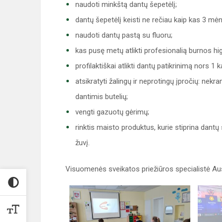
naudoti minkštą dantų šepetėlį;
dantų šepetėlį keisti ne rečiau kaip kas 3 mėne
naudoti dantų pastą su fluoru;
kas pusę metų atlikti profesionalią burnos hig
profilaktiškai atlikti dantų patikrinimą nors 1 
atsikratyti žalingų ir neprotingų įpročių: nekr
dantimis butelių;
vengti gazuotų gėrimų;
rinktis maisto produktus, kurie stiprina dantų 
žuvį.
Visuomenės sveikatos priežiūros specialistė Au