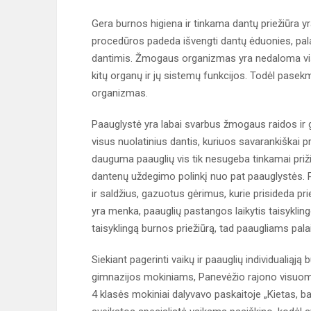
Gera burnos higiena ir tinkama dantų priežiūra y
procedūros padeda išvengti dantų ėduonies, palai
dantimis. Žmogaus organizmas yra nedaloma visuma
kitų organų ir jų sistemų funkcijos. Todėl pasek
organizmas.
Paauglystė yra labai svarbus žmogaus raidos ir g
visus nuolatinius dantis, kuriuos savarankiškai pri
dauguma paauglių vis tik nesugeba tinkamai prižiūr
dantenų uždegimo polinkį nuo pat paauglystės. Pa
ir saldžius, gazuotus gėrimus, kurie prisideda p
yra menka, paauglių pastangos laikytis taisyklin
taisyklingą burnos priežiūrą, tad paaugliams pala
Siekiant pagerinti vaikų ir paauglių individualią
gimnazijos mokiniams, Panevėžio rajono visuom
4 klasės mokiniai dalyvavo paskaitoje „Kietas, ba