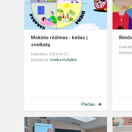
į
sveikatą
Mokinio režimas - kelias į
Rimči
sveikatą
Paskelb
Kategor
Paskelbta: 2024-01-27
Kategorija:
Sveika mokykla
Plačiau
Mokiniai
paminėjo