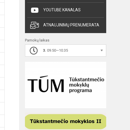
YOUTUBE KANALAS
ATNAUJINIMŲ PRENUMERATA
Pamokų laikas
3.
09.50—10.35