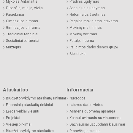
Mykolas Antanaitis
Pradinis ugdymas
Filosofija, misija, vizija
Specialusis ugdymas
Pasiekimai
Neformalus švietimas
Gimnazijos himnas
Pagalba mokiniams ir tėvams
Gimnazijos uniforma
Mokinių maitinimas
Tradiciniai renginiai
Mokinių vežimas
Socialiniai partneriai
Patalpų nuoma
Muziejus
Pailgintos darbo dienos grupė
Biblioteka
Ataskaitos
Informacija
Biudžeto vykdymo ataskaitų rinkiniai
Nuorodos
Finansinių ataskaitų rinkiniai
Laisvos darbo vietos
Lėšos veiklai viešinti
Asmens duomenų apsauga
Projektai
Konsultavimasis su visuomene
Viešieji pirkimai
Dažniausiai užduodami klausimai
Biudžeto vykdymo ataskaitos
Pranešėjų apsauga