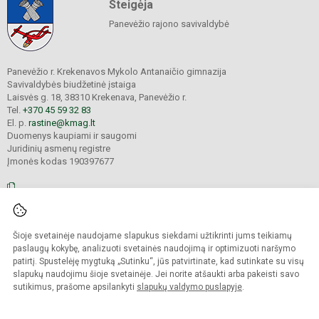
Steigėja
Panevėžio rajono savivaldybė
Panevėžio r. Krekenavos Mykolo Antanaičio gimnazija
Savivaldybės biudžetinė įstaiga
Laisvės g. 18, 38310 Krekenava, Panevėžio r.
Tel.
+370 45 59 32 83
El. p.
rastine@kmag.lt
Duomenys kaupiami ir saugomi
Juridinių asmenų registre
Įmonės kodas 190397677
© 2026. Panevėžio r. Krekenavos Mykolo Antanaičio gimnazija. Visos teisės
Šioje svetainėje naudojame slapukus siekdami užtikrinti jums teikiamų
saugomos.
Kopijuoti turinį be raštiško gimnazijos sutikimo griežtai draudžiama.
paslaugų kokybę, analizuoti svetainės naudojimą ir optimizuoti naršymo
patirtį. Spustelėję mygtuką „Sutinku“, jūs patvirtinate, kad sutinkate su visų
Prieinamumo paraiška
Slapukų valdymas
slapukų naudojimu šioje svetainėje. Jei norite atšaukti arba pakeisti savo
sutikimus, prašome apsilankyti
slapukų valdymo puslapyje
.
Sumanus būdas atnaujinti
mokyklos interneto
svetainę