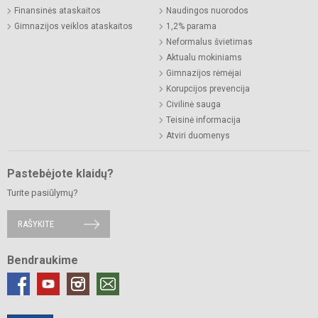
Finansinės ataskaitos
Naudingos nuorodos
Gimnazijos veiklos ataskaitos
1,2% parama
Neformalus švietimas
Aktualu mokiniams
Gimnazijos rėmėjai
Korupcijos prevencija
Civilinė sauga
Teisinė informacija
Atviri duomenys
Pastebėjote klaidų?
Turite pasiūlymų?
RAŠYKITE
Bendraukime