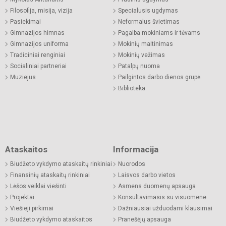
Filosofija, misija, vizija
Specialusis ugdymas
Pasiekimai
Neformalus švietimas
Gimnazijos himnas
Pagalba mokiniams ir tėvams
Gimnazijos uniforma
Mokinių maitinimas
Tradiciniai renginiai
Mokinių vežimas
Socialiniai partneriai
Patalpų nuoma
Muziejus
Pailgintos darbo dienos grupė
Biblioteka
Ataskaitos
Informacija
Biudžeto vykdymo ataskaitų rinkiniai
Nuorodos
Finansinių ataskaitų rinkiniai
Laisvos darbo vietos
Lėšos veiklai viešinti
Asmens duomenų apsauga
Projektai
Konsultavimasis su visuomene
Viešieji pirkimai
Dažniausiai užduodami klausimai
Biudžeto vykdymo ataskaitos
Pranešėjų apsauga