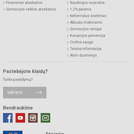
Finansinės ataskaitos
Naudingos nuorodos
Gimnazijos veiklos ataskaitos
1,2% parama
Neformalus švietimas
Aktualu mokiniams
Gimnazijos rėmėjai
Korupcijos prevencija
Civilinė sauga
Teisinė informacija
Atviri duomenys
Pastebėjote klaidų?
Turite pasiūlymų?
RAŠYKITE
Bendraukime