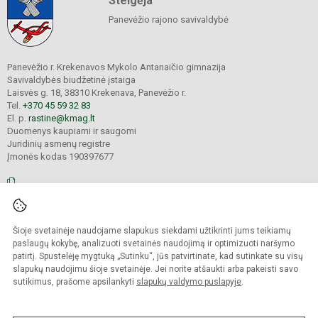
Steigėja
Panevėžio rajono savivaldybė
Panevėžio r. Krekenavos Mykolo Antanaičio gimnazija
Savivaldybės biudžetinė įstaiga
Laisvės g. 18, 38310 Krekenava, Panevėžio r.
Tel.
+370 45 59 32 83
El. p.
rastine@kmag.lt
Duomenys kaupiami ir saugomi
Juridinių asmenų registre
Įmonės kodas 190397677
© 2026. Panevėžio r. Krekenavos Mykolo Antanaičio gimnazija. Visos teisės
Šioje svetainėje naudojame slapukus siekdami užtikrinti jums teikiamų
saugomos.
Kopijuoti turinį be raštiško gimnazijos sutikimo griežtai draudžiama.
paslaugų kokybę, analizuoti svetainės naudojimą ir optimizuoti naršymo
patirtį. Spustelėję mygtuką „Sutinku“, jūs patvirtinate, kad sutinkate su visų
Prieinamumo paraiška
Slapukų valdymas
slapukų naudojimu šioje svetainėje. Jei norite atšaukti arba pakeisti savo
sutikimus, prašome apsilankyti
slapukų valdymo puslapyje
.
Sumanus būdas atnaujinti
mokyklos interneto
svetainę