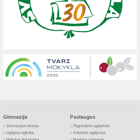
Gimnazija
Paslaugos
Gimnazijos istorija
Pagrindinis ugdymas
Ugdymo aplinka
Vidurinis ugdymas
Mykolas Antanaitis
Pradinis ugdymas