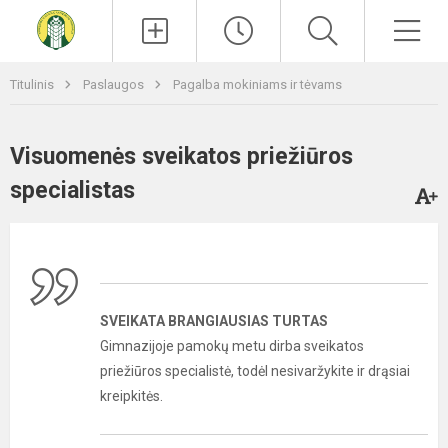
Paieška
Men
Titulinis
Paslaugos
Pagalba mokiniams ir tėvams
Visuomenės sveikatos priežiūros
specialistas
SVEIKATA BRANGIAUSIAS TURTAS
Gimnazijoje pamokų metu dirba sveikatos
priežiūros specialistė, todėl nesivaržykite ir drąsiai
kreipkitės.