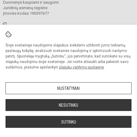
Duomenys kaupiami ir saugomi
Juridinių asmenų registre
Įmonės kodas 190397677
© 2026. Panevėžio r. Krekenavos Mykolo Antanaičio gimnazija. Visos teisės
Šioje svetainėje naudojame slapukus siekdami užtikrinti jums teikiamų
saugomos.
Kopijuoti turinį be raštiško gimnazijos sutikimo griežtai draudžiama.
paslaugų kokybę, analizuoti svetainės naudojimą ir optimizuoti naršymo
patirtį. Spustelėję mygtuką „Sutinku“, jūs patvirtinate, kad sutinkate su visų
Prieinamumo paraiška
Slapukų valdymas
slapukų naudojimu šioje svetainėje. Jei norite atšaukti arba pakeisti savo
sutikimus, prašome apsilankyti
slapukų valdymo puslapyje
.
Sumanus būdas atnaujinti
mokyklos interneto
svetainę
NUSTATYMAI
NESUTINKU
SUTINKU