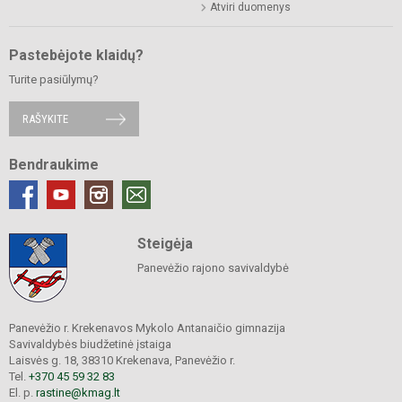
Atviri duomenys
Pastebėjote klaidų?
Turite pasiūlymų?
RAŠYKITE
Bendraukime
Steigėja
Panevėžio rajono savivaldybė
Panevėžio r. Krekenavos Mykolo Antanaičio gimnazija
Savivaldybės biudžetinė įstaiga
Laisvės g. 18, 38310 Krekenava, Panevėžio r.
Tel.
+370 45 59 32 83
El. p.
rastine@kmag.lt