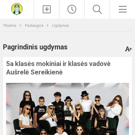
Paieška
Men
Titulinis
Paslaugos
Ugdymas
Pagrindinis ugdymas
5a klasės mokiniai ir klasės vadovė
Aušrelė Sereikienė