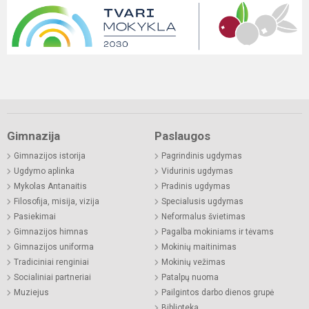
Gimnazija
Paslaugos
Gimnazijos istorija
Pagrindinis ugdymas
Ugdymo aplinka
Vidurinis ugdymas
Mykolas Antanaitis
Pradinis ugdymas
Filosofija, misija, vizija
Specialusis ugdymas
Pasiekimai
Neformalus švietimas
Gimnazijos himnas
Pagalba mokiniams ir tėvams
Gimnazijos uniforma
Mokinių maitinimas
Tradiciniai renginiai
Mokinių vežimas
Socialiniai partneriai
Patalpų nuoma
Muziejus
Pailgintos darbo dienos grupė
Biblioteka