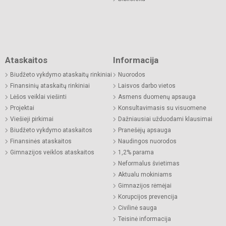
Ataskaitos
Informacija
Biudžeto vykdymo ataskaitų rinkiniai
Nuorodos
Finansinių ataskaitų rinkiniai
Laisvos darbo vietos
Lėšos veiklai viešinti
Asmens duomenų apsauga
Projektai
Konsultavimasis su visuomene
Viešieji pirkimai
Dažniausiai užduodami klausimai
Biudžeto vykdymo ataskaitos
Pranešėjų apsauga
Finansinės ataskaitos
Naudingos nuorodos
Gimnazijos veiklos ataskaitos
1,2% parama
Neformalus švietimas
Aktualu mokiniams
Gimnazijos rėmėjai
Korupcijos prevencija
Civilinė sauga
Teisinė informacija