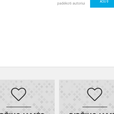
0
AČIŪ
padėkoti autoriui
Sveikiname
Akvilę
ę
Dimičiukaitę