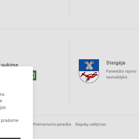
Steigėja
raukime
Panevėžio rajono
savivaldybė
ums
ir
 jūs
s, prašome
Prieinamumo paraiška
Slapukų valdymas