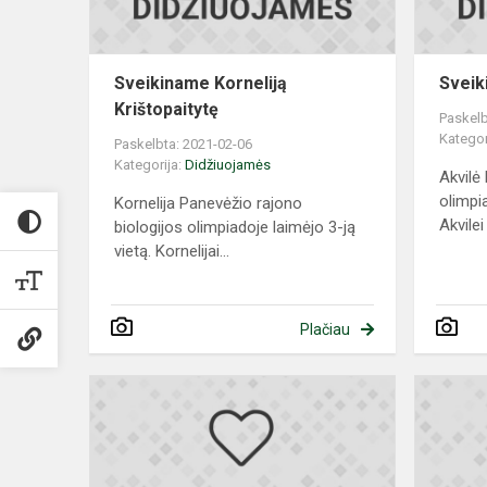
Sveikiname Korneliją
Sveik
Krištopaitytę
Paskelb
Kategor
Paskelbta: 2021-02-06
Kategorija:
Didžiuojamės
Akvilė
olimpia
Kornelija Panevėžio rajono
Akvilei
biologijos olimpiadoje laimėjo 3-ją
vietą. Kornelijai...
Plačiau
Sveikiname
Panevėžio
rajono
lietuvių