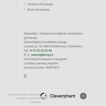
Teisinė informacija
Atviri duomenys
Panevėžio r. Krekenavos Mykolo Antanaičio
gimnazija
Savivaldybės biudžetinė įstaiga
Laisvės g. 18, 38310 Krekenava, Panevėžio r.
Tel.
+370 45 59 32 83
El. p.
rastine@kmag.lt
Duomenys kaupiami ir saugomi
Juridinių asmenų registre
Įmonės kodas 190397677
Sumanus būdas atnaujinti
mokyklos interneto
svetainę