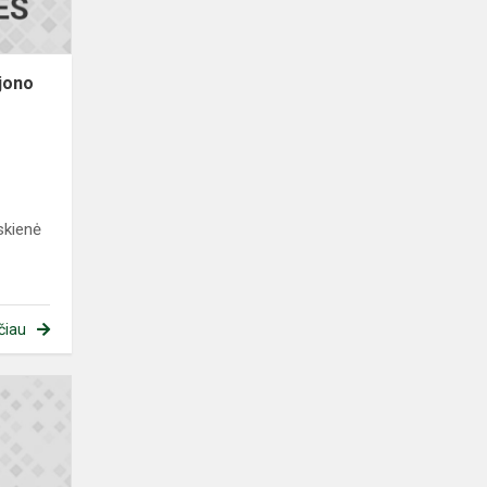
jono
skienė
čiau
Mūsų
gimnazijos
sportininkai
tarp