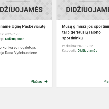
iname Ugnę Paškevičiūtę
Mūsų gimnazijos sportini
tarp geriausių rajono
ta: 2021-01-30
sportininkų
ija:
Didžiuojamės
Paskelbta: 2020-12-22
o konkurso nugalėtoja,
Kategorija:
Didžiuojamės
ja Rasa Vyšniauskienė.
Plačiau
Pla