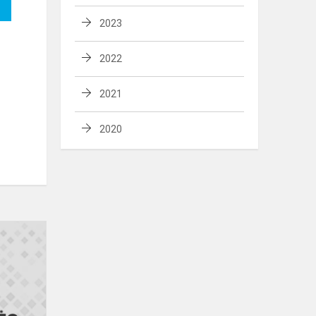
2023
2022
2021
2020
Sveikiname
Panevėžio
rajono
matematikos
olimpiados
laimėtoj...