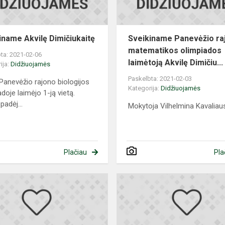
iname Akvilę Dimičiukaitę
Sveikiname Panevėžio ra
matematikos olimpiados
ta: 2021-02-06
laimėtoją Akvilę Dimičiu...
ija:
Didžiuojamės
Paskelbta: 2021-02-03
 Panevėžio rajono biologijos
Kategorija:
Didžiuojamės
doje laimėjo 1-ją vietą.
 padėj...
Mokytoja Vilhelmina Kavaliau
Plačiau
Pla
Sveikiname
Ugnę
Paškevičiūtę