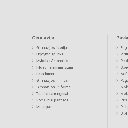
Gimnazija
Pasl
Gimnazijos istorija
Pagr
Ugdymo aplinka
Vidu
Mykolas Antanaitis
Prad
Filosofija, misija, vizija
Spe
Pasiekimai
Nefo
Gimnazijos himnas
Paga
Gimnazijos uniforma
Moki
Tradiciniai renginiai
Moki
Socialiniai partneriai
Pat
Muziejus
Pail
Bibl