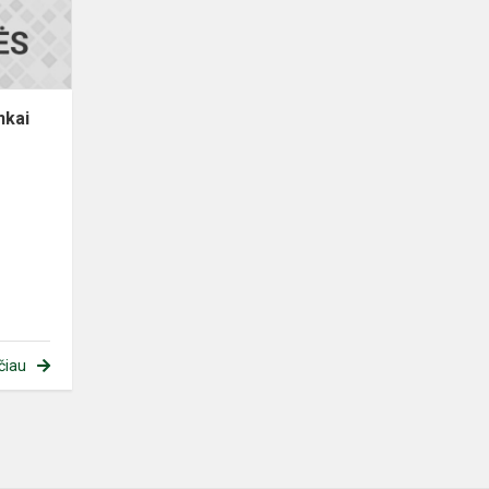
geriausių
rajono
sportini...
nkai
čiau