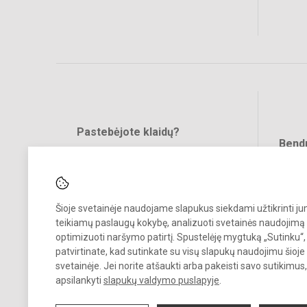
Pastebėjote klaidų?
Bend
Turite pasiūlymų?
RAŠYKITE
Šioje svetainėje naudojame slapukus siekdami užtikrinti j
teikiamų paslaugų kokybę, analizuoti svetainės naudojimą 
optimizuoti naršymo patirtį. Spustelėję mygtuką „Sutinku“,
patvirtinate, kad sutinkate su visų slapukų naudojimu šioje
svetainėje. Jei norite atšaukti arba pakeisti savo sutikimu
© 2026. Panevėžio r. Krekenavos Mykolo Antanaičio gimnazija. Visos
apsilankyti
slapukų valdymo puslapyje
.
teisės saugomos.
Kopijuoti turinį be raštiško gimnazijos sutikimo griežtai draudžiama.