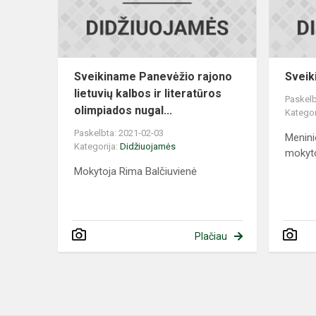
kalbos
ir
literatūros...
Sveikiname Panevėžio rajono
Sveik
lietuvių kalbos ir literatūros
Paskelb
olimpiados nugal...
Kategor
Paskelbta: 2021-02-03
Menini
Kategorija:
Didžiuojamės
mokyto
Mokytoja Rima Balčiuvienė
Plačiau