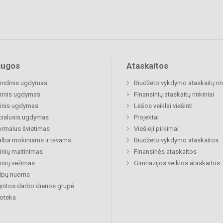
augos
Ataskaitos
indinis ugdymas
Biudžeto vykdymo ataskaitų rin
rinis ugdymas
Finansinių ataskaitų rinkiniai
inis ugdymas
Lėšos veiklai viešinti
cialusis ugdymas
Projektai
rmalus švietimas
Viešieji pirkimai
lba mokiniams ir tėvams
Biudžeto vykdymo ataskaitos
nių maitinimas
Finansinės ataskaitos
nių vežimas
Gimnazijos veiklos ataskaitos
alpų nuoma
gintos darbo dienos grupė
ioteka