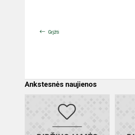
Grįžti
Ankstesnės naujienos
Sveikiname
Korneliją
Krištopaityt