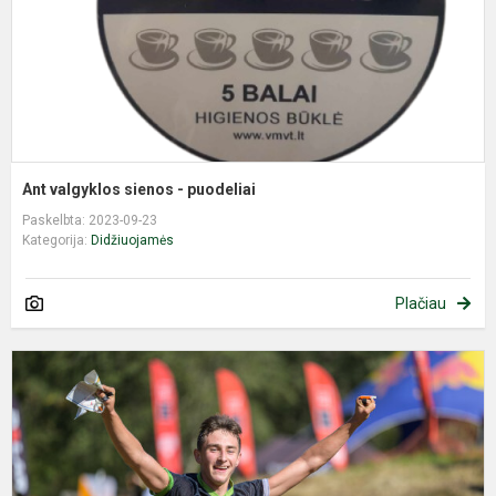
Ant valgyklos sienos - puodeliai
Paskelbta: 2023-09-23
Kategorija:
Didžiuojamės
Plačiau
P
o
p
r
s