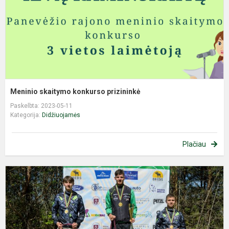
Meninio skaitymo konkurso prizininkė
Paskelbta: 2023-05-11
Kategorija:
Didžiuojamės
Plačiau
F
r
v
„
2