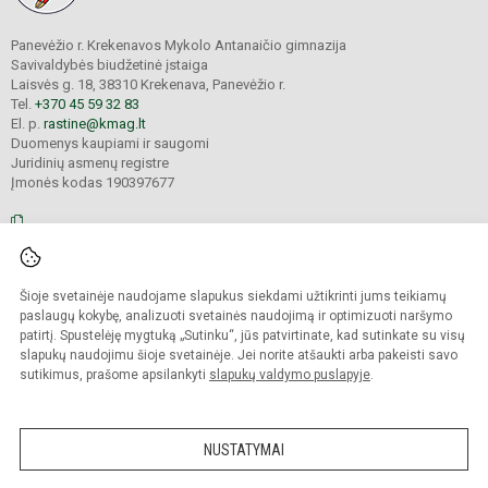
Panevėžio r. Krekenavos Mykolo Antanaičio gimnazija
Savivaldybės biudžetinė įstaiga
Laisvės g. 18, 38310 Krekenava, Panevėžio r.
Tel.
+370 45 59 32 83
El. p.
rastine@kmag.lt
Duomenys kaupiami ir saugomi
Juridinių asmenų registre
Įmonės kodas 190397677
© 2026. Panevėžio r. Krekenavos Mykolo Antanaičio gimnazija. Visos teisės
Šioje svetainėje naudojame slapukus siekdami užtikrinti jums teikiamų
saugomos.
Kopijuoti turinį be raštiško gimnazijos sutikimo griežtai draudžiama.
paslaugų kokybę, analizuoti svetainės naudojimą ir optimizuoti naršymo
patirtį. Spustelėję mygtuką „Sutinku“, jūs patvirtinate, kad sutinkate su visų
Prieinamumo paraiška
Slapukų valdymas
slapukų naudojimu šioje svetainėje. Jei norite atšaukti arba pakeisti savo
sutikimus, prašome apsilankyti
slapukų valdymo puslapyje
.
Sumanus būdas atnaujinti
mokyklos interneto
svetainę
NUSTATYMAI