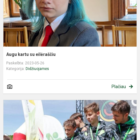
Augu kartu su eilėraščiu
Paskelbta: 2023-05-26
Kategorija:
Didžiuojamės
Plačiau
L
m
ž