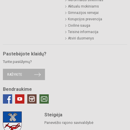
Neformalus švietimas
Aktualu mokiniams
Gimnazijos rėmėjai
Korupcijos prevencija
Civilinė sauga
Teisinė informacija
Atviri duomenys
Pastebėjote klaidų?
Turite pasiūlymų?
RAŠYKITE
Bendraukime
Steigėja
Panevėžio rajono savivaldybė