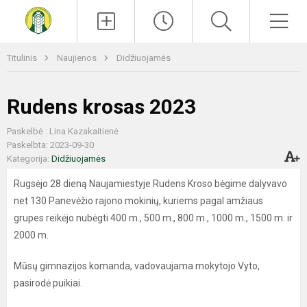
Paieška
Men
Titulinis
Naujienos
Didžiuojamės
Rudens krosas 2023
Paskelbė : Lina Kazakaitienė
Paskelbta: 2023-09-30
Kategorija:
Didžiuojamės
Rugsėjo 28 dieną Naujamiestyje Rudens Kroso bėgime dalyvavo
net 130 Panevėžio rajono mokinių, kuriems pagal amžiaus
grupes reikėjo nubėgti 400 m., 500 m., 800 m., 1000 m., 1500 m. ir
2000 m.
Mūsų gimnazijos komanda, vadovaujama mokytojo Vyto,
pasirodė puikiai.