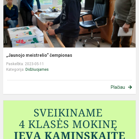
„Jaunojo meistrelio“ čempionas
Paskelbta: 2023-05-11
Kategorija:
Didžiuojamės
Plačiau
M
s
k
p