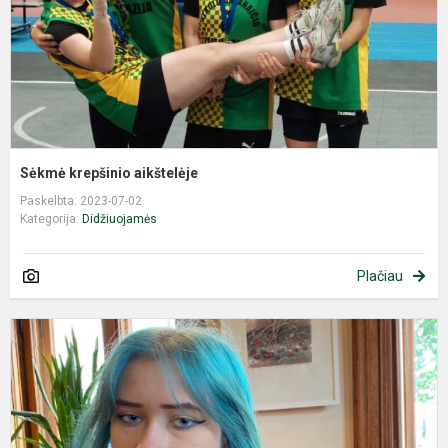
Sėkmė krepšinio aikštelėje
Paskelbta: 2023-07-02
Kategorija:
Didžiuojamės
Plačiau
A
k
s
e