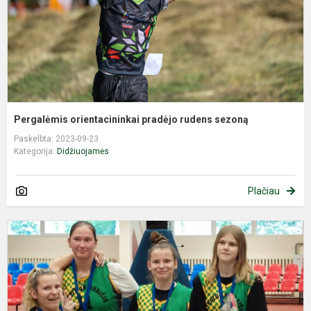
Pergalėmis orientacininkai pradėjo rudens sezoną
Paskelbta: 2023-09-23
Kategorija:
Didžiuojamės
Plačiau
S
k
a