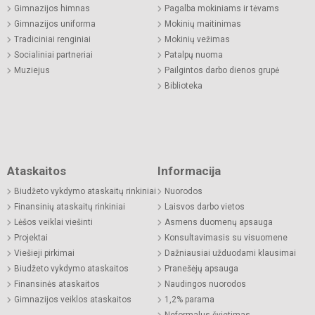
Gimnazijos himnas
Pagalba mokiniams ir tėvams
Gimnazijos uniforma
Mokinių maitinimas
Tradiciniai renginiai
Mokinių vežimas
Socialiniai partneriai
Patalpų nuoma
Muziejus
Pailgintos darbo dienos grupė
Biblioteka
Ataskaitos
Informacija
Biudžeto vykdymo ataskaitų rinkiniai
Nuorodos
Finansinių ataskaitų rinkiniai
Laisvos darbo vietos
Lėšos veiklai viešinti
Asmens duomenų apsauga
Projektai
Konsultavimasis su visuomene
Viešieji pirkimai
Dažniausiai užduodami klausimai
Biudžeto vykdymo ataskaitos
Pranešėjų apsauga
Finansinės ataskaitos
Naudingos nuorodos
Gimnazijos veiklos ataskaitos
1,2% parama