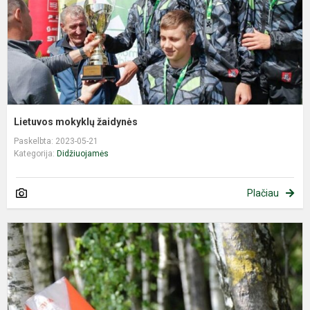
Lietuvos mokyklų žaidynės
Paskelbta: 2023-05-21
Kategorija:
Didžiuojamės
Plačiau
P
r
L
O
č