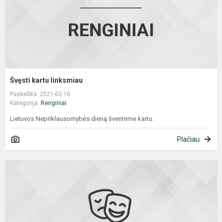
Švęsti kartu linksmiau
Paskelbta: 2021-02-16
Kategorija:
Renginiai
Lietuvos Nepriklausomybės dieną šventėme kartu.
Plačiau
5
8
k
m
k