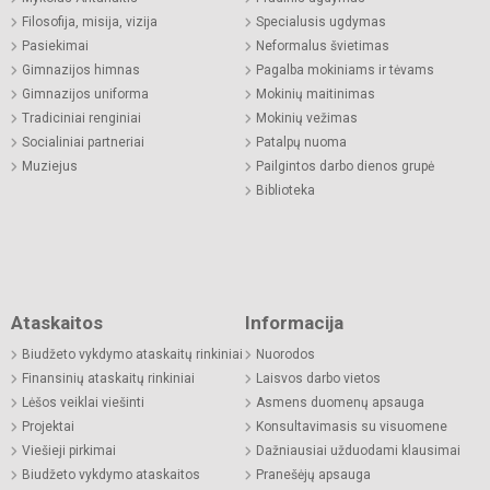
Filosofija, misija, vizija
Specialusis ugdymas
Pasiekimai
Neformalus švietimas
Gimnazijos himnas
Pagalba mokiniams ir tėvams
Gimnazijos uniforma
Mokinių maitinimas
Tradiciniai renginiai
Mokinių vežimas
Socialiniai partneriai
Patalpų nuoma
Muziejus
Pailgintos darbo dienos grupė
Biblioteka
Ataskaitos
Informacija
Biudžeto vykdymo ataskaitų rinkiniai
Nuorodos
Finansinių ataskaitų rinkiniai
Laisvos darbo vietos
Lėšos veiklai viešinti
Asmens duomenų apsauga
Projektai
Konsultavimasis su visuomene
Viešieji pirkimai
Dažniausiai užduodami klausimai
Biudžeto vykdymo ataskaitos
Pranešėjų apsauga