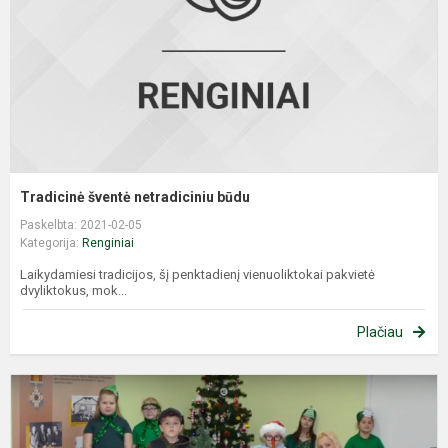
Tradicinė šventė netradiciniu būdu
Paskelbta: 2021-02-05
Kategorija:
Renginiai
Laikydamiesi tradicijos, šį penktadienį vienuoliktokai pakvietė
dvyliktokus, mok...
Plačiau
Š
r
2