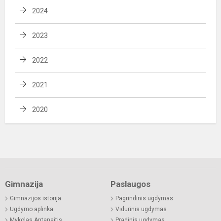
2024
2023
2022
2021
2020
Gimnazija
Paslaugos
Gimnazijos istorija
Pagrindinis ugdymas
Ugdymo aplinka
Vidurinis ugdymas
Mykolas Antanaitis
Pradinis ugdymas