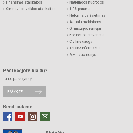
Finansinės ataskaitos
Naudingos nuorodos
Gimnazijos veiklos ataskaitos
1,2% parama
Neformalus švietimas
Aktualu mokiniams
Gimnazijos rėmėjai
Korupcijos prevencija
Civilinė sauga
Teisinė informacija
Atviri duomenys
Pastebėjote klaidų?
Turite pasiūlymų?
RAŠYKITE
Bendraukime
Steigėja