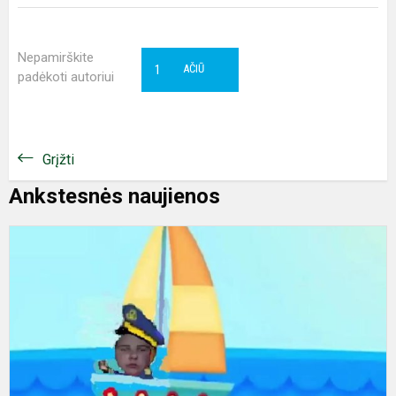
Nepamirškite
1
AČIŪ
padėkoti autoriui
Grįžti
Ankstesnės naujienos
Š