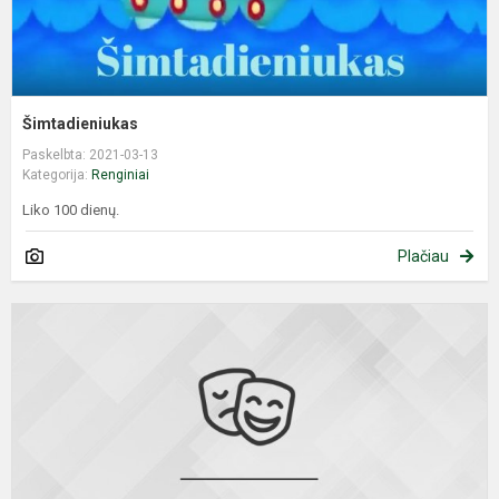
Šimtadieniukas
Paskelbta: 2021-03-13
Kategorija:
Renginiai
Liko 100 dienų.
Plačiau
P
a
s
m