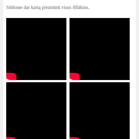
Siūlome dar kartą prisiminti visus iššūkius.