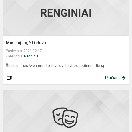
Mus sujungė Lietuva
Paskelbta: 2021-02-17
Kategorija:
Renginiai
Štai taip mes šventėme Lietuvos valstybės atkūrimo dieną.
Plačiau
Š
k
l