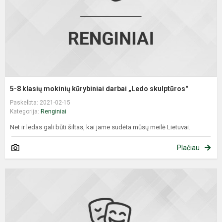
d
„
s
5-8 klasių mokinių kūrybiniai darbai „Ledo skulptūros"
Paskelbta: 2021-02-15
Kategorija:
Renginiai
Net ir ledas gali būti šiltas, kai jame sudėta mūsų meilė Lietuvai.
Plačiau
T
š
n
b