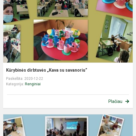
s
s
Kūrybinės dirbtuvės „Kava su savanoriu“
Paskelbta: 2020-12-22
Kategorija:
Renginiai
Plačiau
S
v
p