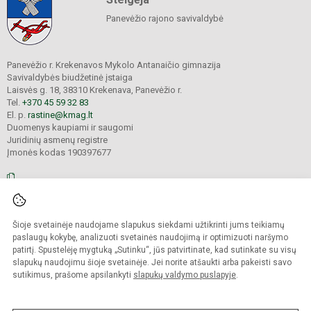
Panevėžio rajono savivaldybė
Panevėžio r. Krekenavos Mykolo Antanaičio gimnazija
Savivaldybės biudžetinė įstaiga
Laisvės g. 18, 38310 Krekenava, Panevėžio r.
Tel.
+370 45 59 32 83
El. p.
rastine@kmag.lt
Duomenys kaupiami ir saugomi
Juridinių asmenų registre
Įmonės kodas 190397677
© 2026. Panevėžio r. Krekenavos Mykolo Antanaičio gimnazija. Visos teisės
Šioje svetainėje naudojame slapukus siekdami užtikrinti jums teikiamų
saugomos.
Kopijuoti turinį be raštiško gimnazijos sutikimo griežtai draudžiama.
paslaugų kokybę, analizuoti svetainės naudojimą ir optimizuoti naršymo
patirtį. Spustelėję mygtuką „Sutinku“, jūs patvirtinate, kad sutinkate su visų
Prieinamumo paraiška
Slapukų valdymas
slapukų naudojimu šioje svetainėje. Jei norite atšaukti arba pakeisti savo
sutikimus, prašome apsilankyti
slapukų valdymo puslapyje
.
Sumanus būdas atnaujinti
mokyklos interneto
svetainę