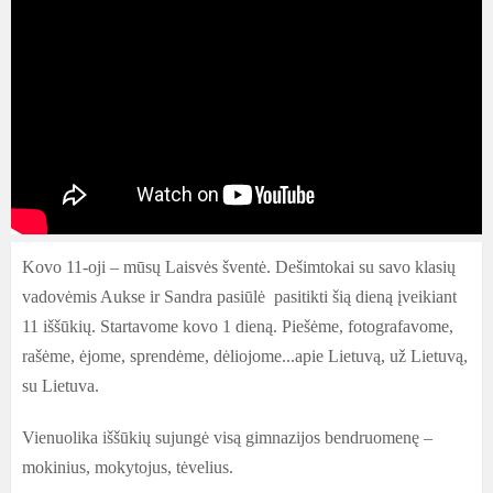
Kovo 11-oji – mūsų Laisvės šventė. Dešimtokai su savo klasių
vadovėmis Aukse ir Sandra pasiūlė pasitikti šią dieną įveikiant
11 iššūkių. Startavome kovo 1 dieną. Piešėme, fotografavome,
rašėme, ėjome, sprendėme, dėliojome...apie Lietuvą, už Lietuvą,
su Lietuva.
Vienuolika iššūkių sujungė visą gimnazijos bendruomenę –
mokinius, mokytojus, tėvelius.