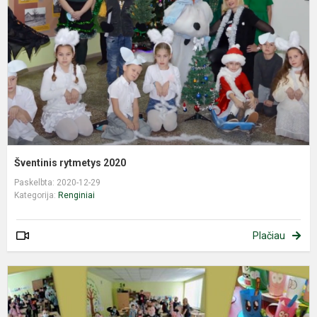
Šventinis rytmetys 2020
Paskelbta: 2020-12-29
Kategorija:
Renginiai
Plačiau
K
d
„