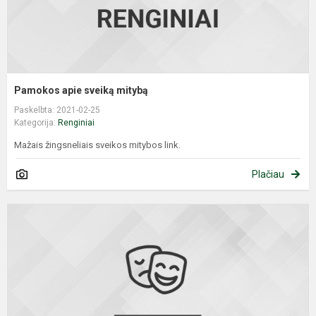
Pamokos apie sveiką mitybą
Paskelbta: 2021-02-25
Kategorija:
Renginiai
Mažais žingsneliais sveikos mitybos link.
Plačiau
M
s
L