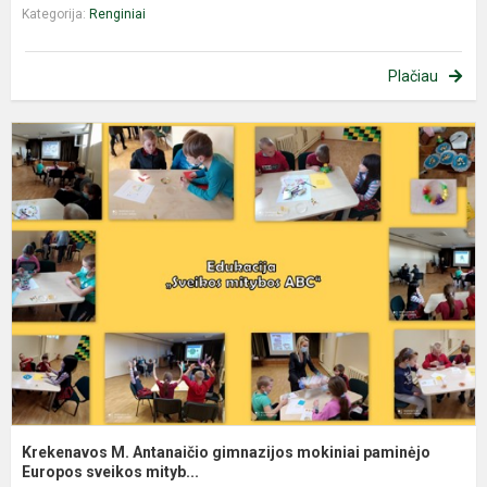
Kategorija:
Renginiai
Plačiau
K
M
A
g
m
p
E
Krekenavos M. Antanaičio gimnazijos mokiniai paminėjo
Europos sveikos mityb...