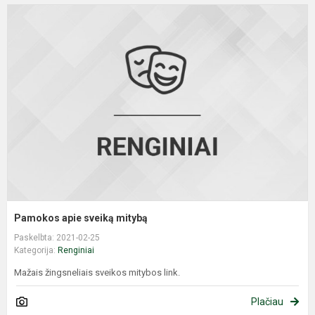
P
a
s
m
Pamokos apie sveiką mitybą
Paskelbta: 2021-02-25
Kategorija:
Renginiai
Mažais žingsneliais sveikos mitybos link.
Plačiau