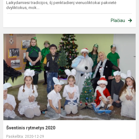
Laikydamiesi tradicijos, šį penktadienį vienuoliktokai pakvietė
dvyliktokus, mok...
Plačiau
Š
r
2
Šventinis rytmetys 2020
Paskelbta: 2020-12-29