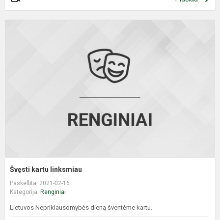
Š
k
l
Švęsti kartu linksmiau
Paskelbta: 2021-02-16
Kategorija:
Renginiai
Lietuvos Nepriklausomybės dieną šventėme kartu.