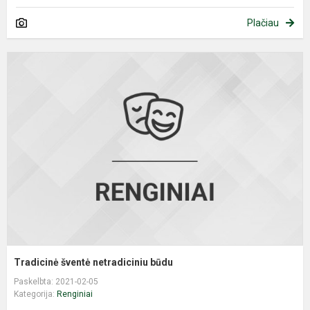
Plačiau
T
š
n
b
Tradicinė šventė netradiciniu būdu
Paskelbta: 2021-02-05
Kategorija:
Renginiai