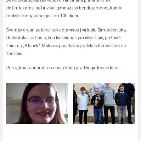
Devintokai su klasės vadove Vilhelmina priminė ne tik
dešimtokams, bet ir visai gimnazijos bendruomenei, kad iki
mokslo metų pabaigos liko 100 dienų.
Šventės organizatoriai sukvietė visus į virtualų Šimtadieniuką.
Dešimtokai sužinojo, kuo kiekvienas yra išskirtinis, pažaidė
žaidimą „Atspėk“. Mokiniai pasidalino padėkos bei sveikinimo
žodžiais.
Puiku, kad randame vis naujų būdų pradžiuginti vieni kitus.