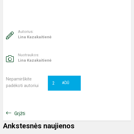
Autorius:
Lina Kazakaitienė
Nuotraukos:
Lina Kazakaitienė
Nepamirškite
2
AČIŪ
padėkoti autoriui
Grįžti
Ankstesnės naujienos