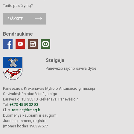
Turite pasiūlymų?
RAŠYKITE
Bendraukime
Steigėja
Panevėžio rajono savivaldybė
Panevėžio r. Krekenavos Mykolo Antanaičio gimnazija
Savivaldybės biudžetinė įstaiga
Laisvės g. 18, 38310 Krekenava, Panevėžio r.
Tel.
+370 45 59 32 83
El. p.
rastine@kmag.lt
Duomenys kaupiami ir saugomi
Juridinių asmenų registre
Įmonės kodas 190397677