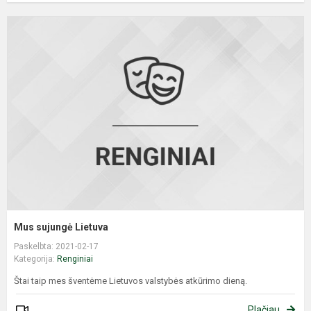
M
s
L
Mus sujungė Lietuva
Paskelbta: 2021-02-17
Kategorija:
Renginiai
Štai taip mes šventėme Lietuvos valstybės atkūrimo dieną.
Plačiau