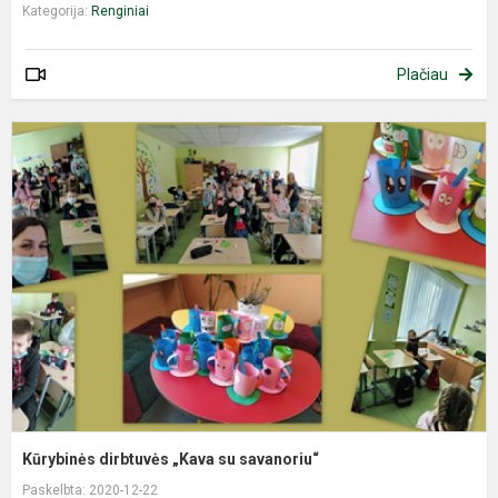
Kategorija:
Renginiai
Plačiau
K
d
„
s
s
Kūrybinės dirbtuvės „Kava su savanoriu“
Paskelbta: 2020-12-22