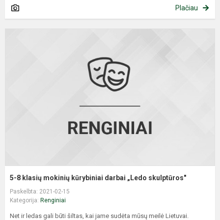
Plačiau
5
8
k
m
k
d
„
s
5-8 klasių mokinių kūrybiniai darbai „Ledo skulptūros"
Paskelbta: 2021-02-15
Kategorija:
Renginiai
Net ir ledas gali būti šiltas, kai jame sudėta mūsų meilė Lietuvai.