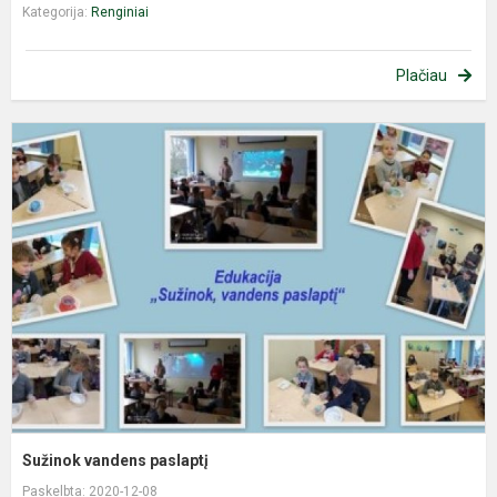
Kategorija:
Renginiai
Plačiau
S
v
p
Sužinok vandens paslaptį
Paskelbta: 2020-12-08