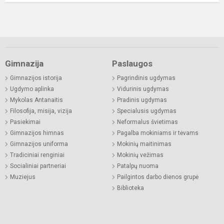
Gimnazija
Paslaugos
Gimnazijos istorija
Pagrindinis ugdymas
Ugdymo aplinka
Vidurinis ugdymas
Mykolas Antanaitis
Pradinis ugdymas
Filosofija, misija, vizija
Specialusis ugdymas
Pasiekimai
Neformalus švietimas
Gimnazijos himnas
Pagalba mokiniams ir tėvams
Gimnazijos uniforma
Mokinių maitinimas
Tradiciniai renginiai
Mokinių vežimas
Socialiniai partneriai
Patalpų nuoma
Muziejus
Pailgintos darbo dienos grupė
Biblioteka