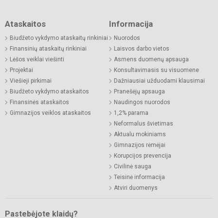
Ataskaitos
Informacija
Biudžeto vykdymo ataskaitų rinkiniai
Nuorodos
Finansinių ataskaitų rinkiniai
Laisvos darbo vietos
Lėšos veiklai viešinti
Asmens duomenų apsauga
Projektai
Konsultavimasis su visuomene
Viešieji pirkimai
Dažniausiai užduodami klausimai
Biudžeto vykdymo ataskaitos
Pranešėjų apsauga
Finansinės ataskaitos
Naudingos nuorodos
Gimnazijos veiklos ataskaitos
1,2% parama
Neformalus švietimas
Aktualu mokiniams
Gimnazijos rėmėjai
Korupcijos prevencija
Civilinė sauga
Teisinė informacija
Atviri duomenys
Pastebėjote klaidų?