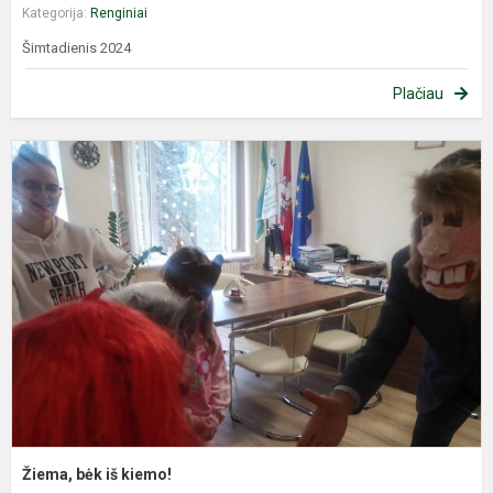
Kategorija:
Renginiai
Šimtadienis 2024
Plačiau
Ž
b
i
k
Žiema, bėk iš kiemo!