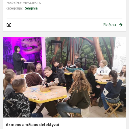
Paskelbta: 2024-02-16
Kategorija:
Renginiai
Plačiau
A
a
d
Akmens amžiaus detektyvai