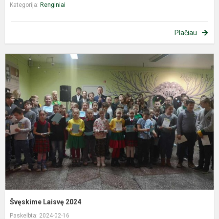
Kategorija:
Renginiai
Plačiau
Š
L
2
Švęskime Laisvę 2024
Paskelbta: 2024-02-16