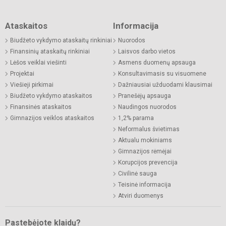
Ataskaitos
Informacija
Biudžeto vykdymo ataskaitų rinkiniai
Nuorodos
Finansinių ataskaitų rinkiniai
Laisvos darbo vietos
Lėšos veiklai viešinti
Asmens duomenų apsauga
Projektai
Konsultavimasis su visuomene
Viešieji pirkimai
Dažniausiai užduodami klausimai
Biudžeto vykdymo ataskaitos
Pranešėjų apsauga
Finansinės ataskaitos
Naudingos nuorodos
Gimnazijos veiklos ataskaitos
1,2% parama
Neformalus švietimas
Aktualu mokiniams
Gimnazijos rėmėjai
Korupcijos prevencija
Civilinė sauga
Teisinė informacija
Atviri duomenys
Pastebėjote klaidų?