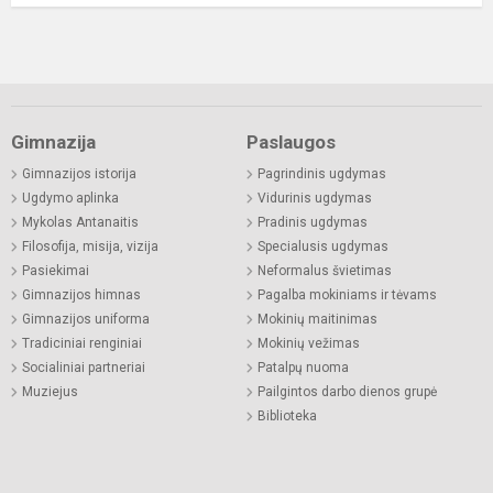
Gimnazija
Paslaugos
Gimnazijos istorija
Pagrindinis ugdymas
Ugdymo aplinka
Vidurinis ugdymas
Mykolas Antanaitis
Pradinis ugdymas
Filosofija, misija, vizija
Specialusis ugdymas
Pasiekimai
Neformalus švietimas
Gimnazijos himnas
Pagalba mokiniams ir tėvams
Gimnazijos uniforma
Mokinių maitinimas
Tradiciniai renginiai
Mokinių vežimas
Socialiniai partneriai
Patalpų nuoma
Muziejus
Pailgintos darbo dienos grupė
Biblioteka