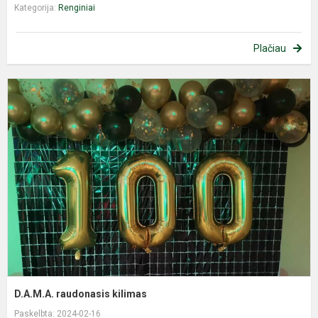
Kategorija:
Renginiai
Plačiau
D
r
k
D.A.M.A. raudonasis kilimas
Paskelbta: 2024-02-16