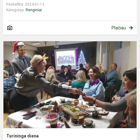
Paskelbta: 2024-01-13
Kategorija:
Renginiai
Plačiau
T
d
Turininga diena