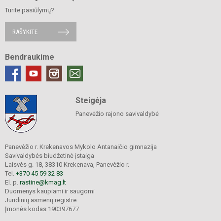
Turite pasiūlymų?
RAŠYKITE
Bendraukime
Steigėja
Panevėžio rajono savivaldybė
Panevėžio r. Krekenavos Mykolo Antanaičio gimnazija
Savivaldybės biudžetinė įstaiga
Laisvės g. 18, 38310 Krekenava, Panevėžio r.
Tel.
+370 45 59 32 83
El. p.
rastine@kmag.lt
Duomenys kaupiami ir saugomi
Juridinių asmenų registre
Įmonės kodas 190397677