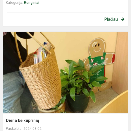
Kategorija:
Renginiai
Plačiau
D
b
k
Diena be kuprinių
Paskelbta: 2024-03-02