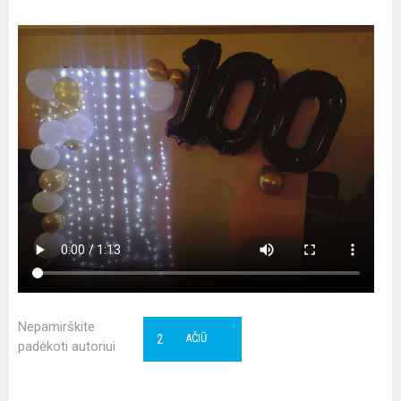
Nepamirškite
2
AČIŪ
padėkoti autoriui