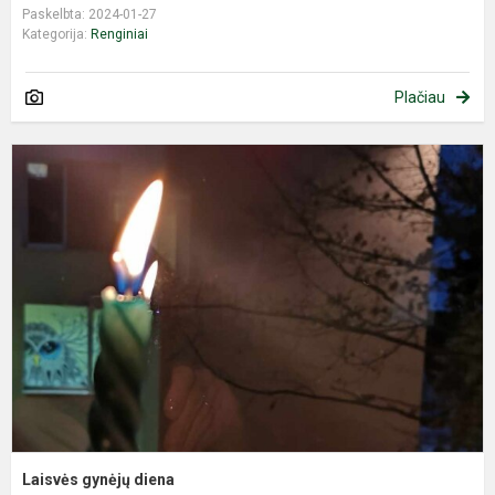
Paskelbta: 2024-01-27
Kategorija:
Renginiai
Plačiau
L
g
d
Laisvės gynėjų diena