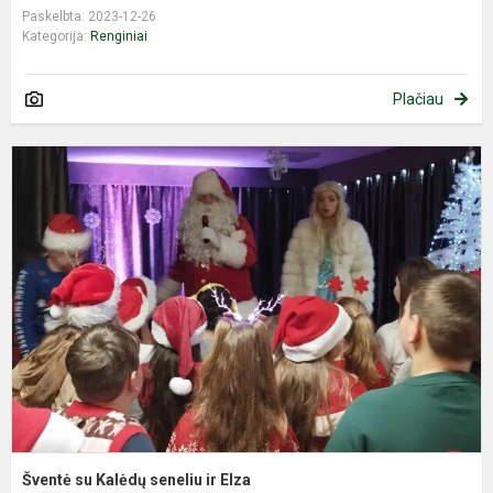
Paskelbta: 2023-12-26
Kategorija:
Renginiai
Plačiau
Š
s
K
s
ir
E
Šventė su Kalėdų seneliu ir Elza