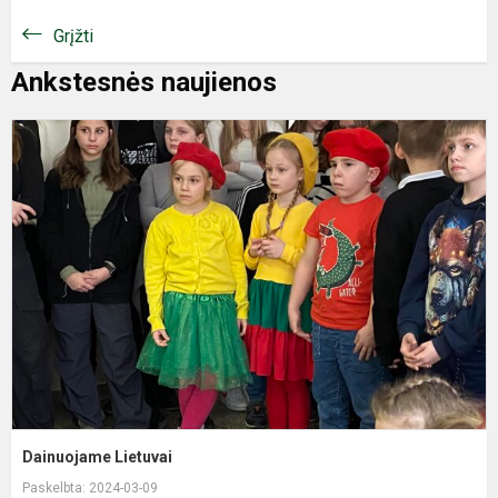
Grįžti
Ankstesnės naujienos
D
L
Dainuojame Lietuvai
Paskelbta: 2024-03-09