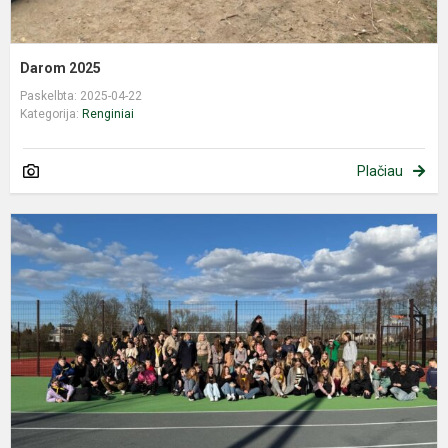
Darom 2025
Paskelbta: 2025-04-22
Kategorija:
Renginiai
Plačiau
S
t