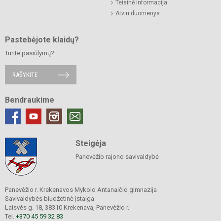
Teisinė informacija
Atviri duomenys
Pastebėjote klaidų?
Turite pasiūlymų?
RAŠYKITE
Bendraukime
Steigėja
Panevėžio rajono savivaldybė
Panevėžio r. Krekenavos Mykolo Antanaičio gimnazija
Savivaldybės biudžetinė įstaiga
Laisvės g. 18, 38310 Krekenava, Panevėžio r.
Tel.
+370 45 59 32 83