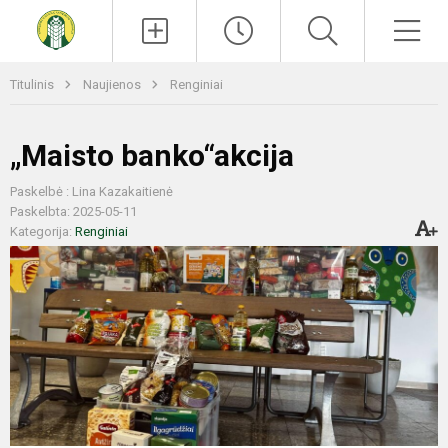
Paieška
Men
Titulinis
Naujienos
Renginiai
„Maisto banko“akcija
Paskelbė : Lina Kazakaitienė
Paskelbta: 2025-05-11
Kategorija:
Renginiai