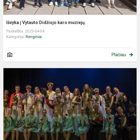
Išvyka į Vytauto Didžiojo karo muziejų
Paskelbta: 2025-04-04
Kategorija:
Renginiai
Plačiau
P
„
s