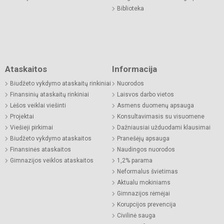
Biblioteka
Ataskaitos
Informacija
Biudžeto vykdymo ataskaitų rinkiniai
Nuorodos
Finansinių ataskaitų rinkiniai
Laisvos darbo vietos
Lėšos veiklai viešinti
Asmens duomenų apsauga
Projektai
Konsultavimasis su visuomene
Viešieji pirkimai
Dažniausiai užduodami klausimai
Biudžeto vykdymo ataskaitos
Pranešėjų apsauga
Finansinės ataskaitos
Naudingos nuorodos
Gimnazijos veiklos ataskaitos
1,2% parama
Neformalus švietimas
Aktualu mokiniams
Gimnazijos rėmėjai
Korupcijos prevencija
Civilinė sauga