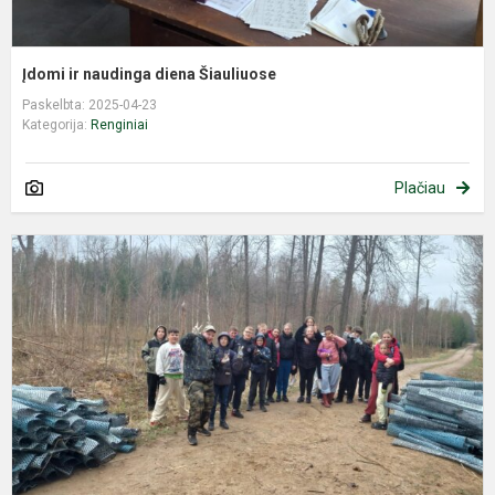
Įdomi ir naudinga diena Šiauliuose
Paskelbta: 2025-04-23
Kategorija:
Renginiai
Plačiau
D
2