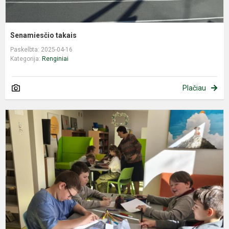
Senamiesčio takais
Paskelbta: 2025-04-16
Kategorija:
Renginiai
Plačiau
P
b