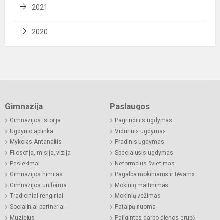
2021
2020
Gimnazija
Paslaugos
Gimnazijos istorija
Pagrindinis ugdymas
Ugdymo aplinka
Vidurinis ugdymas
Mykolas Antanaitis
Pradinis ugdymas
Filosofija, misija, vizija
Specialusis ugdymas
Pasiekimai
Neformalus švietimas
Gimnazijos himnas
Pagalba mokiniams ir tėvams
Gimnazijos uniforma
Mokinių maitinimas
Tradiciniai renginiai
Mokinių vežimas
Socialiniai partneriai
Patalpų nuoma
Muziejus
Pailgintos darbo dienos grupė