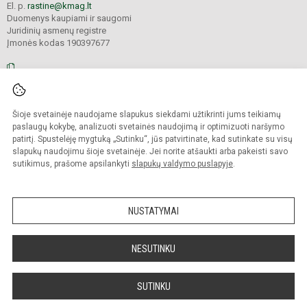
El. p.
rastine@kmag.lt
Duomenys kaupiami ir saugomi
Juridinių asmenų registre
Įmonės kodas 190397677
© 2026. Panevėžio r. Krekenavos Mykolo Antanaičio gimnazija. Visos teisės
Šioje svetainėje naudojame slapukus siekdami užtikrinti jums teikiamų
saugomos.
Kopijuoti turinį be raštiško gimnazijos sutikimo griežtai draudžiama.
paslaugų kokybę, analizuoti svetainės naudojimą ir optimizuoti naršymo
patirtį. Spustelėję mygtuką „Sutinku“, jūs patvirtinate, kad sutinkate su visų
Prieinamumo paraiška
Slapukų valdymas
slapukų naudojimu šioje svetainėje. Jei norite atšaukti arba pakeisti savo
sutikimus, prašome apsilankyti
slapukų valdymo puslapyje
.
Sumanus būdas atnaujinti
mokyklos interneto
svetainę
NUSTATYMAI
NESUTINKU
SUTINKU