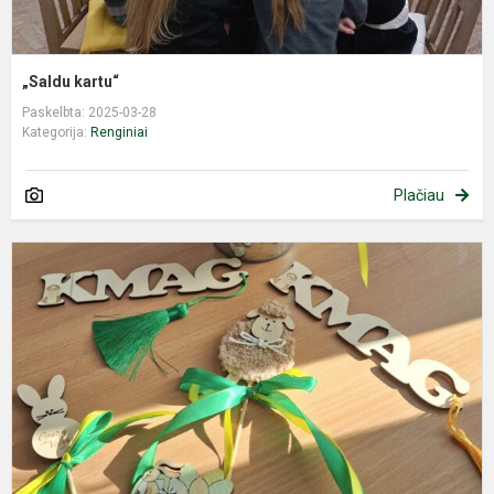
„Saldu kartu“
Paskelbta: 2025-03-28
Kategorija:
Renginiai
Plačiau
G
-
1