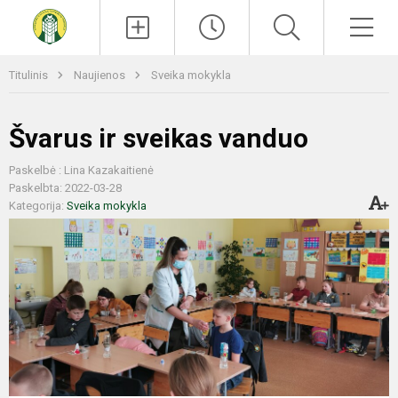
Paieška
Men
Titulinis
Naujienos
Sveika mokykla
Švarus ir sveikas vanduo
Paskelbė : Lina Kazakaitienė
Paskelbta: 2022-03-28
Kategorija:
Sveika mokykla