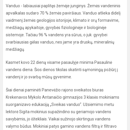
Vanduo - labiausiai paplitęs žemėje junginys. Žemės vandeninis
apvalkalas sudaro 70 % žemės paviršiaus. Vanduo atlieka didelį
vaidmenį žemės geologijos istorijoje, klimato ir orų formavime,
medžiagų apykaitoje, gyvybės fiziologinėje ir biologinėje
sistemoje. Tačiau 96 % vandens yra sūrus, o juk gyvybei
svarbiausias gėlas vanduo, nes jame yra druskų, mineralinių
medžiagų.
Kasmet kovo 22 dieną visame pasaulyje minima Pasaulinė
vandens diena. Šios dienos tikslas skatinti sąmoningą požiūrį į
vandenį ir jo svarbą mūsų gyvenime.
Šiai dienai paminėti Panevėžio rajono sveikatos biuras
Krekenavos Mykolo Antanaičio gimnazijos 3 klasės mokiniams
suorganizavo edukaciją „Sveikas vanduo“. Užsiėmimo metu
lektorė Sigita mokinius supažindino su geriamojo vandens
savybėmis, jo ištekliais. Vaikai sužinojo skirtingus vandens
valymo būdus. Mokiniai patys gamino vandens filtrą ir filtravo