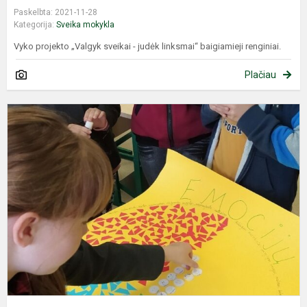
Paskelbta: 2021-11-28
Kategorija:
Sveika mokykla
Vyko projekto „Valgyk sveikai - judėk linksmai“ baigiamieji renginiai.
Plačiau
P
„
m
2