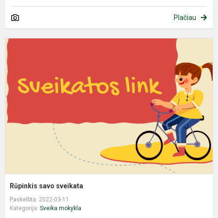
Plačiau
R
s
s
Rūpinkis savo sveikata
Paskelbta: 2022-03-11
Kategorija:
Sveika mokykla