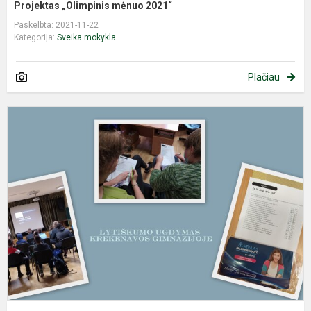
Projektas „Olimpinis mėnuo 2021“
Paskelbta: 2021-11-22
Kategorija:
Sveika mokykla
Plačiau
L
u