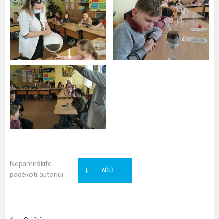
Nepamirškite
0
AČIŪ
padėkoti autoriui