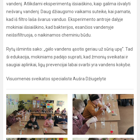
vandenį. Atlikdami eksperimentą išsiaiškino, kaip galima išvalyti
nešvarų vandenį. Daug džiaugsmo vaikams suteikė, kai pamatė,
kad iš filtro laša švarus vanduo. Eksperimento antroje dalyje
mokiniai išsiaiškino, kad bakterijos, esančios vandenyje
neišsifiltruoja, o naikinamos cheminiu būdu.
Rytų išmintis sako: „gėlo vandens ąsotis geriau už sūrią upę“. Tad
ši edukacija, mokiniams padėjo suprati, kad žmonių sveikatai ir
saugiai aplinkai, ligų prevencijai labai svarbi yra vandens kokybė.
Visuomenės sveikatos specialistė Aušra Džiugelytė