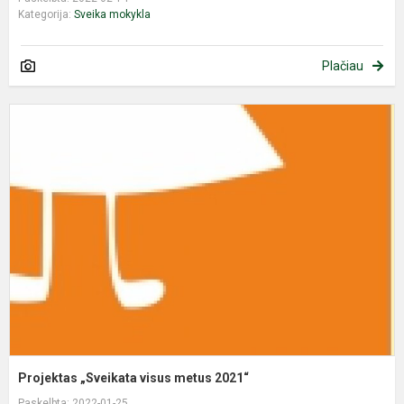
Kategorija:
Sveika mokykla
Plačiau
P
„
v
m
2
Projektas „Sveikata visus metus 2021“
Paskelbta: 2022-01-25