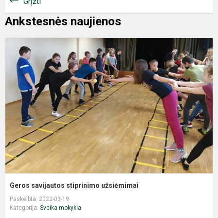
Grįžti
Ankstesnės naujienos
G
s
s
u
Geros savijautos stiprinimo užsiėmimai
Paskelbta: 2022-03-19
Kategorija:
Sveika mokykla