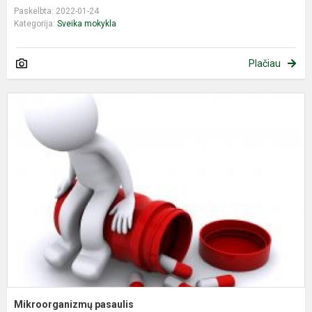
Paskelbta: 2022-01-24
Kategorija:
Sveika mokykla
Plačiau
M
p
Mikroorganizmų pasaulis