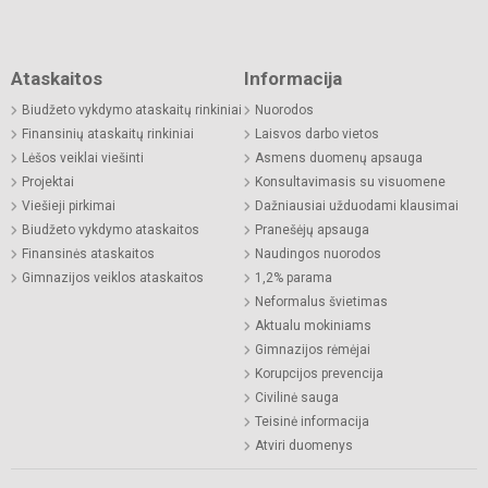
Ataskaitos
Informacija
Biudžeto vykdymo ataskaitų rinkiniai
Nuorodos
Finansinių ataskaitų rinkiniai
Laisvos darbo vietos
Lėšos veiklai viešinti
Asmens duomenų apsauga
Projektai
Konsultavimasis su visuomene
Viešieji pirkimai
Dažniausiai užduodami klausimai
Biudžeto vykdymo ataskaitos
Pranešėjų apsauga
Finansinės ataskaitos
Naudingos nuorodos
Gimnazijos veiklos ataskaitos
1,2% parama
Neformalus švietimas
Aktualu mokiniams
Gimnazijos rėmėjai
Korupcijos prevencija
Civilinė sauga
Teisinė informacija
Atviri duomenys