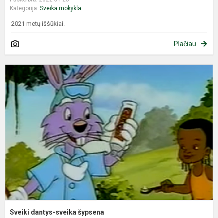
Kategorija:
Sveika mokykla
2021 metų iššūkiai.
Plačiau
S
d
s
š
Sveiki dantys-sveika šypsena