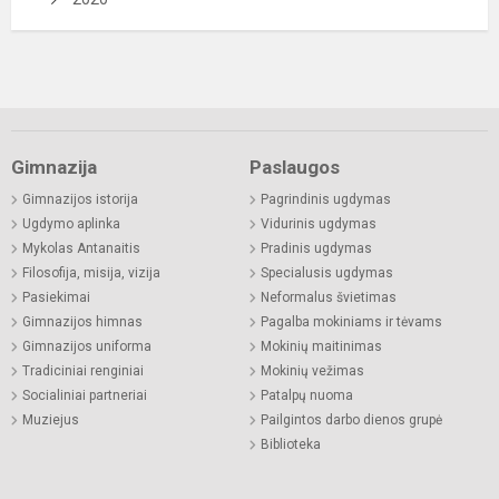
Gimnazija
Paslaugos
Gimnazijos istorija
Pagrindinis ugdymas
Ugdymo aplinka
Vidurinis ugdymas
Mykolas Antanaitis
Pradinis ugdymas
Filosofija, misija, vizija
Specialusis ugdymas
Pasiekimai
Neformalus švietimas
Gimnazijos himnas
Pagalba mokiniams ir tėvams
Gimnazijos uniforma
Mokinių maitinimas
Tradiciniai renginiai
Mokinių vežimas
Socialiniai partneriai
Patalpų nuoma
Muziejus
Pailgintos darbo dienos grupė
Biblioteka