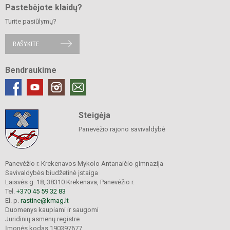
Pastebėjote klaidų?
Turite pasiūlymų?
RAŠYKITE
Bendraukime
Steigėja
Panevėžio rajono savivaldybė
Panevėžio r. Krekenavos Mykolo Antanaičio gimnazija
Savivaldybės biudžetinė įstaiga
Laisvės g. 18, 38310 Krekenava, Panevėžio r.
Tel.
+370 45 59 32 83
El. p.
rastine@kmag.lt
Duomenys kaupiami ir saugomi
Juridinių asmenų registre
Įmonės kodas 190397677