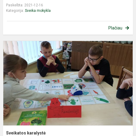
Paskelbta: 2021-12-16
Kategorija:
Sveika mokykla
Plačiau
S
k
Sveikatos karalystė