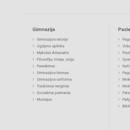
Gimnazija
Pasl
Gimnazijos istorija
Pagr
Ugdymo aplinka
Vidu
Mykolas Antanaitis
Prad
Filosofija, misija, vizija
Spe
Pasiekimai
Nefo
Gimnazijos himnas
Paga
Gimnazijos uniforma
Moki
Tradiciniai renginiai
Moki
Socialiniai partneriai
Pat
Muziejus
Pail
Bibl