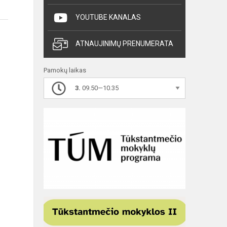
YOUTUBE KANALAS
ATNAUJINIMŲ PRENUMERATA
Pamokų laikas
3.
09.50—10.35