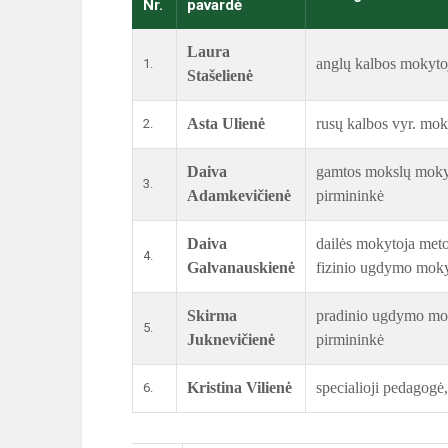
Nr.
pavardė
Laura
anglų kalbos mokyto
1.
Stašelienė
Asta Ulienė
rusų kalbos vyr. mo
2.
Daiva
gamtos mokslų mokyt
3.
Adamkevičienė
pirmininkė
Daiva
dailės mokytoja meto
4.
Galvanauskienė
fizinio ugdymo moky
Skirma
pradinio ugdymo mok
5.
Juknevičienė
pirmininkė
Kristina Vilienė
specialioji pedagogė
6.