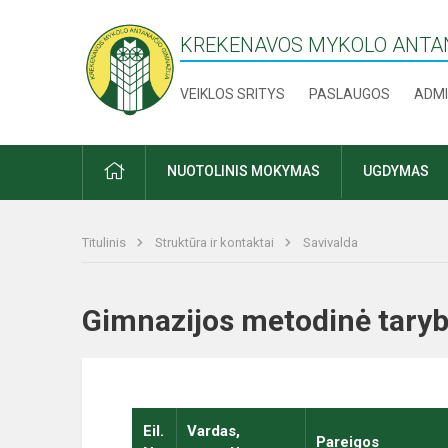
KREKENAVOS MYKOLO ANTAN
VEIKLOS SRITYS
PASLAUGOS
ADMI
PRADŽIA
NUOTOLINIS MOKYMAS
UGDYMAS
Titulinis
Struktūra ir kontaktai
Savivalda
Gimnazijos metodinė ta
Eil.
Vardas,
Pareigos