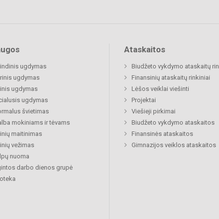
augos
Ataskaitos
indinis ugdymas
Biudžeto vykdymo ataskaitų rin
rinis ugdymas
Finansinių ataskaitų rinkiniai
inis ugdymas
Lėšos veiklai viešinti
cialusis ugdymas
Projektai
rmalus švietimas
Viešieji pirkimai
lba mokiniams ir tėvams
Biudžeto vykdymo ataskaitos
nių maitinimas
Finansinės ataskaitos
nių vežimas
Gimnazijos veiklos ataskaitos
alpų nuoma
gintos darbo dienos grupė
ioteka