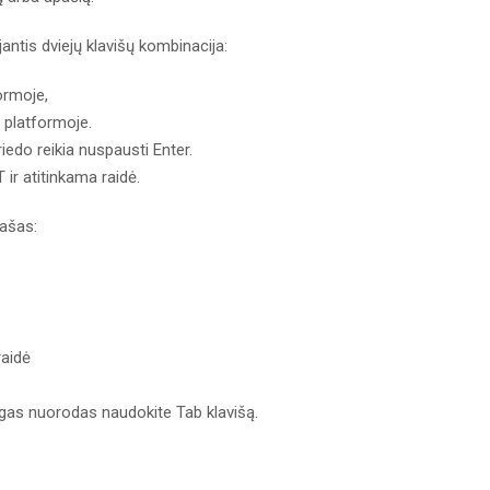
ntis dviejų klavišų kombinacija:
ormoje,
h platformoje.
riedo reikia nuspausti Enter.
ir atitinkama raidė.
rašas:
raidė
ngas nuorodas naudokite Tab klavišą.