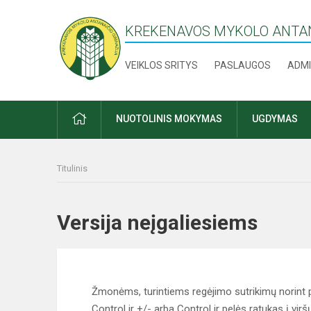
KREKENAVOS MYKOLO ANTAN
VEIKLOS SRITYS
PASLAUGOS
ADMI
PRADŽIA
NUOTOLINIS MOKYMAS
UGDYMAS
Titulinis
Versija neįgaliesiems
Žmonėms, turintiems regėjimo sutrikimų norint p
Control ir +/- arba Control ir pelės ratukas į virš