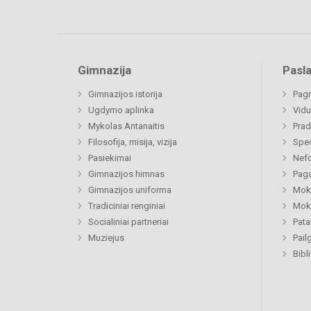
Gimnazija
Pasl
Gimnazijos istorija
Pagr
Ugdymo aplinka
Vidu
Mykolas Antanaitis
Prad
Filosofija, misija, vizija
Spe
Pasiekimai
Nefo
Gimnazijos himnas
Paga
Gimnazijos uniforma
Moki
Tradiciniai renginiai
Moki
Socialiniai partneriai
Pat
Muziejus
Pail
Bibl