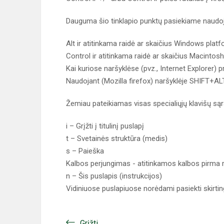
Dauguma šio tinklapio punktų pasiekiame naudoja
Alt ir atitinkama raidė ar skaičius Windows platf
Control ir atitinkama raidė ar skaičius Macintos
Kai kuriose naršyklėse (pvz., Internet Explorer) p
Naudojant (Mozilla firefox) naršyklėje SHIFT+ALT 
Žemiau pateikiamas visas specialiųjų klavišų są
i – Grįžti į titulinį puslapį
t – Svetainės struktūra (medis)
s – Paieška
Kalbos perjungimas - atitinkamos kalbos pirma 
n – Šis puslapis (instrukcijos)
Vidiniuose puslapiuose norėdami pasiekti skirti
Grįžti