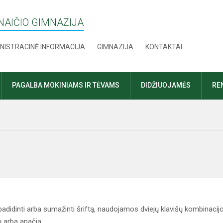
AIČIO GIMNAZIJA
NISTRACINĖ INFORMACIJA
GIMNAZIJA
KONTAKTAI
PAGALBA MOKINIAMS IR TĖVAMS
DIDŽIUOJAMĖS
RE
adidinti arba sumažinti šriftą, naudojamos dviejų klavišų kombinacij
ų arba apačią.