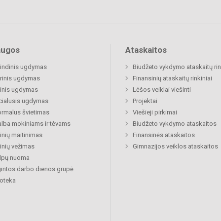
augos
Ataskaitos
indinis ugdymas
Biudžeto vykdymo ataskaitų rin
rinis ugdymas
Finansinių ataskaitų rinkiniai
inis ugdymas
Lėšos veiklai viešinti
cialusis ugdymas
Projektai
rmalus švietimas
Viešieji pirkimai
lba mokiniams ir tėvams
Biudžeto vykdymo ataskaitos
nių maitinimas
Finansinės ataskaitos
nių vežimas
Gimnazijos veiklos ataskaitos
alpų nuoma
gintos darbo dienos grupė
ioteka