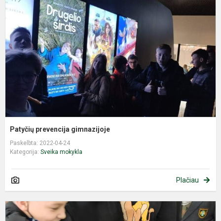
g
Patyčių prevencija gimnazijoje
Paskelbta: 2022-04-24
Kategorija:
Sveika mokykla
Plačiau
T
g