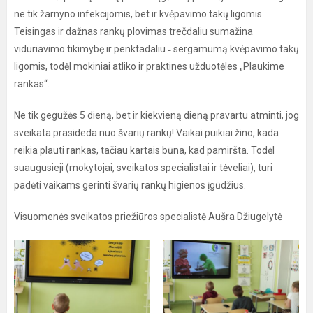
ne tik žarnyno infekcijomis, bet ir kvėpavimo takų ligomis.
Teisingas ir dažnas rankų plovimas trečdaliu sumažina
viduriavimo tikimybę ir penktadaliu ˗ sergamumą kvėpavimo takų
ligomis, todėl mokiniai atliko ir praktines užduotėles „Plaukime
rankas“.
Ne tik gegužės 5 dieną, bet ir kiekvieną dieną pravartu atminti, jog
sveikata prasideda nuo švarių rankų! Vaikai puikiai žino, kada
reikia plauti rankas, tačiau kartais būna, kad pamiršta. Todėl
suaugusieji (mokytojai, sveikatos specialistai ir tėveliai), turi
padėti vaikams gerinti švarių rankų higienos įgūdžius.
Visuomenės sveikatos priežiūros specialistė Aušra Džiugelytė