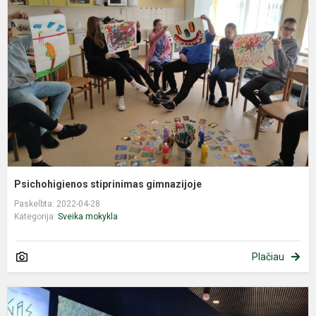
g
Psichohigienos stiprinimas gimnazijoje
Paskelbta: 2022-04-28
Kategorija:
Sveika mokykla
Plačiau
P
p