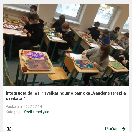
I
d
ir
s
p
„
te
Integruota dailės ir sveikatingumo pamoka „Vandens terapija
sveikatai“
Paskelbta: 2022-02-14
Kategorija:
Sveika mokykla
Plačiau