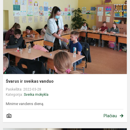
ir
s
v
Švarus ir sveikas vanduo
Paskelbta: 2022-03-28
Kategorija:
Sveika mokykla
Minime vandens dieną.
Plačiau