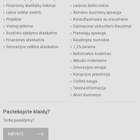
Finansinių ataskaitų rinkiniai
Laisvos darbo vietos
Lėšos veiklai viešinti
Asmens duomenų apsauga
Projektai
Konsultavimasis su visuomene
Viešieji pirkimai
Dažniausiai užduodami klausimai
Biudžeto vykdymo ataskaitos
Pranešėjų apsauga
Finansinės ataskaitos
Naudingos nuorodos
Gimnazijos veiklos ataskaitos
1,2% parama
Neformalus švietimas
Aktualu mokiniams
Gimnazijos rėmėjai
Korupcijos prevencija
Civilinė sauga
Teisinė informacija
Atviri duomenys
Pastebėjote klaidų?
Turite pasiūlymų?
RAŠYKITE