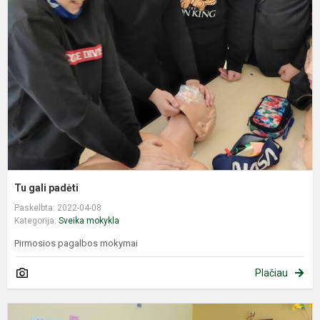
p
Tu gali padėti
Paskelbta: 2022-04-08
Kategorija:
Sveika mokykla
Pirmosios pagalbos mokymai
Plačiau
Š