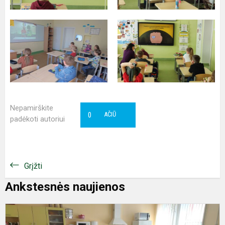
Nepamirškite
0
AČIŪ
padėkoti autoriui
Grįžti
Ankstesnės naujienos
P
s