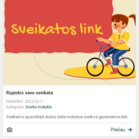
R
s
s
Rūpinkis savo sveikata
Paskelbta: 2022-03-11
Kategorija:
Sveika mokykla
Sveikatos specialistė Aušra veda mokinius sveikos gyvensenos link.
Plačiau