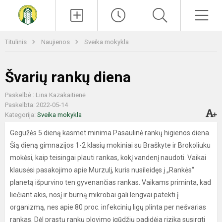
Paieška
Men
Titulinis
Naujienos
Sveika mokykla
Švarių rankų diena
Paskelbė : Lina Kazakaitienė
Paskelbta: 2022-05-14
Kategorija:
Sveika mokykla
Gegužės 5 dieną kasmet minima Pasaulinė rankų higienos diena.
Šią dieną gimnazijos 1-2 klasių mokiniai su Braškyte ir Brokoliuku
mokėsi, kaip teisingai plauti rankas, kokį vandenį naudoti. Vaikai
klausėsi pasakojimo apie Murzulį, kuris nusileidęs į „Rankės“
planetą išpurvino ten gyvenančias rankas. Vaikams priminta, kad
liečiant akis, nosį ir burną mikrobai gali lengvai patekti į
organizmą, nes apie 80 proc. infekcinių ligų plinta per nešvarias
rankas. Dėl prastų rankų plovimo įgūdžių padidėja rizika susirgti