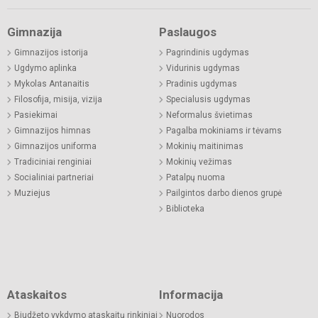
Gimnazija
Paslaugos
Gimnazijos istorija
Pagrindinis ugdymas
Ugdymo aplinka
Vidurinis ugdymas
Mykolas Antanaitis
Pradinis ugdymas
Filosofija, misija, vizija
Specialusis ugdymas
Pasiekimai
Neformalus švietimas
Gimnazijos himnas
Pagalba mokiniams ir tėvams
Gimnazijos uniforma
Mokinių maitinimas
Tradiciniai renginiai
Mokinių vežimas
Socialiniai partneriai
Patalpų nuoma
Muziejus
Pailgintos darbo dienos grupė
Biblioteka
Ataskaitos
Informacija
Biudžeto vykdymo ataskaitų rinkiniai
Nuorodos