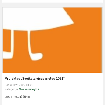
P
„
v
m
2
Projektas „Sveikata visus metus 2021“
Paskelbta: 2022-01-25
Kategorija:
Sveika mokykla
2021 metų iššūkiai.