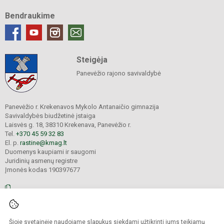
Bendraukime
Steigėja
Panevėžio rajono savivaldybė
Panevėžio r. Krekenavos Mykolo Antanaičio gimnazija
Savivaldybės biudžetinė įstaiga
Laisvės g. 18, 38310 Krekenava, Panevėžio r.
Tel.
+370 45 59 32 83
El. p.
rastine@kmag.lt
Duomenys kaupiami ir saugomi
Juridinių asmenų registre
Įmonės kodas 190397677
© 2026. Panevėžio r. Krekenavos Mykolo Antanaičio gimnazija. Visos teisės
Šioje svetainėje naudojame slapukus siekdami užtikrinti jums teikiamų
saugomos.