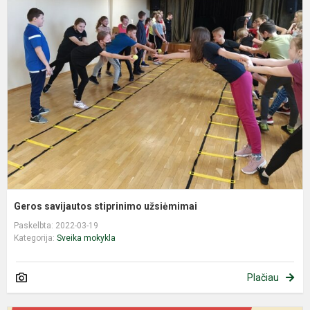
G
s
s
u
Geros savijautos stiprinimo užsiėmimai
Paskelbta: 2022-03-19
Kategorija:
Sveika mokykla
Plačiau