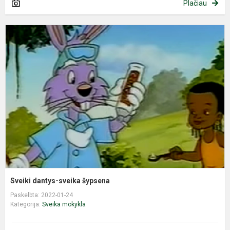
Plačiau
S
d
s
š
Sveiki dantys-sveika šypsena
Paskelbta: 2022-01-24
Kategorija:
Sveika mokykla