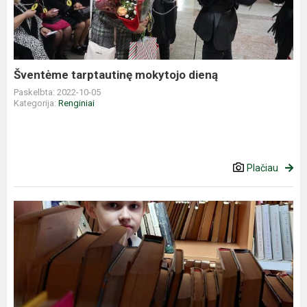
dieną
Šventėme tarptautinę mokytojo dieną
Paskelbta: 2022-10-05
Kategorija:
Renginiai
Plačiau
Laiškas
pirmokui