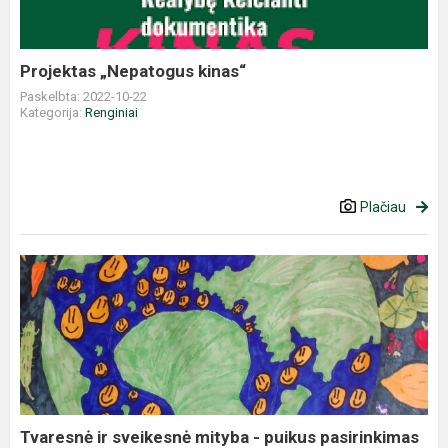
Projektas „Nepatogus kinas“
Paskelbta: 2022-10-22
Kategorija:
Renginiai
Plačiau
Tvaresnė
ir
sveikesnė
mityba
-
puikus
pasirinkimas
Tvaresnė ir sveikesnė mityba - puikus pasirinkimas