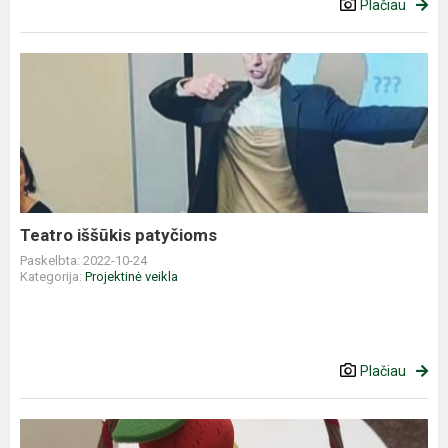
Plačiau
Teatro
iššūkis
patyčioms
Teatro iššūkis patyčioms
Paskelbta: 2022-10-24
Kategorija:
Projektinė veikla
Plačiau
Pasaulinė