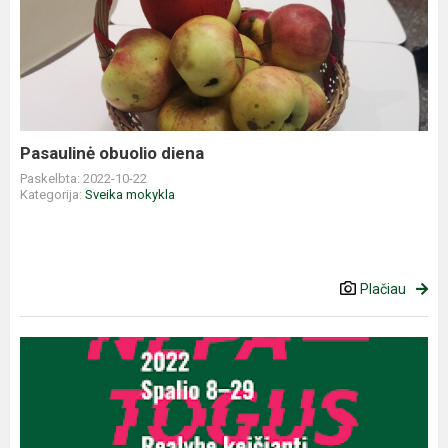
obuolio
diena
Pasaulinė obuolio diena
Paskelbta: 2022-10-22
Kategorija:
Sveika mokykla
Plačiau
Projektas
„Nepatogus
kinas“