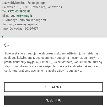
Savivaldybės biudžetinė įstaiga
Laisvės g. 18, 38310 Krekenava, Panevėžio r.
Tel.
+370 45 59 32 83
El. p.
rastine@kmag.lt
Duomenys kaupiami ir saugomi
Juridinių asmenų registre
Įmonės kodas 190397677
© 2026. Panevėžio r. Krekenavos Mykolo Antanaičio gimnazija. Visos teisės
Šioje svetainėje naudojame slapukus siekdami užtikrinti jums teikiamų
saugomos.
Kopijuoti turinį be raštiško gimnazijos sutikimo griežtai draudžiama.
paslaugų kokybę, analizuoti svetainės naudojimą ir optimizuoti naršymo
patirtį. Spustelėję mygtuką „Sutinku“, jūs patvirtinate, kad sutinkate su visų
Prieinamumo paraiška
Slapukų valdymas
slapukų naudojimu šioje svetainėje. Jei norite atšaukti arba pakeisti savo
sutikimus, prašome apsilankyti
slapukų valdymo puslapyje
.
Sumanus būdas atnaujinti
mokyklos interneto
svetainę
NUSTATYMAI
NESUTINKU