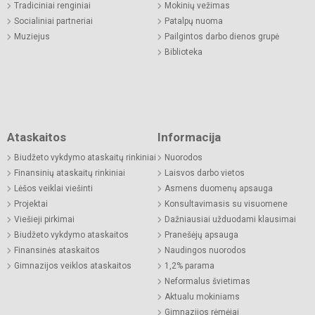
Tradiciniai renginiai
Mokinių vežimas
Socialiniai partneriai
Patalpų nuoma
Muziejus
Pailgintos darbo dienos grupė
Biblioteka
Ataskaitos
Informacija
Biudžeto vykdymo ataskaitų rinkiniai
Nuorodos
Finansinių ataskaitų rinkiniai
Laisvos darbo vietos
Lėšos veiklai viešinti
Asmens duomenų apsauga
Projektai
Konsultavimasis su visuomene
Viešieji pirkimai
Dažniausiai užduodami klausimai
Biudžeto vykdymo ataskaitos
Pranešėjų apsauga
Finansinės ataskaitos
Naudingos nuorodos
Gimnazijos veiklos ataskaitos
1,2% parama
Neformalus švietimas
Aktualu mokiniams
Gimnazijos rėmėjai