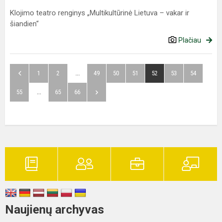
Klojimo teatro renginys „Multikultūrinė Lietuva – vakar ir
šiandien“
Plačiau
1
2
...
49
50
51
52
53
54
55
...
65
66
Naujienų archyvas