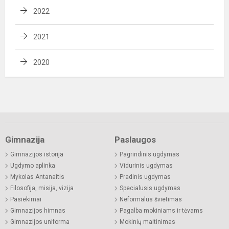
2022
2021
2020
Gimnazija
Paslaugos
Gimnazijos istorija
Pagrindinis ugdymas
Ugdymo aplinka
Vidurinis ugdymas
Mykolas Antanaitis
Pradinis ugdymas
Filosofija, misija, vizija
Specialusis ugdymas
Pasiekimai
Neformalus švietimas
Gimnazijos himnas
Pagalba mokiniams ir tėvams
Gimnazijos uniforma
Mokinių maitinimas