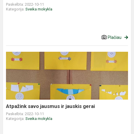
Paskelbta: 2022-10-11
Kategorija:
Sveika mokykla
Plačiau
Atpažink
savo
jausmus
ir
jauskis
gerai
Atpažink savo jausmus ir jauskis gerai
Paskelbta: 2022-10-11
Kategorija:
Sveika mokykla