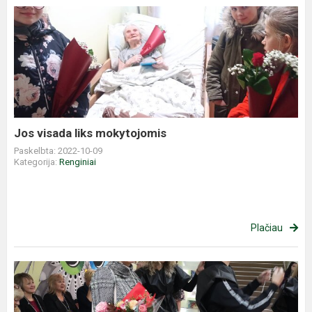
Jos
visada
liks
mokytojomis
Jos visada liks mokytojomis
Paskelbta: 2022-10-09
Kategorija:
Renginiai
Plačiau
Šventėme
tarptautinę
mokytojo