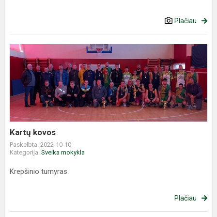
Plačiau
Kartų
kovos
Kartų kovos
Paskelbta: 2022-10-10
Kategorija:
Sveika mokykla
Krepšinio turnyras
Plačiau