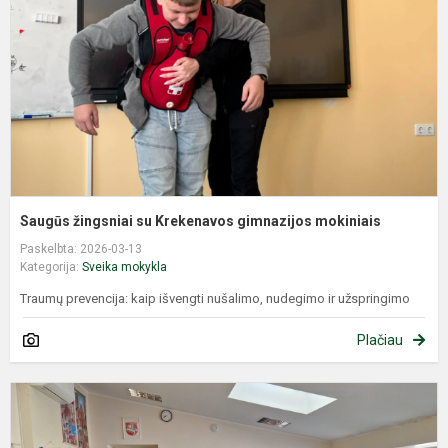
g
m
Saugūs žingsniai su Krekenavos gimnazijos mokiniais
Paskelbta: 2026-03-13
Kategorija:
Sveika mokykla
Traumų prevencija: kaip išvengti nušalimo, nudegimo ir užspringimo
Plačiau
P
a
h