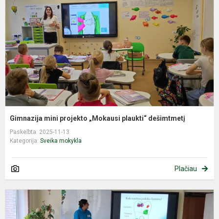
„
p
d
Gimnazija mini projekto „Mokausi plaukti“ dešimtmetį
Paskelbta: 2025-11-13
Kategorija:
Sveika mokykla
Plačiau
D
p
p