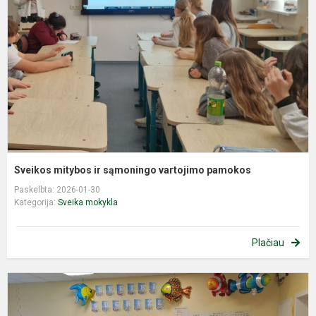
s
v
p
Sveikos mitybos ir sąmoningo vartojimo pamokos
Paskelbta: 2026-01-30
Kategorija:
Sveika mokykla
Plačiau
G
m
p