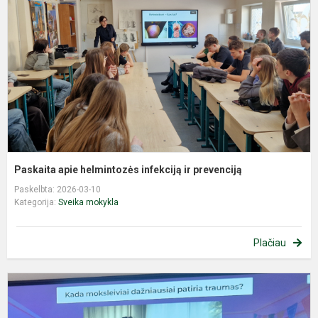
i
ir
p
Paskaita apie helmintozės infekciją ir prevenciją
Paskelbta: 2026-03-10
Kategorija:
Sveika mokykla
Plačiau
J
s
–