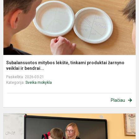
p
ž
ve
Subalansuotos mitybos lėkštė, tinkami produktai žarnyno
veiklai ir bendrai...
Paskelbta: 2026-03-21
Kategorija:
Sveika mokykla
Plačiau
S
ž
s
K