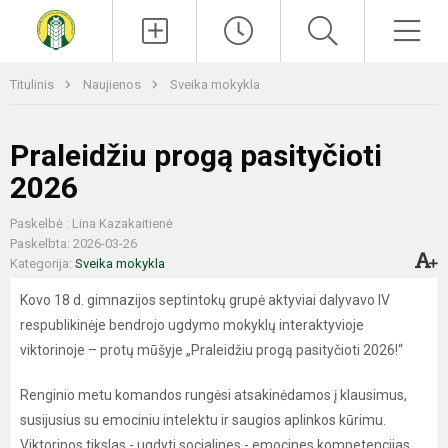
Paieška
Men
Titulinis
Naujienos
Sveika mokykla
Praleidžiu progą pasityčioti
2026
Paskelbė : Lina Kazakaitienė
Paskelbta: 2026-03-26
Kategorija:
Sveika mokykla
Kovo 18 d. gimnazijos septintokų grupė aktyviai dalyvavo IV
respublikinėje bendrojo ugdymo mokyklų interaktyvioje
viktorinoje – protų mūšyje „Praleidžiu progą pasityčioti 2026!“
Renginio metu komandos rungėsi atsakinėdamos į klausimus,
susijusius su emociniu intelektu ir saugios aplinkos kūrimu.
Viktorinos tikslas - ugdyti socialines - emocines kompetencijas,