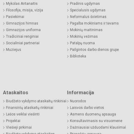
Mykolas Antanaitis
Pradinis ugdymas
Filosofija, misija, vizija
Specialusis ugdymas
Pasiekimai
Neformalus švietimas
Gimnazijos himnas
Pagalba mokiniams ir tėvams
Gimnazijos uniforma
Mokinių maitinimas
Tradiciniai renginiai
Mokinių vežimas
Socialiniai partneriai
Patalpų nuoma
Muziejus
Pailgintos darbo dienos grupė
Biblioteka
Ataskaitos
Informacija
Biudžeto vykdymo ataskaitų rinkiniai
Nuorodos
Finansinių ataskaitų rinkiniai
Laisvos darbo vietos
Lėšos veiklai viešinti
Asmens duomenų apsauga
Projektai
Konsultavimasis su visuomene
Viešieji pirkimai
Dažniausiai užduodami klausimai
Biudžeto vykdymo ataskaitos
Pranešėjų apsauga