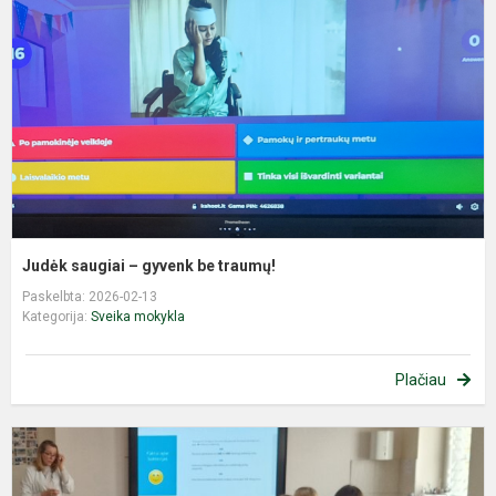
g
b
t
Judėk saugiai – gyvenk be traumų!
Paskelbta: 2026-02-13
Kategorija:
Sveika mokykla
Plačiau
S
m
ir