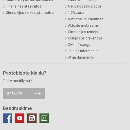
Finansinės ataskaitos
Naudingos nuorodos
Gimnazijos veiklos ataskaitos
1,2% parama
Neformalus švietimas
Aktualu mokiniams
Gimnazijos rėmėjai
Korupcijos prevencija
Civilinė sauga
Teisinė informacija
Atviri duomenys
Pastebėjote klaidų?
Turite pasiūlymų?
RAŠYKITE
Bendraukime