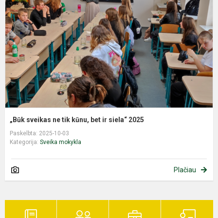
n
t
k
b
ir
s
2
„Būk sveikas ne tik kūnu, bet ir siela“ 2025
Paskelbta: 2025-10-03
Kategorija:
Sveika mokykla
Plačiau