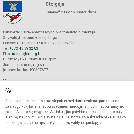
Steigėja
Panevėžio rajono savivaldybė
Panevėžio r. Krekenavos Mykolo Antanaičio gimnazija
Savivaldybės biudžetinė įstaiga
Laisvės g. 18, 38310 Krekenava, Panevėžio r.
Tel.
+370 45 59 32 83
El. p.
rastine@kmag.lt
Duomenys kaupiami ir saugomi
Juridinių asmenų registre
Įmonės kodas 190397677
© 2026. Panevėžio r. Krekenavos Mykolo Antanaičio gimnazija. Visos teisės
Šioje svetainėje naudojame slapukus siekdami užtikrinti jums teikiamų
saugomos.
Kopijuoti turinį be raštiško gimnazijos sutikimo griežtai draudžiama.
paslaugų kokybę, analizuoti svetainės naudojimą ir optimizuoti naršymo
patirtį. Spustelėję mygtuką „Sutinku“, jūs patvirtinate, kad sutinkate su visų
Prieinamumo paraiška
Slapukų valdymas
slapukų naudojimu šioje svetainėje. Jei norite atšaukti arba pakeisti savo
sutikimus, prašome apsilankyti
slapukų valdymo puslapyje
.
Sumanus būdas atnaujinti
mokyklos interneto
svetainę