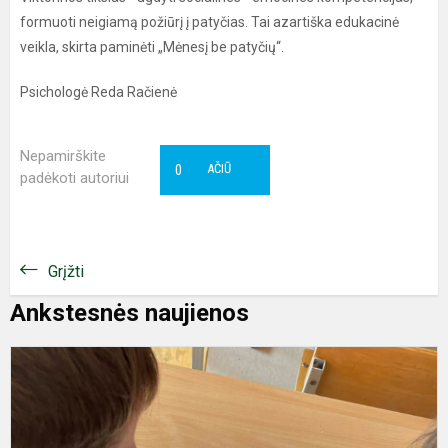
formuoti neigiamą požiūrį į patyčias. Tai azartiška edukacinė
veikla, skirta paminėti „Mėnesį be patyčių“.
Psichologė Reda Račienė
Nepamirškite
0
AČIŪ
padėkoti autoriui
Grįžti
Ankstesnės naujienos
S
m
l
t