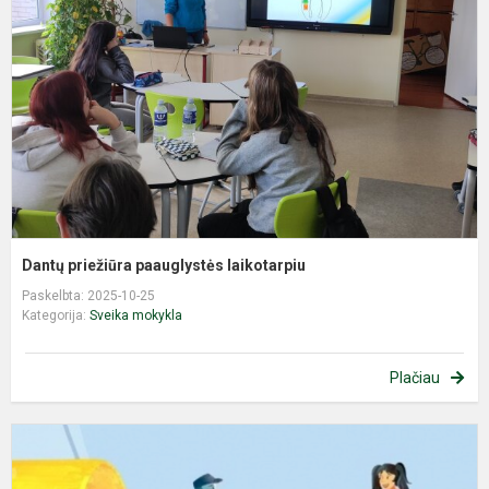
l
Dantų priežiūra paauglystės laikotarpiu
Paskelbta: 2025-10-25
Kategorija:
Sveika mokykla
Plačiau
B
b