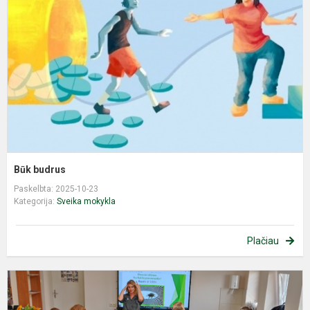
Būk budrus
Paskelbta: 2025-10-23
Kategorija:
Sveika mokykla
Plačiau
„
s